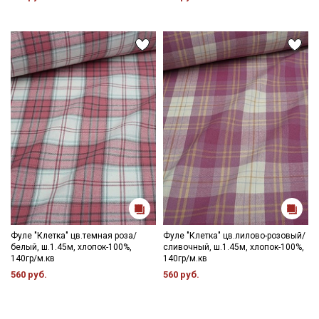
Фуле "Клетка" цв.темная роза/
Фуле "Клетка" цв.лилово-розовый/
белый, ш.1.45м, хлопок-100%,
сливочный, ш.1.45м, хлопок-100%,
140гр/м.кв
140гр/м.кв
560 руб.
560 руб.