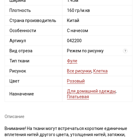
Ширина
1.45м
Плотность
160 гр/м.кв
Страна производитель
Китай
Особенности
С начесом
Артикул
042200
Вид отреза
Режем по рисунку
?
Тип ткани
Фуле
Рисунок
Все рисунки
,
Клетка
Цвет
Розовый
Для домашней одежды
,
Назначение
Платьевая
Описание
Внимание! На ткани могут встречаться короткие единичные
вплетения нитей другого цвета, утолщения нитей, затяжки,