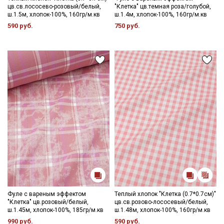
цв.св.лососево-розовый/белый,
"Клетка" цв.темная роза/голубой,
ш.1.5м, хлопок-100%, 160гр/м.кв
ш.1.4м, хлопок-100%, 160гр/м.кв
590 руб.
750 руб.
Фуле с вареным эффектом
Теплый хлопок "Клетка (0.7*0.7см)"
"Клетка" цв.розовый/белый,
цв.св.розово-лососевый/белый,
ш.1.45м, хлопок-100%, 185гр/м.кв
ш.1.48м, хлопок-100%, 160гр/м.кв
990 руб.
590 руб.