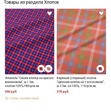
Товары из раздела Хлопок
Фланель "Синяя клетка на красно-
Вареный (стираный) хлопок
Р
малиновом", ш.1.5м,
"Цветная клетка на т.лососевом",
б
хлопок-100%,180гр/м.кв
ш.2.5м, хл-100%, 115гр/м.кв
х
490 руб.
570 руб.
3
Только онлайн-заказ