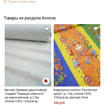
Только онлайн-заказ
Товары из раздела Хлопок
Муслин Премиум двухслойный
Вафельное полотно "Расписная
Ш
гладкий "Парящая нежность"
кукла", ш.1.5м, хлопок-100%,
ш
цв.нежно-мятный, ш.2.5м,
155гр/м.кв, раппорт 63см
6
хлопок-100%, 120гр/м.кв
330 руб.