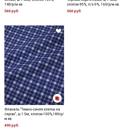
140гр/м.кв
хлопок-95%, п/э-5%, 160гр/м.кв
560 руб.
560 руб.
Фланель "Темно-синяя клетка на
сером", ш.1.5м, хлопок-100%,180гр/
м.кв
490 руб.