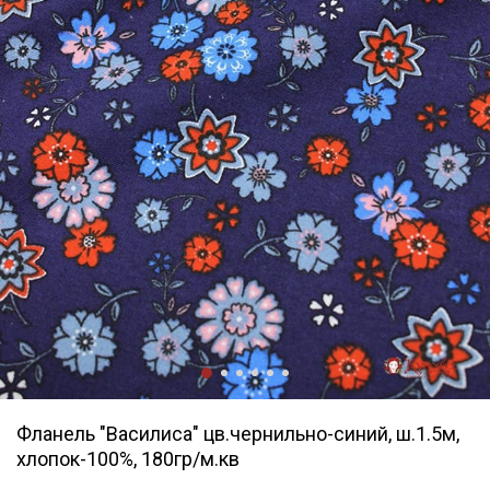
Фланель "Василиса" цв.чернильно-синий, ш.1.5м,
хлопок-100%, 180гр/м.кв