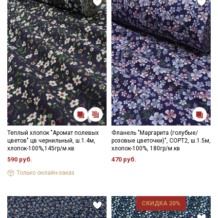
Секретная рассылка от Купава
Мы публикуем здесь дополнительные
промокоды и скидки до 30% на узкие
категории тканей
Электронная почта
Теплый хлопок "Аромат полевых
Фланель "Маргарита (голубые/
цветов" цв.чернильный, ш.1.4м,
розовые цветочки)", СОРТ2, ш.1.5м,
хлопок-100%,145гр/м.кв
хлопок-100%, 180гр/м.кв
590 руб.
470 руб.
Только онлайн-заказ
Подписаться
СКИДКА 20%
Ознакомлен(а) с
Политикой обработки персональных
данных
и даю
Согласие на обработку персональных