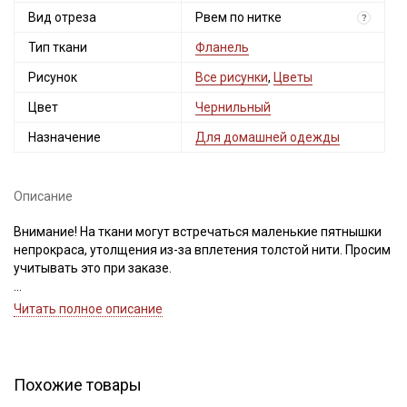
Вид отреза
Рвем по нитке
?
Тип ткани
Фланель
Рисунок
Все рисунки
,
Цветы
Цвет
Чернильный
Назначение
Для домашней одежды
Описание
Внимание! На ткани могут встречаться маленькие пятнышки
непрокраса, утолщения из-за вплетения толстой нити. Просим
учитывать это при заказе.
Натуральная хлопковая ткань с мягким начесом, тактильно
Читать полное описание
приятная, уютная, нежная, не вызывает раздражения,
благодаря пористой структуре отлично пропускает воздух
позволяя коже дышать, не просвечивает, имеет среднюю
сминаемость, со временем склонна к скатыванию.
Похожие товары
По-домашнему уютная ткань активно используется