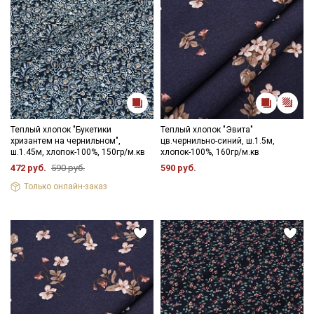
Теплый хлопок "Букетики
Теплый хлопок "Эвита"
хризантем на чернильном",
цв.чернильно-синий, ш.1.5м,
ш.1.45м, хлопок-100%, 150гр/м.кв
хлопок-100%, 160гр/м.кв
472 руб.
590 руб.
590 руб.
Только онлайн-заказ