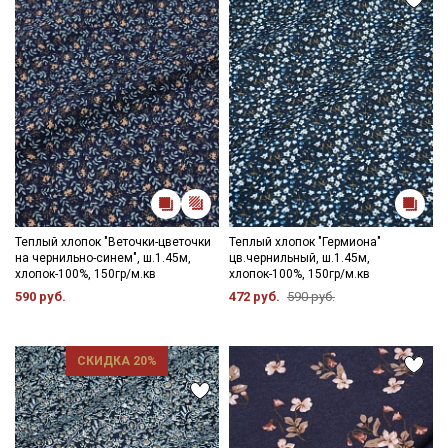
данных
Даю
Согласие на получение рекламных и
информационных рассылок
Теплый хлопок "Веточки-цветочки
Теплый хлопок "Гермиона"
на чернильно-синем", ш.1.45м,
цв.чернильный, ш.1.45м,
хлопок-100%, 150гр/м.кв
хлопок-100%, 150гр/м.кв
590 руб.
472 руб.
590 руб.
СКИДКА 20%