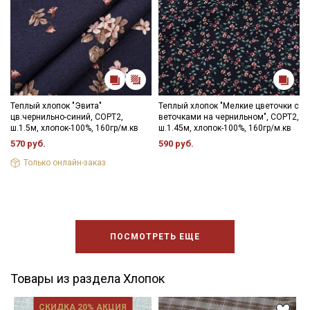
Теплый хлопок "Эвита"
Теплый хлопок "Мелкие цветочки с
цв.чернильно-синий, СОРТ2,
веточками на чернильном", СОРТ2,
ш.1.5м, хлопок-100%, 160гр/м.кв
ш.1.45м, хлопок-100%, 160гр/м.кв
570 руб.
590 руб.
Только онлайн-заказ
ПОСМОТРЕТЬ ЕЩЕ
Товары из раздела Хлопок
СКИДКА 20% АКЦИЯ