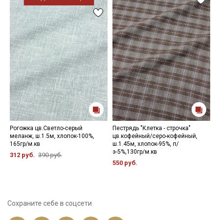
Рогожка цв.Светло-серый
Пестрядь "Клетка - строчка"
В
меланж, ш.1.5м, хлопок-100%,
цв.кофейный/серо-кофейный,
т
165гр/м.кв
ш.1.45м, хлопок-95%, п/
1
э-5%,130гр/м.кв
312 руб.
390 руб.
3
550 руб.
Сохраните себе в соцсети