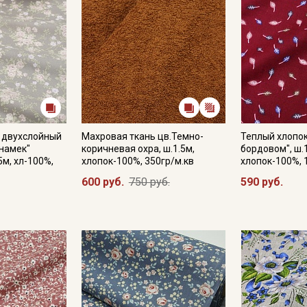
 двухслойный
Махровая ткань цв.Темно-
Теплый хлопок
 намек"
коричневая охра, ш.1.5м,
бордовом", ш.
5м, хл-100%,
хлопок-100%, 350гр/м.кв
хлопок-100%, 
600 руб.
750 руб.
590 руб.