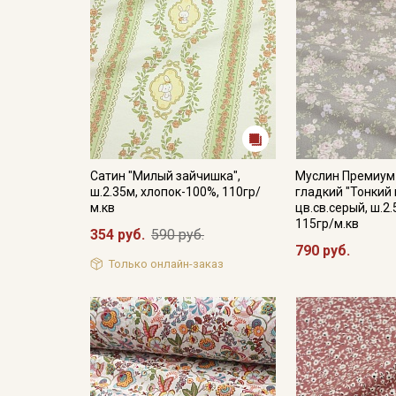
Сатин "Милый зайчишка",
Муслин Премиум
ш.2.35м, хлопок-100%, 110гр/
гладкий "Тонкий
м.кв
цв.св.серый, ш.2.
115гр/м.кв
354 руб.
590 руб.
790 руб.
Только онлайн-заказ