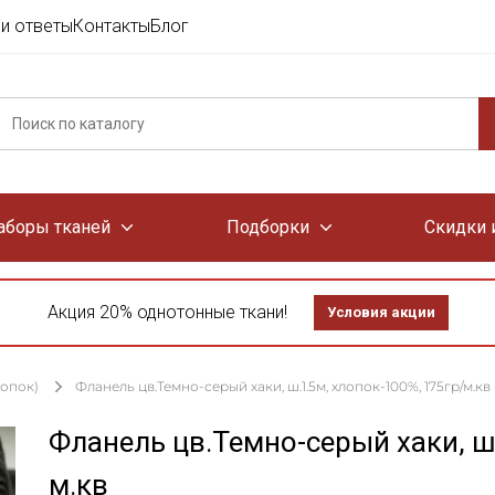
и ответы
Контакты
Блог
аборы тканей
Подборки
Скидки 
Акция 20% однотонные ткани!
Условия акции
лопок)
Фланель цв.Темно-серый хаки, ш.1.5м, хлопок-100%, 175гр/м.кв
Фланель цв.Темно-серый хаки, ш
м.кв