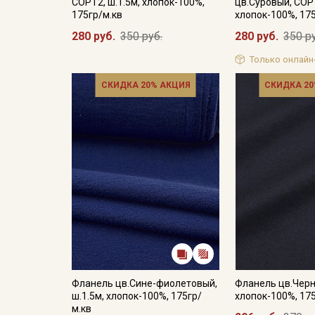
СОРТ2, ш.1.5м, хлопок-100%,
цв.Суровый, СОРТ
175гр/м.кв
хлопок-100%, 17
280 руб.
350 руб.
280 руб.
350 р
Только онлайн
СКИДКА 20% АКЦИЯ
СКИДКА 20
Фланель цв.Сине-фиолетовый,
Фланель цв.Черн
ш.1.5м, хлопок-100%, 175гр/
хлопок-100%, 17
м.кв