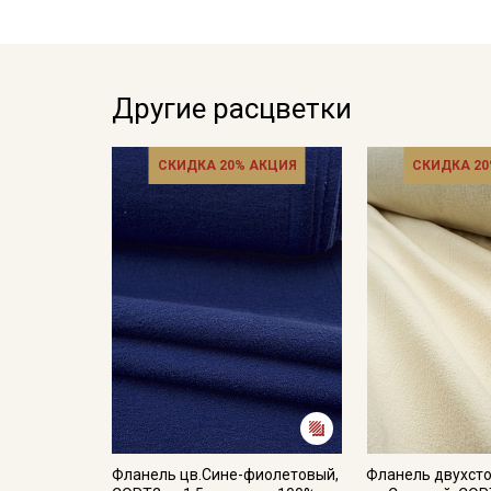
Другие расцветки
СКИДКА 20% АКЦИЯ
СКИДКА 20
Фланель цв.Сине-фиолетовый,
Фланель двухст