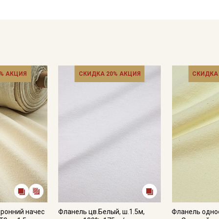
Цветопередача (тон) может отличаться от оригинального цв
монитора и в зависимости от партии.
% АКЦИЯ
СКИДКА 20% АКЦИЯ
СКИДКА
оронний начес
Фланель цв.Белый, ш.1.5м,
Фланель одно