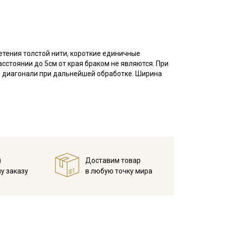
етения толстой нити, короткие единичные
асстоянии до 5см от края браком не являются. При
о диагонали при дальнейшей обработке. Ширина
приятная, уютная, нежная, не вызывает
скает воздух позволяя коже дышать, не
клонна к скатыванию.
ски в каждой семье в изделиях для взрослых и
 для детей, халаты, рубашки, домашняя одежда для
й
Доставим товар
мпературе дальнейших стирок, не выше 40C.
у заказу
в любую точку мира
ует усиленно тереть изделия, поскольку на
емненном месте, не пересушивать