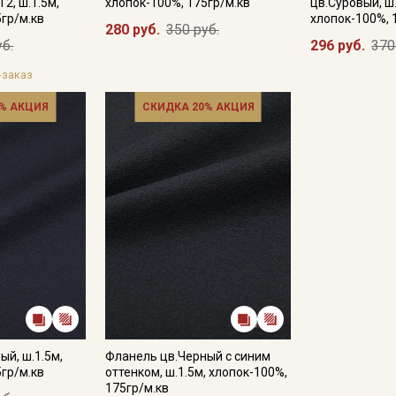
2, ш.1.5м,
хлопок-100%, 175гр/м.кв
цв.Суровый, ш.
5гр/м.кв
хлопок-100%, 
280 руб.
350 руб.
уб.
296 руб.
370
-заказ
% АКЦИЯ
СКИДКА 20% АКЦИЯ
Секретная рассылка от
Купава
Мы публикуем здесь дополнительные
промокоды и скидки до 30% на узкие
категории тканей
ый, ш.1.5м,
Фланель цв.Черный с синим
Электронная почта
5гр/м.кв
оттенком, ш.1.5м, хлопок-100%,
175гр/м.кв