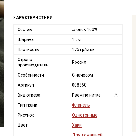
ХАРАКТЕРИСТИКИ
Состав
хлопок 100%
Ширина
1.5м
Плотность
175 гр/м.кв
Страна
Россия
производитель
Особенности
С начесом
Артикул
008350
Вид отреза
Рвем по нитке
?
Тип ткани
Фланель
Рисунок
Однотонные
Цвет
Хаки
Для домашней