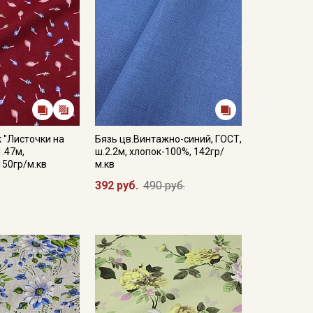
 "Листочки на
Бязь цв.Винтажно-синий, ГОСТ,
1.47м,
ш.2.2м, хлопок-100%, 142гр/
150гр/м.кв
м.кв
392 руб.
490 руб.