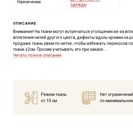
Назначение
одежды
ОПИСАНИЕ
Внимание! На ткани могут встречаться утолщения из-за впл
вплетения нитей другого цвета, дефекты вдоль кромки на р
продаже ткань рвем по нитке, чтобы избежать перекосов п
ткани ±2см. Просим учитывать это при заказе.
Читать полное описание
Натуральная хлопковая ткань с мягким начесом, тактильно 
раздражения, благодаря пористой структуре отлично пропу
просвечивает, имеет среднюю сминаемость, со временем с
По-домашнему уютная ткань активно используется практиче
детей. Пеленки, распашонки, пижамки в детских расцветках
взрослых.
Режем ткань
Нет ограничени
Дает усадку до 3% перед пошивом постирайте отрез при те
от 10 см
по минимальном
Уход:
- стирка до 40С, отжим до 800 оборотов, при стирке не след
материале быстрее образуются катышки
- отбеливатели запрещены для цветных расцветок
- сушить в подвешенном и расправленном состоянии, в зат
- гладить, используя умеренный режим.