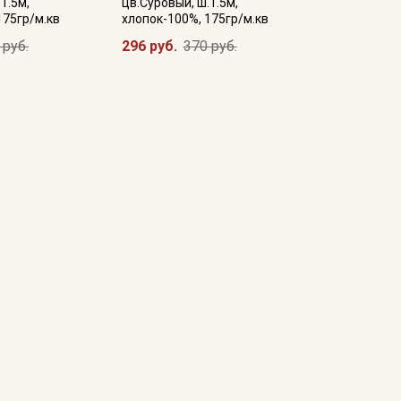
1.5м,
цв.Суровый, ш.1.5м,
175гр/м.кв
хлопок-100%, 175гр/м.кв
 руб.
296 руб.
370 руб.