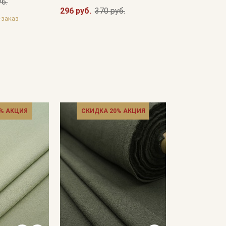
уб.
296 руб.
370 руб.
-заказ
Подписаться
Ознакомлен(а) с
Политикой обработки персональных
данных
и даю
Согласие на обработку персональных
данных
Даю
Согласие на получение рекламных и
информационных рассылок
% АКЦИЯ
СКИДКА 20% АКЦИЯ