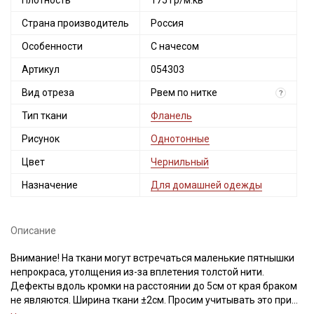
Плотность
175 гр/м.кв
Страна производитель
Россия
Особенности
С начесом
Артикул
054303
Вид отреза
Рвем по нитке
?
Тип ткани
Фланель
Рисунок
Однотонные
Цвет
Чернильный
Назначение
Для домашней одежды
Описание
Внимание! На ткани могут встречаться маленькие пятнышки
непрокраса, утолщения из-за вплетения толстой нити.
Дефекты вдоль кромки на расстоянии до 5см от края браком
не являются. Ширина ткани ±2см. Просим учитывать это при