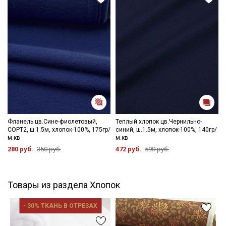
Фланель цв.Сине-фиолетовый,
Теплый хлопок цв.Чернильно-
СОРТ2, ш.1.5м, хлопок-100%, 175гр/
синий, ш.1.5м, хлопок-100%, 140гр/
м.кв
м.кв
280 руб.
350 руб.
472 руб.
590 руб.
Товары из раздела Хлопок
- 30% ТКАНЬ В ОТРЕЗАХ