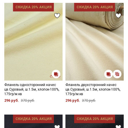
данных
СКИДКА 20% АКЦИЯ
СКИДКА 20% АКЦИЯ
Даю
Согласие на получение рекламных и
информационных рассылок
Фланель односторонний начес
Фланель двухсторонний начес
цв.Суровый, ш.1.5м, хлопок-100%,
цв.Суровый, ш.1.5м, хлопок-100%,
175гр/м.кв
175гр/м.кв
296 руб.
370 руб.
296 руб.
370 руб.
СКИДКА 20% АКЦИЯ
СКИДКА 20% АКЦИЯ