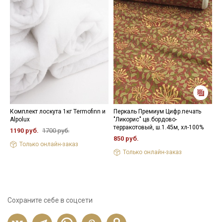
Комплект лоскута 1кг Termofinn и
Перкаль Премиум Цифр.печать
Т
Alpolux
"Ликорис" цв.бордово-
г
терракотовый, ш.1.45м, хл-100%
ш
1190 руб.
1700 руб.
850 руб.
6
Только онлайн-заказ
Только онлайн-заказ
Сохраните себе в соцсети