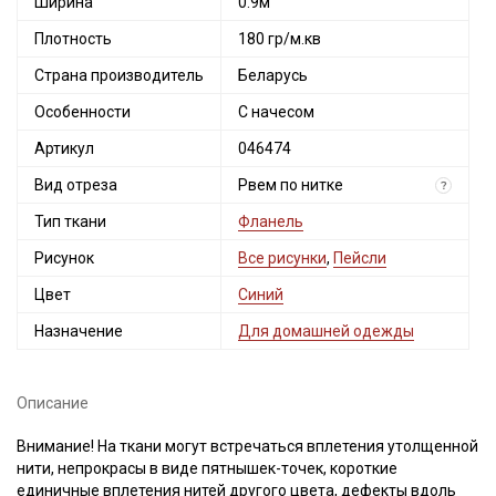
Ширина
0.9м
Плотность
180 гр/м.кв
Страна производитель
Беларусь
Особенности
С начесом
Артикул
046474
Вид отреза
Рвем по нитке
?
Тип ткани
Фланель
Секретная рассылка от Купава
Рисунок
Все рисунки
,
Пейсли
Мы публикуем здесь дополнительные
Цвет
Синий
промокоды и скидки до 30% на узкие
Назначение
Для домашней одежды
категории тканей
Электронная почта
Описание
Внимание! На ткани могут встречаться вплетения утолщенной
нити, непрокрасы в виде пятнышек-точек, короткие
единичные вплетения нитей другого цвета, дефекты вдоль