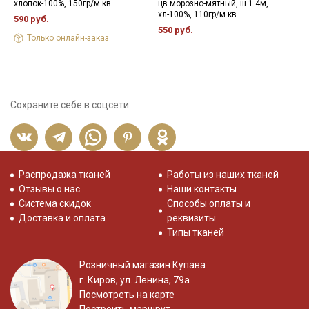
хлопок-100%, 150гр/м.кв
цв.морозно-мятный, ш.1.4м,
1
хл-100%, 110гр/м.кв
590 руб.
3
550 руб.
Только онлайн-заказ
Сохраните себе в соцсети
Распродажа тканей
Работы из наших тканей
Отзывы о нас
Наши контакты
Система скидок
Способы оплаты и
Доставка и оплата
реквизиты
Типы тканей
Розничный магазин Купава
г. Киров, ул. Ленина, 79а
Посмотреть на карте