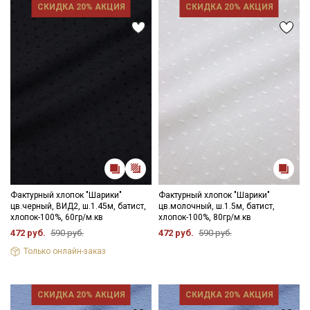
СКИДКА 20% АКЦИЯ
СКИДКА 20% АКЦИЯ
Фактурный хлопок "Шарики"
Фактурный хлопок "Шарики"
цв.черный, ВИД2, ш.1.45м, батист,
цв.молочный, ш.1.5м, батист,
хлопок-100%, 60гр/м.кв
хлопок-100%, 80гр/м.кв
472 руб.
590 руб.
472 руб.
590 руб.
Только онлайн-заказ
СКИДКА 20% АКЦИЯ
СКИДКА 20% АКЦИЯ