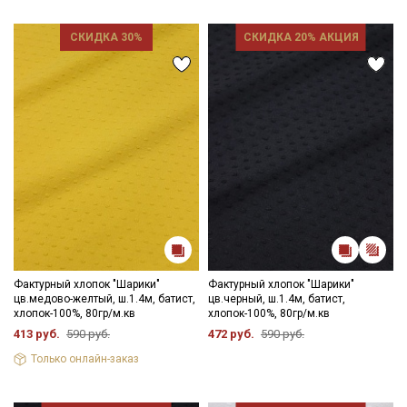
СКИДКА 30%
СКИДКА 20% АКЦИЯ
Фактурный хлопок "Шарики"
Фактурный хлопок "Шарики"
цв.медово-желтый, ш.1.4м, батист,
цв.черный, ш.1.4м, батист,
хлопок-100%, 80гр/м.кв
хлопок-100%, 80гр/м.кв
413 руб.
590 руб.
472 руб.
590 руб.
Только онлайн-заказ