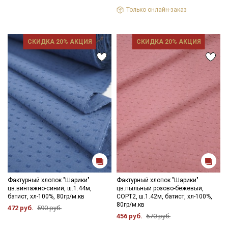
Мы публикуем здесь дополнительные
Только онлайн-заказ
промокоды и скидки до 30% на узкие
категории тканей
СКИДКА 20% АКЦИЯ
СКИДКА 20% АКЦИЯ
Электронная почта
Подписаться
Ознакомлен(а) с
Политикой обработки персональных
данных
и даю
Согласие на обработку персональных
данных
Даю
Согласие на получение рекламных и
информационных рассылок
Фактурный хлопок "Шарики"
Фактурный хлопок "Шарики"
цв.винтажно-синий, ш.1.44м,
цв.пыльный розово-бежевый,
батист, хл-100%, 80гр/м.кв
СОРТ2, ш.1.42м, батист, хл-100%,
80гр/м.кв
472 руб.
590 руб.
456 руб.
570 руб.