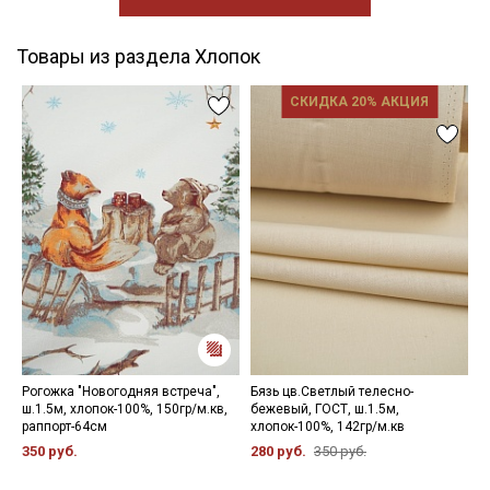
Товары из раздела Хлопок
СКИДКА 20% АКЦИЯ
Рогожка "Новогодняя встреча",
Бязь цв.Светлый телесно-
П
ш.1.5м, хлопок-100%, 150гр/м.кв,
бежевый, ГОСТ, ш.1.5м,
с
раппорт-64см
хлопок-100%, 142гр/м.кв
х
350 руб.
280 руб.
350 руб.
4