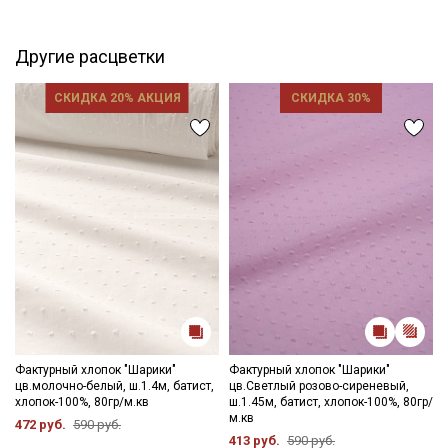
Другие расцветки
СКИДКА 20% АКЦИЯ
СКИДКА 30%
Фактурный хлопок "Шарики"
Фактурный хлопок "Шарики"
цв.молочно-белый, ш.1.4м, батист,
цв.Светлый розово-сиреневый,
хлопок-100%, 80гр/м.кв
ш.1.45м, батист, хлопок-100%, 80гр/
Секретная рассылка от Купава
м.кв
472 руб.
590 руб.
413 руб.
590 руб.