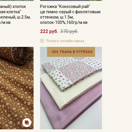
аный) хлопок
Рогожка "Кокосовый рай"
ая клетка"
цв.темно-серый с фиолетовым
зеленый, ш.2.5м,
оттенком, ш.1.5м,
р/м.кв
хлопок-100%,160гр/м.кв
222 руб.
370 руб.
Только онлайн-заказ
- 30% ТКАНЬ В ОТРЕЗАХ