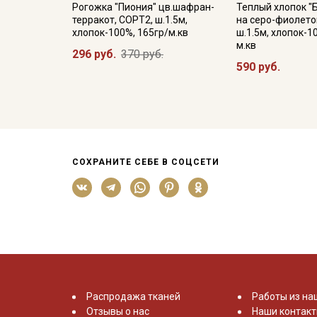
Рогожка "Пиония" цв.шафран-
Теплый хлопок "
терракот, СОРТ2, ш.1.5м,
на серо-фиолето
хлопок-100%, 165гр/м.кв
ш.1.5м, хлопок-1
м.кв
296 руб.
370 руб.
590 руб.
СОХРАНИТЕ СЕБЕ В СОЦСЕТИ
Распродажа тканей
Работы из на
Отзывы о нас
Наши контак