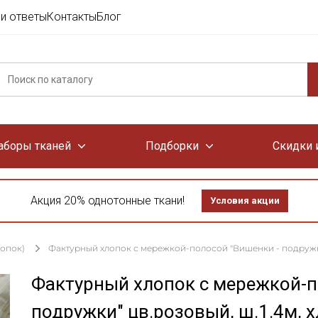
и ответы
Контакты
Блог
аборы тканей
Подборки
Скидки 
Акция 20% однотонные ткани!
Условия акции
лопок)
Фактурный хлопок с мережкой-полосой "Вишенки - подружки" 
Фактурный хлопок с мережкой-п
подружки" цв.розовый, ш.1.4м, х