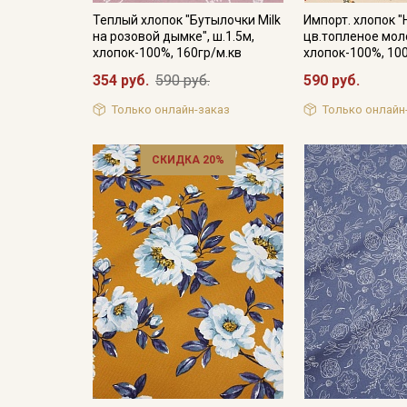
Теплый хлопок "Бутылочки Milk
Импорт. хлопок 
на розовой дымке", ш.1.5м,
цв.топленое моло
хлопок-100%, 160гр/м.кв
хлопок-100%, 10
354 руб.
590 руб.
590 руб.
Только онлайн-заказ
Только онлайн
СКИДКА 20%