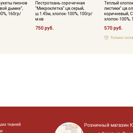
Букеты пионов
Пестроткань сорочечная
Теплый хлопо
вой дымке",
"Микроклетка" цв.серый,
листики" цв.о
00%, 160гр/
ш.1.45м, хлопок-100%, 100гр/
коричневый, С
м.кв
хлопок-100%, 
750 руб.
570 руб.
Только онла
ших тканей
Розничный магазин К
ты