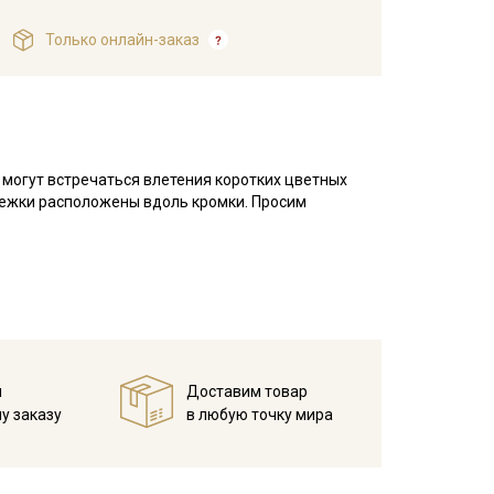
Только онлайн-заказ
е могут встречаться влетения коротких цветных
ережки расположены вдоль кромки. Просим
 элементами на тонкой батистовой основе.
сть средняя, после стирки вышитые элементы
ых наборов, одежды для малышей, конвертов и
го стиля в одежде и в интерьере. При пошиве
все светлые тона просвечивают.
й
Доставим товар
ри температуре дальнейших стирок, не выше 40C,
у заказу
в любую точку мира
ротах