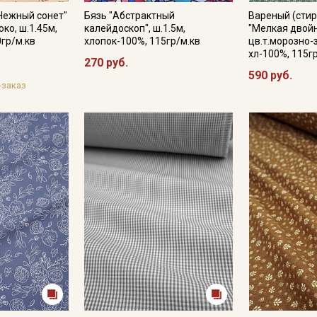
"Нежный сонет"
Бязь "Абстрактный
Вареный (стир
ко, ш.1.45м,
калейдоскоп", ш.1.5м,
"Мелкая двойн
0гр/м.кв
хлопок-100%, 115гр/м.кв
цв.т.морозно-
хл-100%, 115г
270 руб.
590 руб.
-заказ