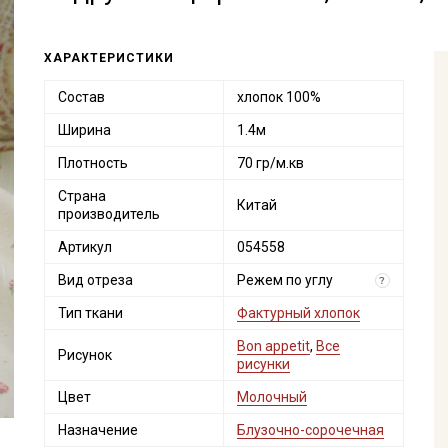
ХАРАКТЕРИСТИКИ
Состав
хлопок 100%
Ширина
1.4м
Плотность
70 гр/м.кв
Страна
Китай
производитель
Артикул
054558
Вид отреза
Режем по углу
?
Тип ткани
Фактурный хлопок
Bon appetit
,
Все
Рисунок
рисунки
Цвет
Молочный
Назначение
Блузочно-сорочечная