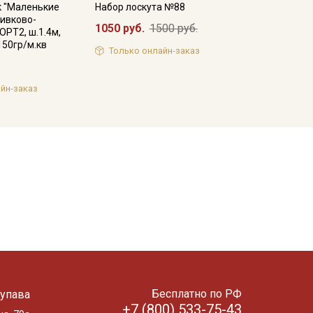
к "Маленькие
Набор лоскута №88
ливково-
1050 руб.
1500 руб.
ОРТ2, ш.1.4м,
150гр/м.кв
Только онлайн-заказ
йн-заказ
Бесплатно по РФ
упава
+7 (800) 533-75-43