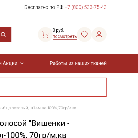
Бесплатно по РФ
+7 (800) 533-75-43
0 руб.
посмотреть
и Акции
Работы из наших тканей
цв.розовый, ш.1.4м, хл-100%, 70гр/м.кв
олосой "Вишенки -
л-100%, 70гр/м.кв