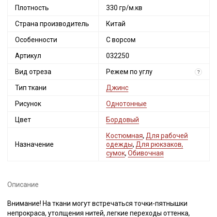
Плотность
330 гр/м.кв
Страна производитель
Китай
Особенности
С ворсом
Артикул
032250
Вид отреза
Режем по углу
?
Тип ткани
Джинс
Рисунок
Однотонные
Цвет
Бордовый
Костюмная
,
Для рабочей
Назначение
одежды
,
Для рюкзаков,
сумок
,
Обивочная
Описание
Внимание! На ткани могут встречаться точки-пятнышки
непрокраса, утолщения нитей, легкие переходы оттенка,