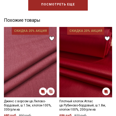
ПОСМОТРЕТЬ ЕЩЕ
Похожие товары
СКИДКА 20% АКЦИЯ
СКИДКА 20% АКЦИЯ
Джинс с ворсом цв.Лилово-
Плотный хлопок Атлас
бордовый, ш.1.5м, хлопок-100%,
цв.Рубиново-бордовый, ш.1.8м,
330гр/м.кв
хлопок-100%, 200гр/м.кв
680 руб.
850 руб.
696 руб.
870 руб.