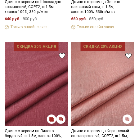
Цветопередача может отличаться от оригинального цвета
Джинс с ворсом цв.Шоколадно-
Джинс с ворсом цв.Зелено-
коричневый, СОРТ2, ш.1.5м,
оливковый хаки, ш.1.5м,
ткани в зависимостиот настроек вашего монитора и в
хлопок-100%, 330гр/м.кв
хлопок-100%, 330гр/м.кв
зависимости от партии.
640 руб.
800 руб.
680 руб.
850 руб.
Только онлайн-заказ
Только онлайн-заказ
СКИДКА 20% АКЦИЯ
СКИДКА 20% АКЦИЯ
Джинс с ворсом цв.Лилово-
Джинс с ворсом цв.Коралловый
Секретная рассылка от Купава
бордовый, ш.1.5м, хлопок-100%,
светло-розовый, СОРТ2, ш.1.5м,