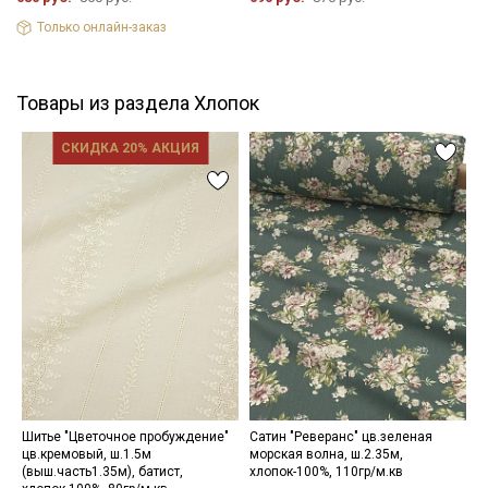
Только онлайн-заказ
Товары из раздела Хлопок
СКИДКА 20% АКЦИЯ
Шитье "Цветочное пробуждение"
Сатин "Реверанс" цв.зеленая
Т
цв.кремовый, ш.1.5м
морская волна, ш.2.35м,
ц
(выш.часть1.35м), батист,
хлопок-100%, 110гр/м.кв
ш