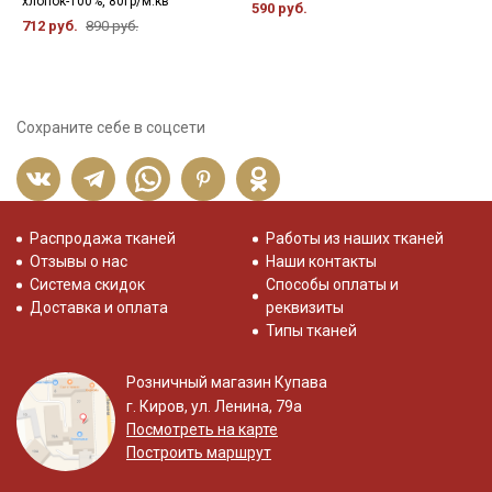
хлопок-100%, 80гр/м.кв
590 руб.
5
712 руб.
890 руб.
Сохраните себе в соцсети
Распродажа тканей
Работы из наших тканей
Отзывы о нас
Наши контакты
Система скидок
Способы оплаты и
Доставка и оплата
реквизиты
Типы тканей
Розничный магазин Купава
г. Киров, ул. Ленина, 79а
Посмотреть на карте
Построить маршрут