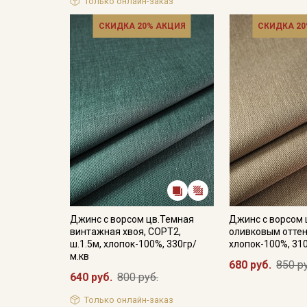
Только онлайн-заказ
СКИДКА 20% АКЦИЯ
СКИДКА 20
Джинс с ворсом цв.Темная
Джинс с ворсом 
винтажная хвоя, СОРТ2,
оливковым оттен
ш.1.5м, хлопок-100%, 330гр/
хлопок-100%, 31
м.кв
680 руб.
850 р
640 руб.
800 руб.
Только онлайн-заказ