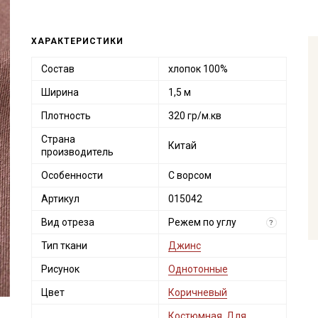
ХАРАКТЕРИСТИКИ
Состав
хлопок 100%
Ширина
1,5 м
Плотность
320 гр/м.кв
Страна
Китай
производитель
Особенности
С ворсом
Артикул
015042
Вид отреза
Режем по углу
?
Тип ткани
Джинс
Рисунок
Однотонные
Цвет
Коричневый
Костюмная
,
Для