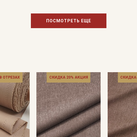
ПОСМОТРЕТЬ ЕЩЕ
Подписаться
Ознакомлен(а) с
Политикой обработки персональных
данных
и даю
Согласие на обработку персональных
данных
Даю
Согласие на получение рекламных и
информационных рассылок
 В ОТРЕЗАХ
СКИДКА 20% АКЦИЯ
СКИДКА