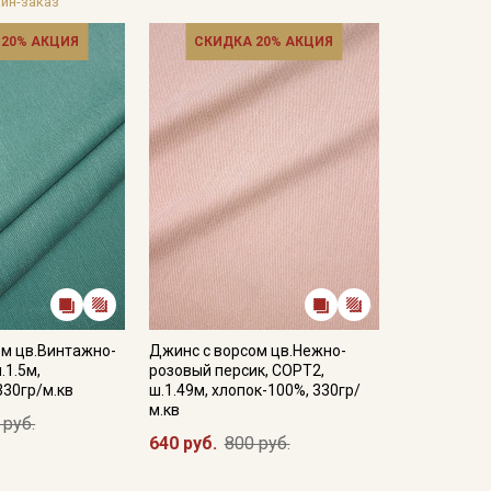
йн-заказ
 20% АКЦИЯ
СКИДКА 20% АКЦИЯ
ом цв.Винтажно-
Джинс с ворсом цв.Нежно-
.1.5м,
розовый персик, СОРТ2,
330гр/м.кв
ш.1.49м, хлопок-100%, 330гр/
м.кв
 руб.
640 руб.
800 руб.