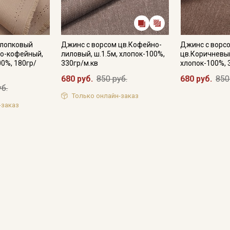
Хлопковый
Джинс с ворсом цв.Кофейно-
Джинс с ворс
но-кофейный,
лиловый, ш.1.5м, хлопок-100%,
цв.Коричневый
00%, 180гр/
330гр/м.кв
хлопок-100%, 
680 руб.
850 руб.
680 руб.
850
уб.
Только онлайн-заказ
-заказ