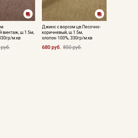
ом
Джинс с ворсом цв.Песочно-
 винтаж, ш.1.5м,
коричневый, ш.1.5м,
330гр/м.кв
хлопок-100%, 330гр/м.кв
 руб.
680 руб.
850 руб.