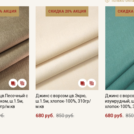
Только онла
% АКЦИЯ
СКИДКА 20% АКЦИЯ
СКИДКА
Секретная рассылка от
Купава
цв.Песочный с
Джинс с ворсом цв.Экрю,
Джинс с ворс
Мы публикуем здесь дополнительные
ком, ш.1.5м,
ш.1.5м, хлопок-100%, 310гр/
изумрудный, ш
промокоды и скидки до 30% на узкие
0гр/м.кв
м.кв
хлопок-100%, 
категории тканей
уб.
680 руб.
850 руб.
680 руб.
850
Электронная почта