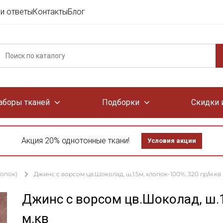
и ответы
Контакты
Блог
аборы тканей
Подборки
Скидки 
Акция 20% однотонные ткани!
Условия акции
лопок)
Джинс с ворсом цв.Шоколад, ш.1.5м, хлопок-100%, 320 гр/м.кв
Джинс с ворсом цв.Шоколад, ш.1
м.кв