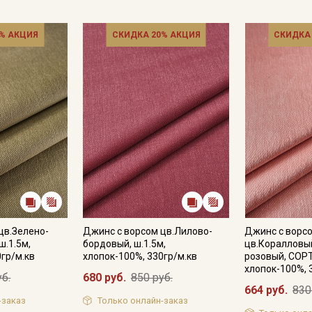
Цветопередача может отличаться от оригинального цвета т
в зависимости от партии.
% АКЦИЯ
СКИДКА 20% АКЦИЯ
СКИДКА
цв.Зелено-
Джинс с ворсом цв.Лилово-
Джинс с ворс
ш.1.5м,
бордовый, ш.1.5м,
цв.Коралловый
0гр/м.кв
хлопок-100%, 330гр/м.кв
розовый, СОРТ
хлопок-100%, 
уб.
680 руб.
850 руб.
664 руб.
830
-заказ
Только онлайн-заказ