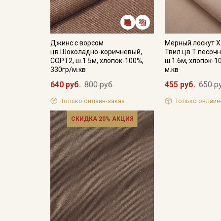
Джинс с ворсом
Мерный лоскут 
цв.Шоколадно-коричневый,
Твил цв.Т.песоч
СОРТ2, ш.1.5м, хлопок-100%,
ш.1.6м, хлопок-1
330гр/м.кв
м.кв
640 руб.
800 руб.
455 руб.
650 р
Только онлайн-заказ
Только онлайн
СКИДКА 20% АКЦИЯ