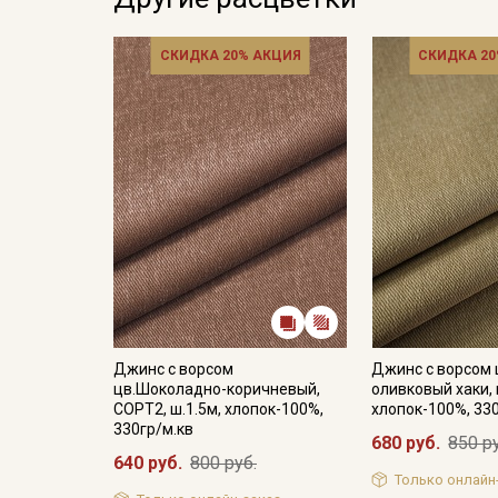
СКИДКА 20% АКЦИЯ
СКИДКА 20
Джинс с ворсом
Джинс с ворсом 
цв.Шоколадно-коричневый,
оливковый хаки, 
СОРТ2, ш.1.5м, хлопок-100%,
хлопок-100%, 33
330гр/м.кв
680 руб.
850 р
640 руб.
800 руб.
Только онлайн