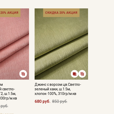
кани в зависимостиот настроек вашего монитора и
 20% АКЦИЯ
СКИДКА 20% АКЦИЯ
ом
Джинс с ворсом цв.Светло-
 светло-
зеленый хаки, ш.1.5м,
2, ш.1.5м,
хлопок-100%, 310гр/м.кв
330гр/м.кв
680 руб.
850 руб.
 руб.