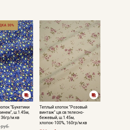
ДКА 30%
опок "Букетики
Теплый хлопок "Розовый
инем", ш.1.45м,
винтаж" цв.св.телесно-
136гр/м.кв
бежевый, ш.1.45м,
хлопок-100%, 160гр/м.кв
 руб.