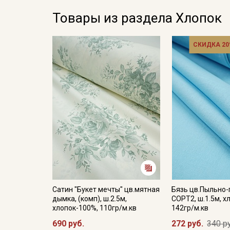
Товары из раздела Хлопок
СКИДКА 20
Сатин "Букет мечты" цв.мятная
Бязь цв.Пыльно-
дымка, (комп), ш.2.5м,
СОРТ2, ш.1.5м, х
хлопок-100%, 110гр/м.кв
142гр/м.кв
690 руб.
272 руб.
340 р