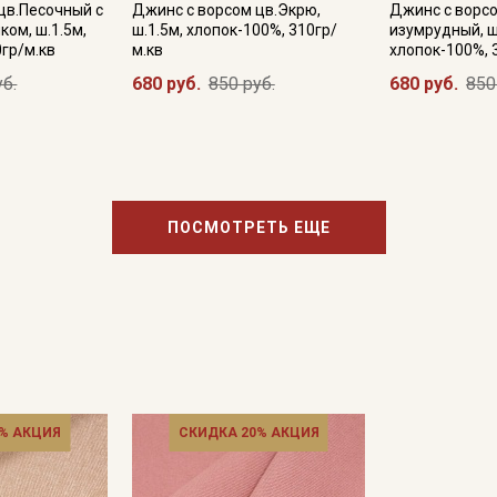
цв.Песочный с
Джинс с ворсом цв.Экрю,
Джинс с ворс
ком, ш.1.5м,
ш.1.5м, хлопок-100%, 310гр/
изумрудный, ш
0гр/м.кв
м.кв
хлопок-100%, 
уб.
680 руб.
850 руб.
680 руб.
850
Подписаться
Ознакомлен(а) с
Политикой обработки персональных
данных
и даю
Согласие на обработку персональных
данных
Даю
Согласие на получение рекламных и
ПОСМОТРЕТЬ ЕЩЕ
информационных рассылок
% АКЦИЯ
СКИДКА 20% АКЦИЯ