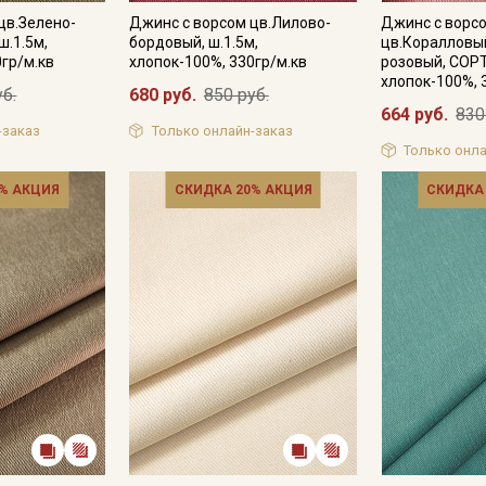
цв.Зелено-
Джинс с ворсом цв.Лилово-
Джинс с ворс
ш.1.5м,
бордовый, ш.1.5м,
цв.Коралловый
0гр/м.кв
хлопок-100%, 330гр/м.кв
розовый, СОРТ
хлопок-100%, 
уб.
680 руб.
850 руб.
664 руб.
830
-заказ
Только онлайн-заказ
Только онла
% АКЦИЯ
СКИДКА 20% АКЦИЯ
СКИДКА
Секретная рассылка от
Купава
Мы публикуем здесь дополнительные
промокоды и скидки до 30% на узкие
категории тканей
Электронная почта