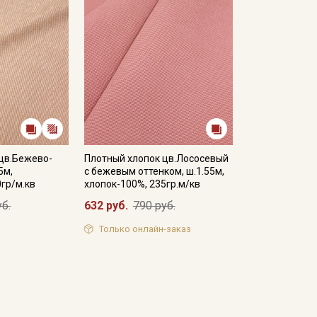
цв.Бежево-
Плотный хлопок цв.Лососевый
5м,
с бежевым оттенком, ш.1.55м,
0гр/м.кв
хлопок-100%, 235гр.м/кв
уб.
632 руб.
790 руб.
Только онлайн-заказ