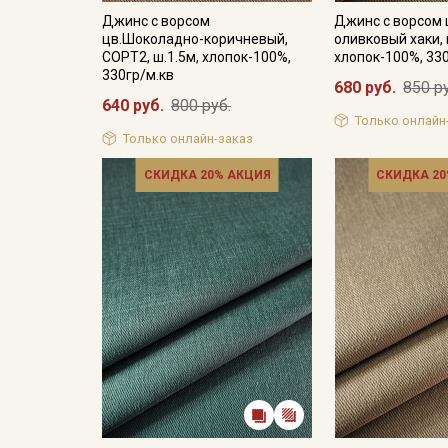
Джинс с ворсом
Джинс с ворсом 
цв.Шоколадно-коричневый,
оливковый хаки, 
СОРТ2, ш.1.5м, хлопок-100%,
хлопок-100%, 33
330гр/м.кв
680 руб.
850 р
640 руб.
800 руб.
Только онлайн
Только онлайн-заказ
СКИДКА 20% АКЦИЯ
СКИДКА 20