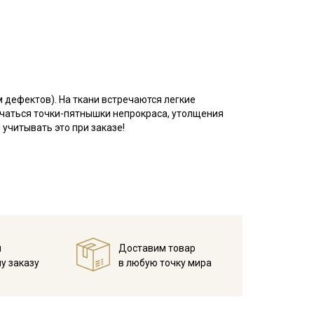
м дефектов). На ткани встречаются легкие
речаться точки-пятнышки непрокраса, утолщения
 учитывать это при заказе!
 форму, не имеет растяжения, на лицевой стороне
орсом, с изнаночной стороны ткань шероховатая,
цвета, поэтому очень важно соблюдать
 применяется при пошиве взрослой и детской
рьера.
справленном виде, при температуре не выше 40C,
й
Доставим товар
у заказу
в любую точку мира
на изнанку)