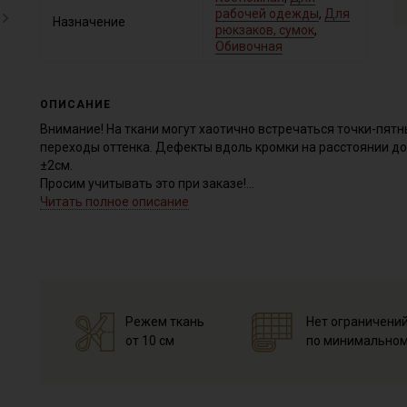
рабочей одежды
,
Для
Назначение
рюкзаков, сумок
,
Обивочная
ОПИСАНИЕ
Внимание! На ткани могут хаотично встречаться точки-пятн
переходы оттенка. Дефекты вдоль кромки на расстоянии до
±2см.
Просим учитывать это при заказе!
Читать полное описание
Ткань на 100 % хлопковой основе, плотная, отлично держит
четкий рельеф в диагональный рубчик, с коротким густым в
без ворса. Благодаря ворсу, ткань имеет мягкие переливы 
направление ворса при раскрое. Тактильно ткань приятная,
одежды, отлично смотрится в декоративных элементах инте
Дает усадку до 5-7% перед пошивом постирайте отрез в ра
Режем ткань
Нет ограничени
высушите в 1 слой и прогладьте с осторожностью с изнанки.
от 10 см
по минимальном
Уход:
- стирка до 40C, отжим до 600 оборотов (вывернув изделие 
- запрещены отбеливатели
- сушить в подвешенном и расправленном состоянии