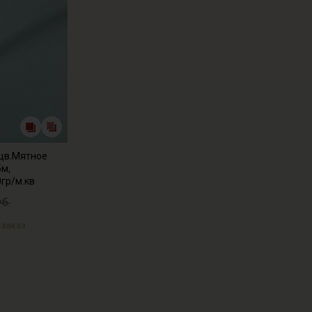
 цв.Мятное
5м,
0гр/м.кв
уб.
-заказ