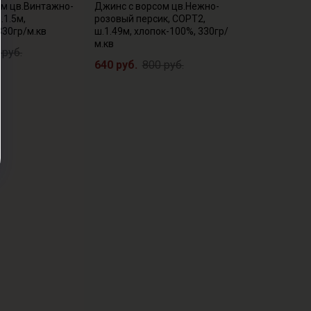
ом цв.Винтажно-
Джинс с ворсом цв.Нежно-
.1.5м,
розовый персик, СОРТ2,
330гр/м.кв
ш.1.49м, хлопок-100%, 330гр/
м.кв
 руб.
640 руб.
800 руб.