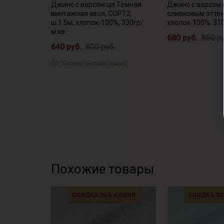
Джинс с ворсом цв.Темная
Джинс с ворсом 
винтажная хвоя, СОРТ2,
оливковым оттен
ш.1.5м, хлопок-100%, 330гр/
хлопок-100%, 31
м.кв
680 руб.
850 р
640 руб.
800 руб.
Только онлайн-заказ
Похожие товары
СКИДКА 20% АКЦИЯ
СКИДКА 20