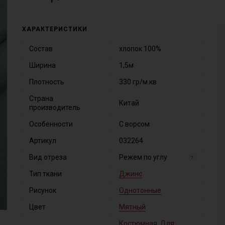
ХАРАКТЕРИСТИКИ
Состав
хлопок 100%
Ширина
1,5м
Плотность
330 гр/м.кв
Страна
Китай
производитель
Особенности
С ворсом
Артикул
032264
Вид отреза
Режем по углу
?
Тип ткани
Джинс
Рисунок
Однотонные
Цвет
Мятный
Костюмная
,
Для