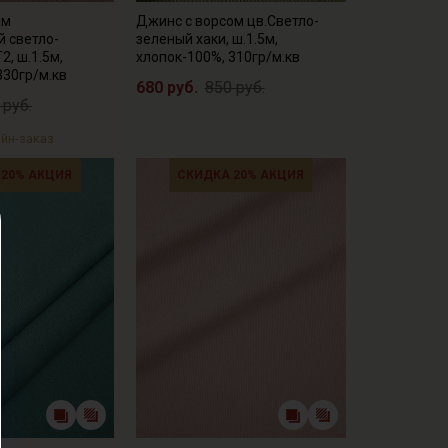
ом
Джинс с ворсом цв.Светло-
 светло-
зеленый хаки, ш.1.5м,
2, ш.1.5м,
хлопок-100%, 310гр/м.кв
330гр/м.кв
680 руб.
850 руб.
 руб.
йн-заказ
 20% АКЦИЯ
СКИДКА 20% АКЦИЯ