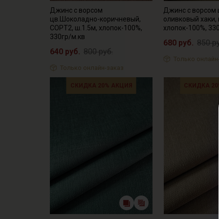
Джинс с ворсом
Джинс с ворсом 
цв.Шоколадно-коричневый,
оливковый хаки, 
СОРТ2, ш.1.5м, хлопок-100%,
хлопок-100%, 33
330гр/м.кв
680 руб.
850 р
640 руб.
800 руб.
Только онлайн
Только онлайн-заказ
СКИДКА 20% АКЦИЯ
СКИДКА 20