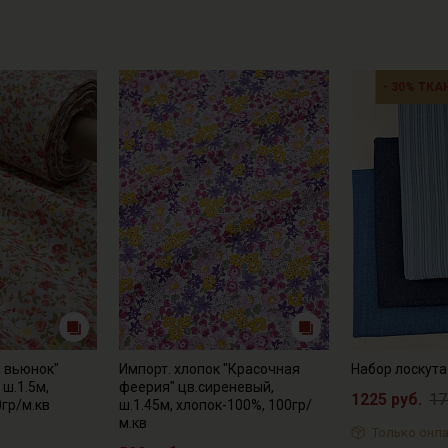
- 30% ТКА
 вьюнок"
Импорт. хлопок "Красочная
Набор лоскут
 ш.1.5м,
феерия" цв.сиреневый,
1225 руб.
17
0гр/м.кв
ш.1.45м, хлопок-100%, 100гр/
м.кв
Только онла