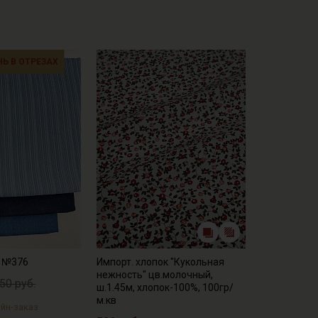
НЬ В ОТРЕЗАХ
а №376
Импорт. хлопок "Кукольная
нежность" цв.молочный,
50 руб.
ш.1.45м, хлопок-100%, 100гр/
м.кв
йн-заказ