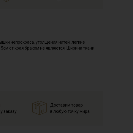
ышки непрокраса, утолщения нитей, легкие
 5см от края браком не являются. Ширина ткани
 форму, не имеет растяжения, на лицевой стороне
орсом, с изнаночной стороны ткань шероховатая,
цвета, поэтому очень важно соблюдать
 применяется при пошиве взрослой и детской
рьера.
справленном виде, при температуре не выше 40C,
й
Доставим товар
у заказу
в любую точку мира
на изнанку)