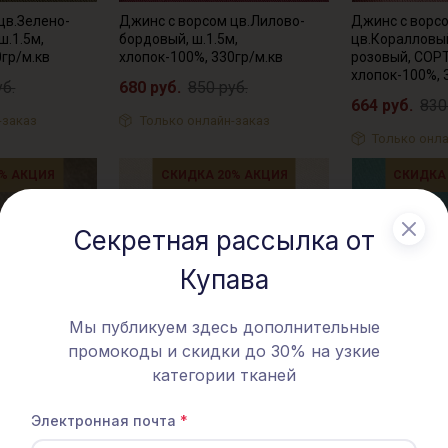
цв.Зелено-
Джинс с ворсом цв.Лилово-
Джинс с ворс
ш.1.5м,
бордовый, ш.1.5м,
цв.Коралловый
0гр/м.кв
хлопок-100%, 330гр/м.кв
розовый, СОРТ
хлопок-100%, 
уб.
680 руб.
850 руб.
664 руб.
830
-заказ
Только онлайн-заказ
Только онла
% АКЦИЯ
СКИДКА 20% АКЦИЯ
СКИДКА
Секретная рассылка от
Купава
Мы публикуем здесь дополнительные
промокоды и скидки до 30% на узкие
категории тканей
Электронная почта