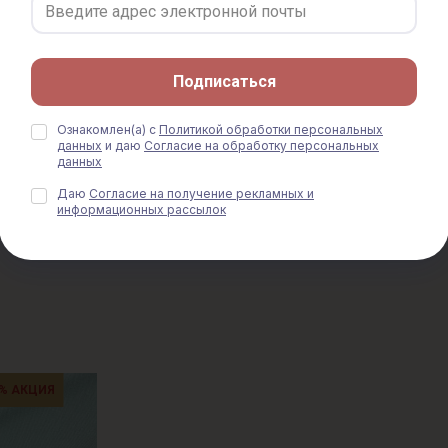
цв.Песочный с
Джинс с ворсом цв.Экрю,
Джинс с ворс
ком, ш.1.5м,
ш.1.5м, хлопок-100%, 310гр/
изумрудный, ш
0гр/м.кв
м.кв
хлопок-100%, 
уб.
680 руб.
850 руб.
680 руб.
850
Подписаться
Ознакомлен(а) с
Политикой обработки персональных
данных
и даю
Согласие на обработку персональных
данных
Даю
Согласие на получение рекламных и
ПОСМОТРЕТЬ ЕЩЕ
информационных рассылок
% АКЦИЯ