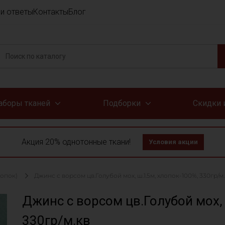
и ответы
Контакты
Блог
аборы тканей
Подборки
Скидки 
Акция 20% однотонные ткани!
Условия акции
лопок)
Джинс с ворсом цв.Голубой мох, ш.1.5м, хлопок-100%, 330гр/м
Джинс с ворсом цв.Голубой мох,
330гр/м.кв