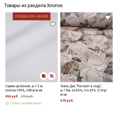
Товары из раздела Хлопок
СКИДКА 20% АКЦИЯ
Саржа цв.Белый, ш.1.5 м,
Ткань Дак "Рассвет в саду",
Н
хлопок-100%, 240гр/м.кв
ш.1.8м, хл-65%, п/э-35%, 210гр/
8
м.кв
456 руб.
570 руб.
670 руб.
Только онлайн-заказ