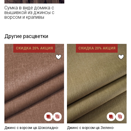
- сушить в подвешенном и расправленном состоянии
- глажка только с изнаночной стороны.
Сумка в виде домика с
вышивкой из джинсы с
ворсом и крапивы
Цветопередача (тон) может отличаться от оригинального
цвета ткани в зависимости от настроек вашего монитора и в
зависимости от партии.
Другие расцветки
СКИДКА 20% АКЦИЯ
СКИДКА 20% АКЦИЯ
Джинс с ворсом цв.Шоколадно-
Джинс с ворсом цв.Зелено-