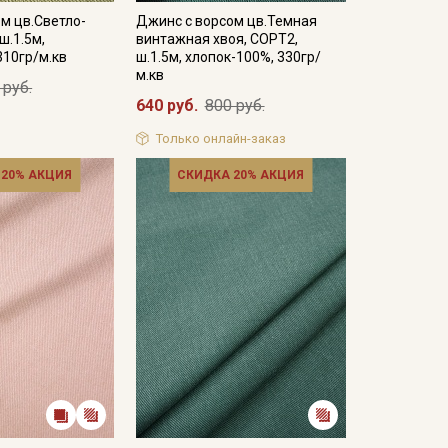
м цв.Светло-
Джинс с ворсом цв.Темная
ш.1.5м,
винтажная хвоя, СОРТ2,
310гр/м.кв
ш.1.5м, хлопок-100%, 330гр/
м.кв
 руб.
640 руб.
800 руб.
Только онлайн-заказ
 20% АКЦИЯ
СКИДКА 20% АКЦИЯ