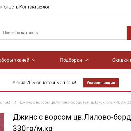
и ответы
Контакты
Блог
аборы тканей
Подборки
Скидки 
Акция 20% однотонные ткани!
Условия акции
лопок)
Джинс с ворсом цв.Лилово-бордовый, ш.1.5м, хлопок-100%, 33
Джинс с ворсом цв.Лилово-борд
330гр/м.кв