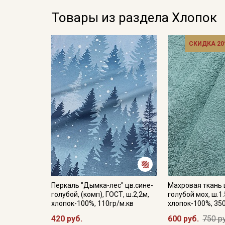
Товары из раздела Хлопок
СКИДКА 20
Перкаль "Дымка-лес" цв.сине-
Махровая ткань 
голубой, (комп), ГОСТ, ш.2,2м,
голубой мох, ш.1.
хлопок-100%, 110гр/м.кв
хлопок-100%, 35
420 руб.
600 руб.
750 р