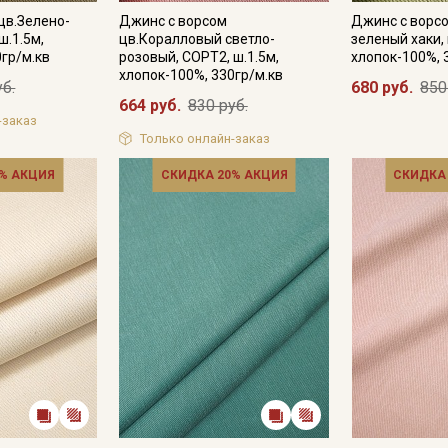
цв.Зелено-
Джинс с ворсом
Джинс с ворсо
ш.1.5м,
цв.Коралловый светло-
зеленый хаки, 
0гр/м.кв
розовый, СОРТ2, ш.1.5м,
хлопок-100%, 
хлопок-100%, 330гр/м.кв
уб.
680 руб.
850
664 руб.
830 руб.
-заказ
Только онлайн-заказ
% АКЦИЯ
СКИДКА 20% АКЦИЯ
СКИДКА
Секретная рассылка от
Купава
Мы публикуем здесь дополнительные
промокоды и скидки до 30% на узкие
категории тканей
Электронная почта