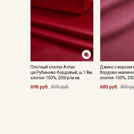
Плотный хлопок Атлас
Джинс с ворсом
цв.Рубиново-бордовый, ш.1.8м,
бордово-малинов
хлопок-100%, 200гр/м.кв
хлопок-100%, 33
696 руб.
870 руб.
680 руб.
850 р