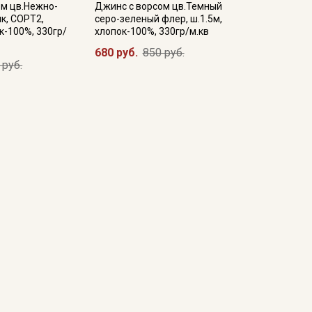
ом цв.Нежно-
Джинс с ворсом цв.Темный
к, СОРТ2,
серо-зеленый флер, ш.1.5м,
к-100%, 330гр/
хлопок-100%, 330гр/м.кв
680 руб.
850 руб.
 руб.