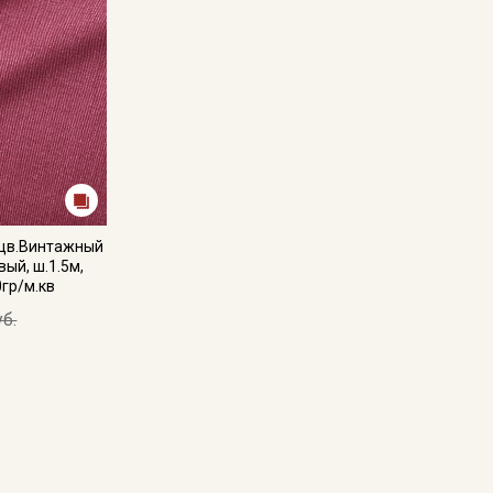
 цв.Винтажный
ый, ш.1.5м,
0гр/м.кв
уб.