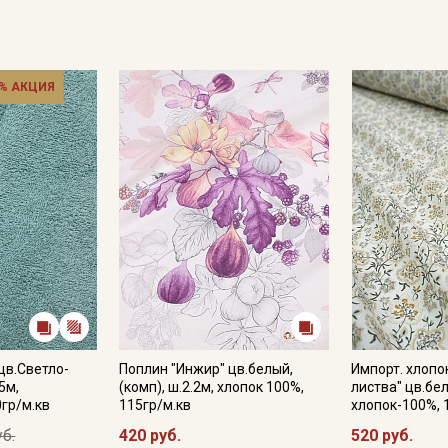
% АКЦИЯ
цв.Светло-
Поплин "Инжир" цв.белый,
Импорт. хлопо
5м,
(комп), ш.2.2м, хлопок 100%,
листва" цв.бел
0гр/м.кв
115гр/м.кв
хлопок-100%, 
уб.
420 руб.
520 руб.