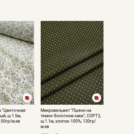
к "Цветочная
Микровельвет "Пшено на
ый, ш.1.5м,
темно-болотном хаки", СОРТ2,
100гр/м.кв
ш.1.1м, хлопок-100%, 130гр/
м.кв