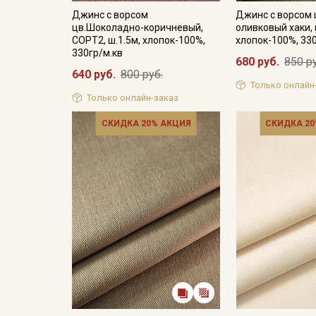
Джинс с ворсом
Джинс с ворсом 
цв.Шоколадно-коричневый,
оливковый хаки, 
СОРТ2, ш.1.5м, хлопок-100%,
хлопок-100%, 33
330гр/м.кв
680 руб.
850 р
640 руб.
800 руб.
Только онлайн
Только онлайн-заказ
СКИДКА 20% АКЦИЯ
СКИДКА 20