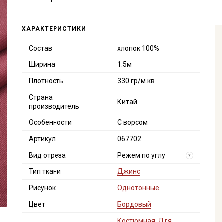
ХАРАКТЕРИСТИКИ
Состав
хлопок 100%
Ширина
1.5м
Плотность
330 гр/м.кв
Страна
Китай
производитель
Особенности
С ворсом
Артикул
067702
Вид отреза
Режем по углу
?
Тип ткани
Джинс
Рисунок
Однотонные
Цвет
Бордовый
Костюмная
,
Для