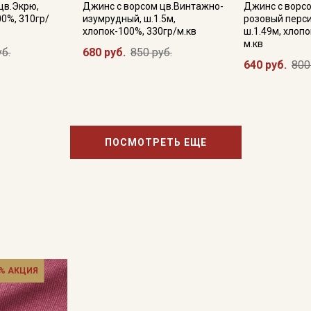
цв.Экрю,
Джинс с ворсом цв.Винтажно-
Джинс с ворс
00%, 310гр/
изумрудный, ш.1.5м,
розовый перси
хлопок-100%, 330гр/м.кв
ш.1.49м, хлопо
м.кв
уб.
680 руб.
850 руб.
Подписаться
640 руб.
800
Ознакомлен(а) с
Политикой обработки персональных
данных
и даю
Согласие на обработку персональных
данных
Даю
Согласие на получение рекламных и
ПОСМОТРЕТЬ ЕЩЕ
информационных рассылок
% АКЦИЯ