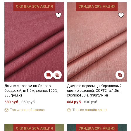
СКИДКА 20% АКЦИЯ
СКИДКА 20% АКЦИЯ
Джинс с ворсом цв.Лилово-
Джинс с ворсом цв.Коралловый
бордовый, ш.1.5м, хлопок-100%,
светло-розовый, СОРТ2, ш.1.5м,
330гр/м.кв
хлопок-100%, 330гр/м.кв
680 руб.
850 руб.
664 руб.
830 руб.
Только онлайн-заказ
Только онлайн-заказ
СКИДКА 20% АКЦИЯ
СКИДКА 20% АКЦИЯ