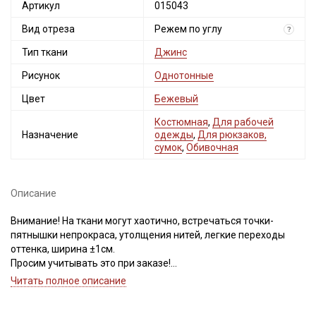
Артикул
015043
Вид отреза
Режем по углу
?
Тип ткани
Джинс
Рисунок
Однотонные
Цвет
Бежевый
Костюмная
,
Для рабочей
Назначение
одежды
,
Для рюкзаков,
сумок
,
Обивочная
Описание
Внимание! На ткани могут хаотично, встречаться точки-
пятнышки непрокраса, утолщения нитей, легкие переходы
оттенка, ширина ±1см.
Просим учитывать это при заказе!
Читать полное описание
Ткань на 100 % хлопковой основе, плотная, отлично держит
форму, не имеет растяжения, на лицевой стороне четкий