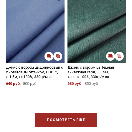
Джинс с ворсом цв.Джинсовый с
Джинс с ворсом цв.Темная
Д
фиолетовым оттенком, СОРТ2,
винтажная хвоя, ш.1.5м,
ш
ш.1.5м, хл-100%, 330гр/м.кв
хлопок-100%, 330гр/м.кв
6
640 руб.
800 руб.
680 руб.
850 руб.
ПОСМОТРЕТЬ ЕЩЕ