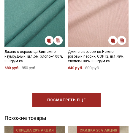
промокоды и скидки до 30% на узкие
категории тканей
Электронная почта
Джинс с ворсом цв.Винтажно-
Джинс с ворсом цв.Нежно-
Подписаться
изумрудный, ш.1.5м, хлопок-100%,
розовый персик, СОРТ2, ш.1.49м,
330гр/м.кв
хлопок-100%, 330гр/м.кв
680 руб.
850 руб.
640 руб.
800 руб.
Ознакомлен(а) с
Политикой обработки персональных
данных
и даю
Согласие на обработку персональных
данных
Даю
Согласие на получение рекламных и
информационных рассылок
ПОСМОТРЕТЬ ЕЩЕ
Похожие товары
СКИДКА 20% АКЦИЯ
СКИДКА 20% АКЦИЯ