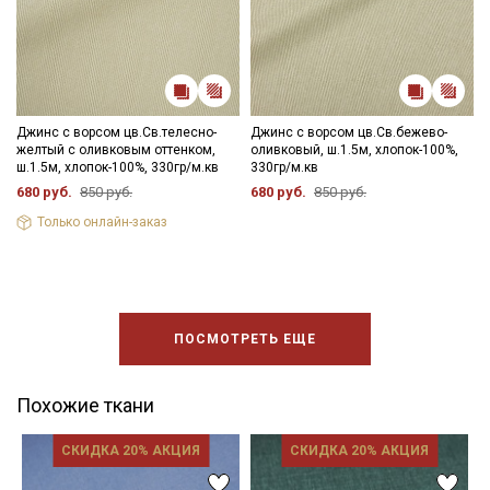
Джинс с ворсом цв.Св.телесно-
Джинс с ворсом цв.Св.бежево-
желтый с оливковым оттенком,
оливковый, ш.1.5м, хлопок-100%,
ш.1.5м, хлопок-100%, 330гр/м.кв
330гр/м.кв
680 руб.
850 руб.
680 руб.
850 руб.
Только онлайн-заказ
ПОСМОТРЕТЬ ЕЩЕ
Похожие ткани
СКИДКА 20% АКЦИЯ
СКИДКА 20% АКЦИЯ