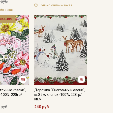
 руб.
Только онлайн-заказ
йн-заказ
ДКА 40%
очные краски",
Дорожка "Снеговики и олени",
-100%, 228гр/
ш.0.5м, хлопок -100%, 228гр/
кв.м
 руб.
240 руб.