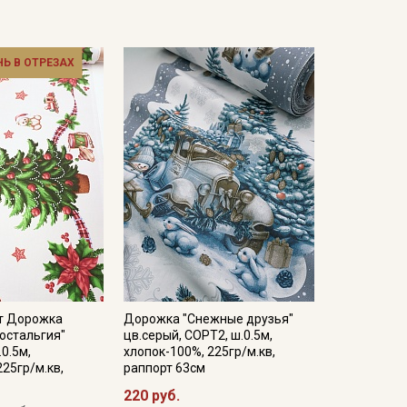
НЬ В ОТРЕЗАХ
т Дорожка
Дорожка "Снежные друзья"
остальгия"
цв.серый, СОРТ2, ш.0.5м,
.0.5м,
хлопок-100%, 225гр/м.кв,
225гр/м.кв,
раппорт 63см
220 руб.