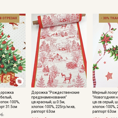
Ознакомлен(а) с
Политикой обработки персональных
данных
и даю
Согласие на обработку персональных
данных
 В ОТРЕЗАХ
- 30% ТКА
Даю
Согласие на получение рекламных и
информационных рассылок
Дорожка
Дорожка "Рождественские
Мерный лоску
.белый,
предзнаменования"
"Новогодняя н
лопок-100%,
цв.красный, ш.0.5м,
цв.св.серый, ш
орт 31.5см
хлопок-100%, 225гр/м.кв,
хлопок-100%, 
раппорт 63см
раппорт 63см
уб.