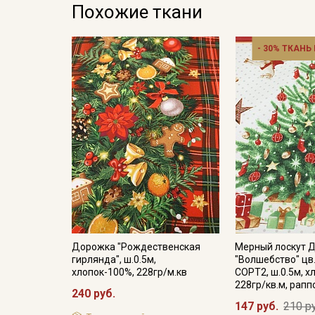
Похожие ткани
- 30% ТКАНЬ
Дорожка "Рождественская
Мерный лоскут 
гирлянда", ш.0.5м,
"Волшебство" цв
хлопок-100%, 228гр/м.кв
СОРТ2, ш.0.5м, х
228гр/кв.м, рапп
240 руб.
147 руб.
210 р