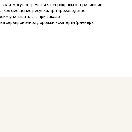
т края, могут встречаться непрокрасы от прилипших
легкое смещение рисунка, при производстве
осим учитывать это при заказе!
ива сервировочной дорожки - скатерти (раннера,
в виде плотной кромки, в тон основного рисунка (см.
 можно не срезать, достаточно обработать края
, переплетение саржевое комбинированное
тирать отрез при температуре дальнейших стирок,
овом изделии.
ета ткани в зависимости от настроек вашего