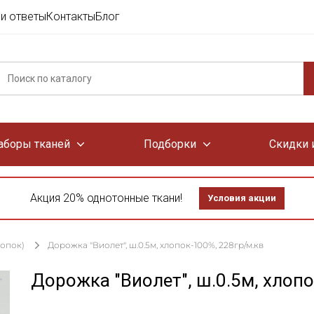
и ответы
Контакты
Блог
аборы тканей
Подборки
Скидки 
Акция 20% однотонные ткани!
Условия акции
лопок)
Дорожка "Виолет", ш.0.5м, хлопок-100%, 228гр/м.кв
Дорожка "Виолет", ш.0.5м, хлопо