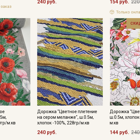
240 руб.
154 руб.
220
-заказ
Только онла
СКИ
ое
Дорожка "Цветное плетение
Дорожка "Цвет
.5м,
на сером меланже", ш.0.5м,
ш.0.5м, хлопок
0гр/м.кв
хлопок -100%, 228гр/м.кв
м.кв
240 руб.
144 руб.
240