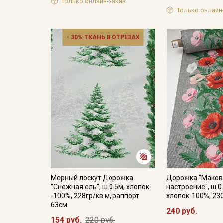
Только онлайн-заказ
Только онлайн
- 30% ТКАНЬ В ОТРЕЗАХ
Мерный лоскут Дорожка
Дорожка "Маков
"Снежная ель", ш.0.5м, хлопок
настроение", ш.0
-100%, 228гр/кв.м, раппорт
хлопок-100%, 23
63см
240 руб.
154 руб.
220 руб.