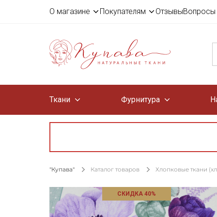
О магазине
Покупателям
Отзывы
Вопросы 
Ткани
Фурнитура
Н
"Купава"
Каталог товаров
Хлопковые ткани (х
СКИДКА 40%