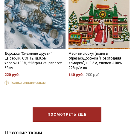
Дорожка "Снежные друзья"
Мерный лоскут(ткань в
цв.серый, СОРТ2, ш.0.5м,
отрезах)Дорожка "Новогодняя
хлопок-100%, 225гр/м.кв, раппорт
ярмарка", ш.0.5м, хлопок -100%,
63см
228гр/м.кв
220 руб.
140 руб.
200 руб.
Только онлайн-заказ
ПОСМОТРЕТЬ ЕЩЕ
Похожие ткани