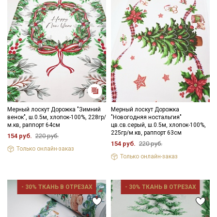
Подписаться
Ознакомлен(а) с
Политикой обработки персональных
данных
и даю
Согласие на обработку персональных
данных
Даю
Согласие на получение рекламных и
информационных рассылок
Мерный лоскут Дорожка "Зимний
Мерный лоскут Дорожка
венок", ш.0.5м, хлопок-100%, 228гр/
"Новогодняя ностальгия"
м.кв, раппорт 64см
цв.св.серый, ш.0.5м, хлопок-100%,
225гр/м.кв, раппорт 63см
154 руб.
220 руб.
154 руб.
220 руб.
Только онлайн-заказ
Только онлайн-заказ
- 30% ТКАНЬ В ОТРЕЗАХ
- 30% ТКАНЬ В ОТРЕЗАХ