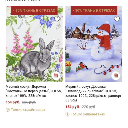
- 30% ТКАНЬ В ОТРЕЗАХ
- 30% ТКАНЬ В ОТРЕЗАХ
Мерный лоскут Дорожка
Мерный лоскут Дорожка
Д
"Пасхальные первоцветы", ш.0.5м,
"Новогодний снеговик", ш.0.5м,
ш
хлопок-100%, 228гр/м.кв
хлопок -100%, 228гр/кв.м, раппорт
р
63.5см
154 руб.
220 руб.
2
154 руб.
220 руб.
Только онлайн-заказ
Только онлайн-заказ