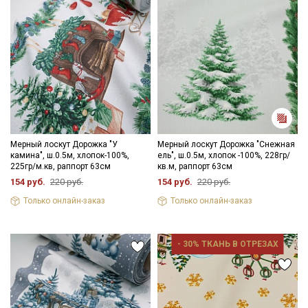
Мерный лоскут Дорожка "У
Мерный лоскут Дорожка "Снежная
камина", ш.0.5м, хлопок-100%,
ель", ш.0.5м, хлопок -100%, 228гр/
225гр/м.кв, раппорт 63см
кв.м, раппорт 63см
154 руб.
220 руб.
154 руб.
220 руб.
Только онлайн-заказ
Только онлайн-заказ
- 30% ТКАНЬ В ОТРЕЗАХ