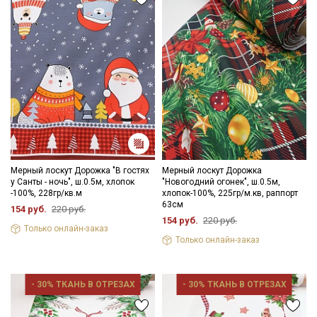
Секретная рассылка от Купава
Мерный лоскут Дорожка "В гостях
Мерный лоскут Дорожка
Мы публикуем здесь дополнительные
у Санты - ночь", ш.0.5м, хлопок
"Новогодний огонек", ш.0.5м,
промокоды и скидки до 30% на узкие
-100%, 228гр/кв.м
хлопок-100%, 225гр/м.кв, раппорт
63см
154 руб.
220 руб.
категории тканей
154 руб.
220 руб.
Только онлайн-заказ
Только онлайн-заказ
Электронная почта
- 30% ТКАНЬ В ОТРЕЗАХ
- 30% ТКАНЬ В ОТРЕЗАХ