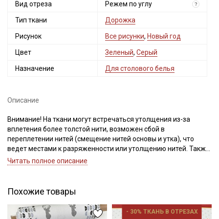
Вид отреза
Режем по углу
?
Тип ткани
Дорожка
Рисунок
Все рисунки
,
Новый год
Цвет
Зеленый
,
Серый
Назначение
Для столового белья
Описание
Внимание! На ткани могут встречаться утолщения из-за
вплетения более толстой нити, возможен сбой в
переплетении нитей (смещение нитей основы и утка), что
ведет местами к разряженности или утолщению нитей. Также
на ткани вдоль кромки, на расстоянии до 3-5см от края, могут
Читать полное описание
встречаться непрокрасы от прилипших нитей, хаотично
встречаются точки непрокраса, возможно легкое смещение
рисунка, при производстве данного типа ткани это неизбежно,
Похожие товары
дефект не вырезаем.
Раппорт 64см. Режем без учета раппорта. Просим учитывать
- 30% ТКАНЬ В ОТРЕЗАХ
это при заказе.