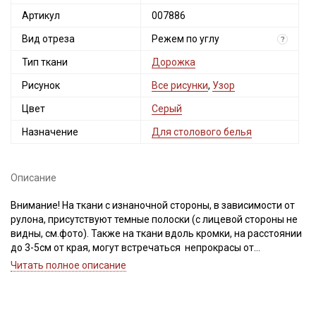
промокоды и скидки до 30% на узкие
Артикул
007886
категории тканей
Вид отреза
Режем по углу
?
Электронная почта
Тип ткани
Дорожка
Рисунок
Все рисунки
,
Узор
Цвет
Серый
Назначение
Для столового белья
Подписаться
Ознакомлен(а) с
Политикой обработки персональных
Описание
данных
и даю
Согласие на обработку персональных
данных
Внимание! На ткани с изнаночной стороны, в зависимости от
Даю
Согласие на получение рекламных и
рулона, присутствуют темные полоски (с лицевой стороны не
информационных рассылок
видны, см.фото). Также на ткани вдоль кромки, на расстоянии
до 3-5см от края, могут встречаться непрокрасы от
прилипших нитей, хаотично встречаются точки непрокраса,
Читать полное описание
возможно легкое смещение рисунка, при производстве
данного типа ткани это неизбежно, дефект не вырезаем.
Просим учитывать это при заказе!