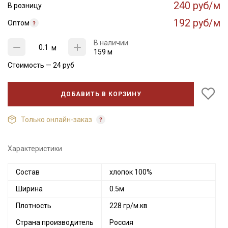
240 руб/м
В розницу
192 руб/м
Оптом
В наличии
м
159 м
Стоимость —
24
руб
ДОБАВИТЬ В КОРЗИНУ
Только онлайн-заказ
Характеристики
Состав
хлопок 100%
Ширина
0.5м
Секретная рассылка от Купава
Плотность
228 гр/м.кв
Мы публикуем здесь дополнительные
Страна производитель
Россия