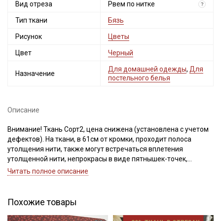
Вид отреза
Рвем по нитке
?
Тип ткани
Бязь
Рисунок
Цветы
Цвет
Черный
Для домашней одежды
,
Для
Назначение
постельного белья
Описание
Внимание! Ткань Сорт2, цена снижена (установлена с учетом
дефектов). На ткани, в 61см от кромки, проходит полоса
утолщения нити, также могут встречаться вплетения
утолщенной нити, непрокрасы в виде пятнышек-точек,
дефекты на кромке и на расстоянии до 5 см края ткани.
Читать полное описание
Просим учитывать это при заказе.
Бязь – это натуральная ткань, полотняного переплетения,
Похожие товары
поверхность ткани ровная, матовая, по фактуре с обеих
сторон одинаковая, не тянется, имеет среднюю сминаемость.