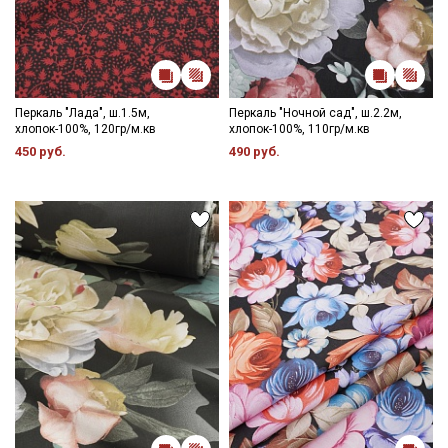
Перкаль "Лада", ш.1.5м,
Перкаль "Ночной сад", ш.2.2м,
хлопок-100%, 120гр/м.кв
хлопок-100%, 110гр/м.кв
450 руб.
490 руб.