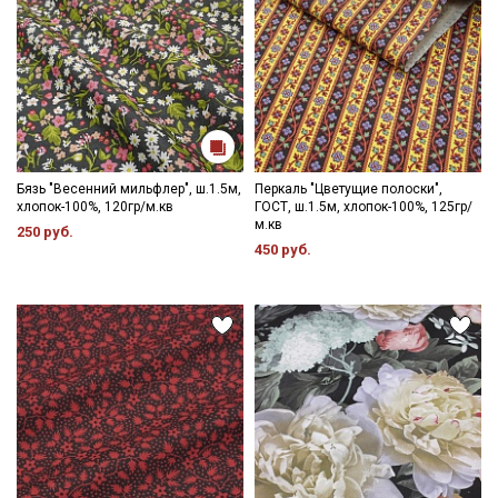
Даю
Согласие на получение рекламных и
информационных рассылок
Бязь "Весенний мильфлер", ш.1.5м,
Перкаль "Цветущие полоски",
хлопок-100%, 120гр/м.кв
ГОСТ, ш.1.5м, хлопок-100%, 125гр/
м.кв
250 руб.
450 руб.