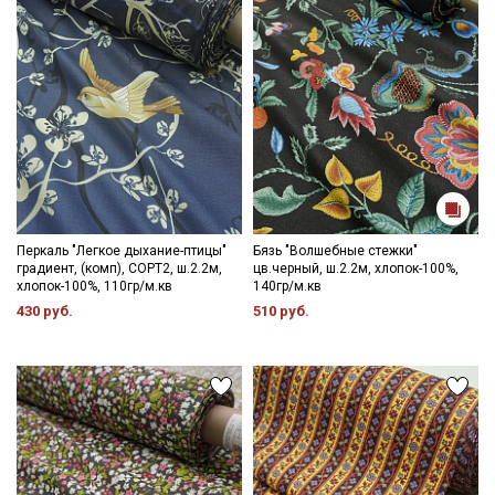
зависимости от партии.
Секретная рассылка от Купава
Мы публикуем здесь дополнительные
промокоды и скидки до 30% на узкие
категории тканей
Перкаль "Легкое дыхание-птицы"
Бязь "Волшебные стежки"
градиент, (комп), СОРТ2, ш.2.2м,
цв.черный, ш.2.2м, хлопок-100%,
Электронная почта
хлопок-100%, 110гр/м.кв
140гр/м.кв
430 руб.
510 руб.
Подписаться
Ознакомлен(а) с
Политикой обработки персональных
данных
и даю
Согласие на обработку персональных
данных