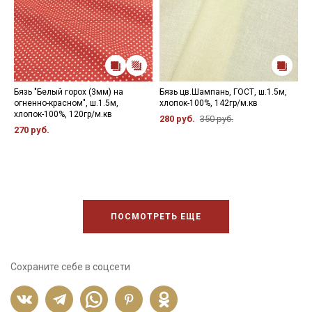
Бязь "Белый горох (3мм) на
Бязь цв.Шампань, ГОСТ, ш.1.5м,
Б
огненно-красном", ш.1.5м,
хлопок-100%, 142гр/м.кв
,
хлопок-100%, 120гр/м.кв
1
280 руб.
350 руб.
270 руб.
4
ПОСМОТРЕТЬ ЕЩЕ
Сохраните себе в соцсети