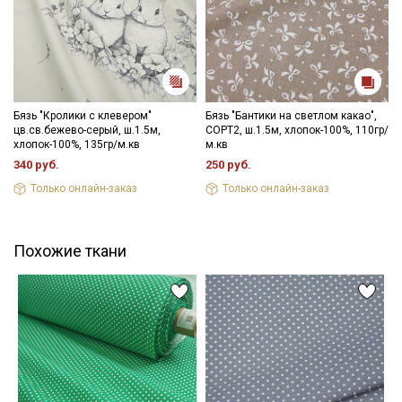
Бязь "Кролики с клевером"
Бязь "Бантики на светлом какао",
цв.св.бежево-серый, ш.1.5м,
СОРТ2, ш.1.5м, хлопок-100%, 110гр/
хлопок-100%, 135гр/м.кв
м.кв
340 руб.
250 руб.
Только онлайн-заказ
Только онлайн-заказ
Похожие ткани