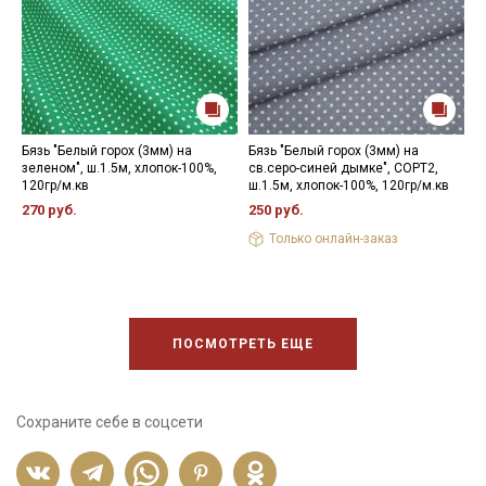
Бязь "Белый горох (3мм) на
Бязь "Белый горох (3мм) на
Б
зеленом", ш.1.5м, хлопок-100%,
св.серо-синей дымке", СОРТ2,
б
120гр/м.кв
ш.1.5м, хлопок-100%, 120гр/м.кв
ш
270 руб.
250 руб.
3
Только онлайн-заказ
ПОСМОТРЕТЬ ЕЩЕ
Сохраните себе в соцсети