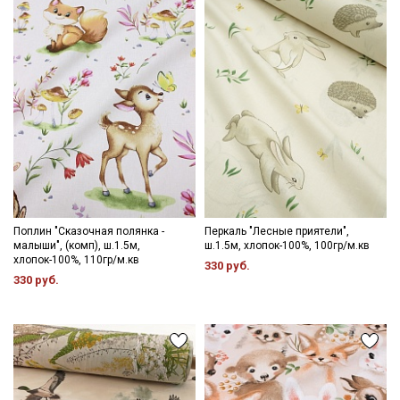
Цветопередача может отличаться от оригинального цвета
ткани в зависимости от настроек вашего монитора и в
Электронная почта
зависимости от партии тон ткани может отличаться.
Подписаться
Ознакомлен(а) с
Политикой обработки персональных
данных
и даю
Согласие на обработку персональных
данных
Даю
Согласие на получение рекламных и
Поплин "Сказочная полянка -
Перкаль "Лесные приятели",
информационных рассылок
малыши", (комп), ш.1.5м,
ш.1.5м, хлопок-100%, 100гр/м.кв
хлопок-100%, 110гр/м.кв
330 руб.
330 руб.