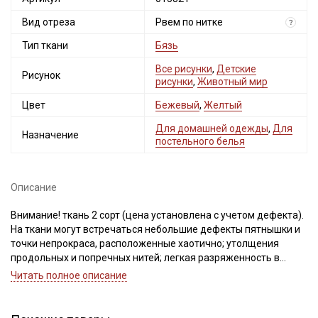
Вид отреза
Рвем по нитке
?
Тип ткани
Бязь
Все рисунки
,
Детские
Рисунок
рисунки
,
Животный мир
Цвет
Бежевый
,
Желтый
Для домашней одежды
,
Для
Назначение
постельного белья
Описание
Внимание! ткань 2 сорт (цена установлена с учетом дефекта).
На ткани могут встречаться небольшие дефекты пятнышки и
точки непрокраса, расположенные хаотично; утолщения
продольных и попречных нитей; легкая разряженность в
плетении из-за неравномерного распределения нитей;
Читать полное описание
короткие вплетения нитей другого цвета, для данной ткани
это считается допустимым и не является браком, так как при
производстве применялось сырье 2 сорта.