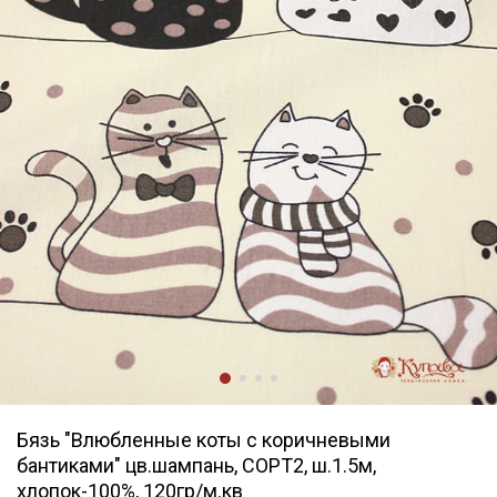
Бязь "Влюбленные коты с коричневыми
бантиками" цв.шампань, СОРТ2, ш.1.5м,
хлопок-100%, 120гр/м.кв