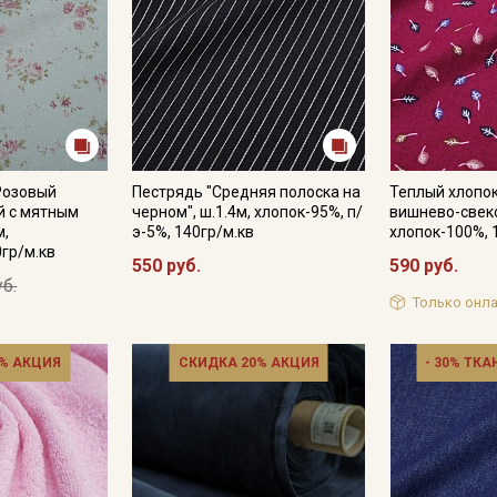
Розовый
Пестрядь "Средняя полоска на
Теплый хлопок
й с мятным
черном", ш.1.4м, хлопок-95%, п/
вишнево-свеко
м,
э-5%, 140гр/м.кв
хлопок-100%, 
0гр/м.кв
550 руб.
590 руб.
уб.
Только онла
% АКЦИЯ
СКИДКА 20% АКЦИЯ
- 30% ТКА