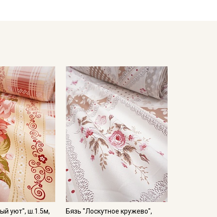
емненном месте, не пересушивать
ета ткани в зависимости от настроек вашего
й уют", ш.1.5м,
Бязь "Лоскутное кружево",