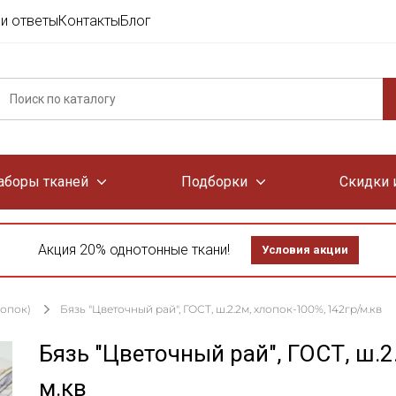
и ответы
Контакты
Блог
аборы тканей
Подборки
Скидки 
Акция 20% однотонные ткани!
Условия акции
лопок)
Бязь "Цветочный рай", ГОСТ, ш.2.2м, хлопок-100%, 142гр/м.кв
Бязь "Цветочный рай", ГОСТ, ш.2
м.кв