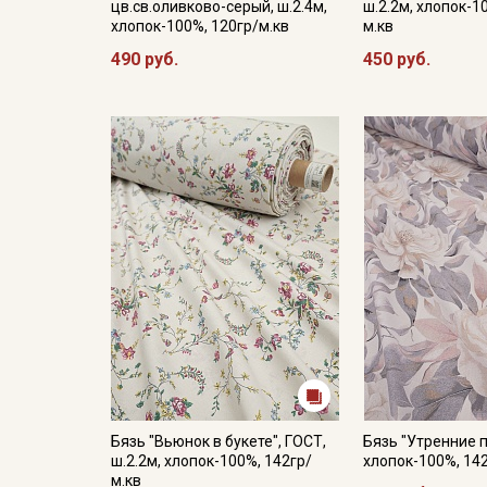
цв.св.оливково-серый, ш.2.4м,
ш.2.2м, хлопок-1
хлопок-100%, 120гр/м.кв
м.кв
490 руб.
450 руб.
Бязь "Вьюнок в букете", ГОСТ,
Бязь "Утренние п
ш.2.2м, хлопок-100%, 142гр/
хлопок-100%, 14
м.кв