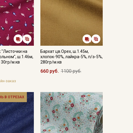
 "Листочки на
Бархат цв.Орех, ш.1.45м,
льном", ш.1.46м,
хлопок-90%, лайкра-5%, п/э-5%,
130гр/м.кв
280гр/м.кв
660 руб.
1100 руб.
йн-заказ
НЬ В ОТРЕЗАХ