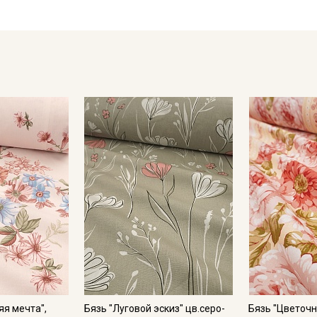
- сушить в подвешенном и расправленном состоянии, в зат
- гладить, используя умеренный режим.
Цветопередача (тон) может отличаться от оригинального цв
монитора и в зависимости от партии.
яя мечта",
Бязь "Луговой эскиз" цв.серо-
Бязь "Цветочны