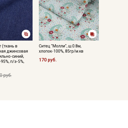
 (ткань в
Ситец "Молли", ш.0.8м,
тная джинсовая
хлопок-100%, 85гр/м.кв
ильно-синий,
170 руб.
-95%, п/э-5%,
0 руб.