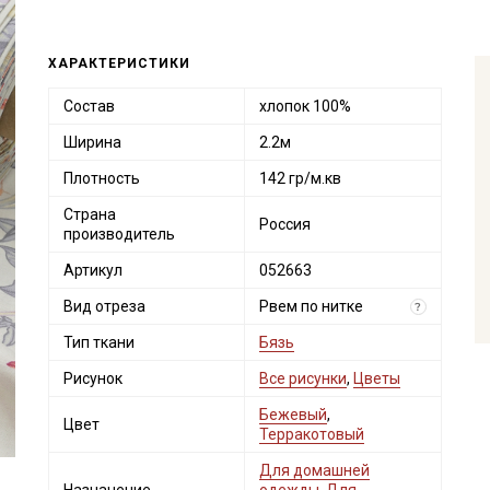
ХАРАКТЕРИСТИКИ
Состав
хлопок 100%
Ширина
2.2м
Плотность
142 гр/м.кв
Страна
Россия
производитель
Артикул
052663
Вид отреза
Рвем по нитке
?
Тип ткани
Бязь
Рисунок
Все рисунки
,
Цветы
Бежевый
,
Цвет
Терракотовый
Для домашней