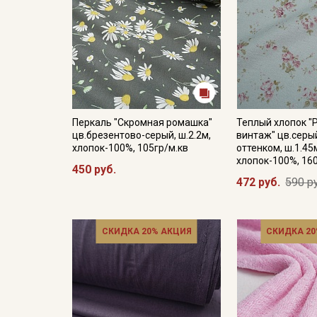
Перкаль "Скромная ромашка"
Теплый хлопок "
цв.брезентово-серый, ш.2.2м,
винтаж" цв.серы
хлопок-100%, 105гр/м.кв
оттенком, ш.1.45
хлопок-100%, 16
450 руб.
472 руб.
590 р
СКИДКА 20% АКЦИЯ
СКИДКА 20