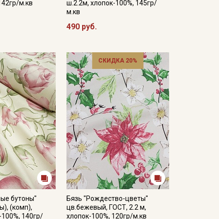
142гр/м.кв
ш.2.2м, хлопок-100%, 145гр/
м.кв
490 руб.
СКИДКА 20%
ные бутоны"
Бязь "Рождество-цветы"
), (комп),
цв.бежевый, ГОСТ, 2.2 м,
-100%, 140гр/
хлопок-100%, 120гр/м.кв