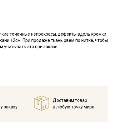
елкие точечные непрокрасы, дефекты вдоль кромки
кани ±2см. При продаже ткань рвем по нитке, чтобы
 учитывать это при заказе.
оверхность ткани ровная, матовая, по фактуре с
аемость.
ельный вид, не вытягивается после стирок, легко
покрывал, легкой одежды для взрослых и детей,
мов, декоративных элементов интерьера (например,
тинга, скрапбукинга, используется в качестве
й
Доставим товар
у заказу
в любую точку мира
мпературе дальнейших стирок, не выше 40C.
ует усиленно тереть изделия, поскольку на