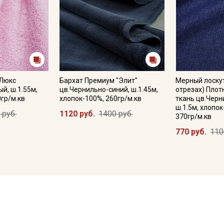
 Люкс
Бархат Премиум "Элит"
Мерный лоскут
й, ш.1.55м,
цв.Чернильно-синий, ш.1.45м,
отрезах) Пло
0гр/м.кв
хлопок-100%, 260гр/м.кв
ткань цв.Черн
ш.1.5м, хлопок
 руб.
1120 руб.
1400 руб.
370гр/м.кв
770 руб.
110