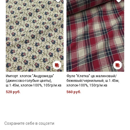
Импорт. хлопок "Андромеда"
Фуле "Клетка" цв.малиновый/
М
(джинсово-голубые цветы),
бежевый/чернильный, ш.1.45м,
б
ш.1.45м, хлопок-100%, 105гр/м.кв
хлопок-100%, 150гр/м.кв
х
520 руб.
560 руб.
9
Сохраните себе в соцсети