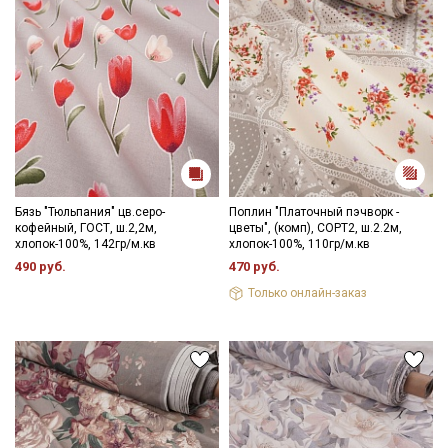
Бязь "Тюльпания" цв.серо-
Поплин "Платочный пэчворк -
кофейный, ГОСТ, ш.2,2м,
цветы", (комп), СОРТ2, ш.2.2м,
хлопок-100%, 142гр/м.кв
хлопок-100%, 110гр/м.кв
490 руб.
470 руб.
Только онлайн-заказ