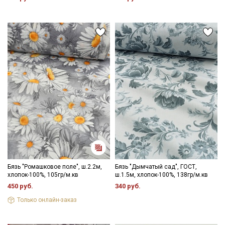
стирке не следует усиленно тереть изделия, поскольку на
материале быстрее образуются катышки
- отбеливатели запрещены для цветных расцветок
- сушить в подвешенном и расправленном состоянии, в
затемненном месте, не пересушивать
- гладить, используя умеренный режим.
Секретная рассылка от Купава
Цветопередача (тон) может отличаться от оригинального
цвета ткани в зависимости от настроек вашего монитора и в
Мы публикуем здесь дополнительные
зависимости от партии.
промокоды и скидки до 30% на узкие
категории тканей
Электронная почта
Бязь "Ромашковое поле", ш.2.2м,
Бязь "Дымчатый сад", ГОСТ,
хлопок-100%, 105гр/м.кв
ш.1.5м, хлопок-100%, 138гр/м.кв
450 руб.
340 руб.
Подписаться
Только онлайн-заказ
Ознакомлен(а) с
Политикой обработки персональных
данных
и даю
Согласие на обработку персональных