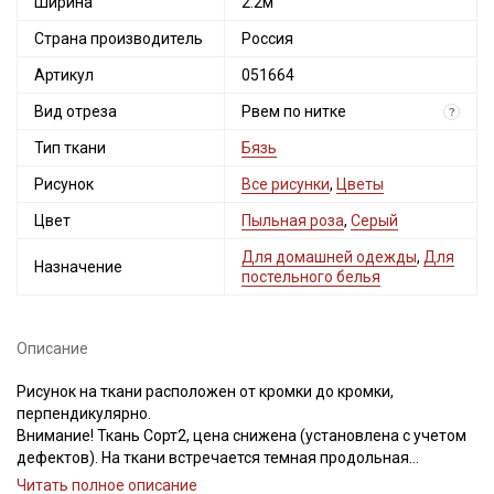
Ширина
2.2м
Страна производитель
Россия
Артикул
051664
Вид отреза
Рвем по нитке
?
Тип ткани
Бязь
Рисунок
Все рисунки
,
Цветы
Цвет
Пыльная роза
,
Серый
Для домашней одежды
,
Для
Назначение
постельного белья
Описание
Рисунок на ткани расположен от кромки до кромки,
перпендикулярно.
Внимание! Ткань Сорт2, цена снижена (установлена с учетом
дефектов). На ткани встречается темная продольная
полоса(см.фото). Также на ткани могут встречаться
Читать полное описание