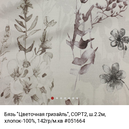
Бязь "Цветочная гризайль", СОРТ2, ш.2.2м,
хлопок-100%, 142гр/м.кв #051664