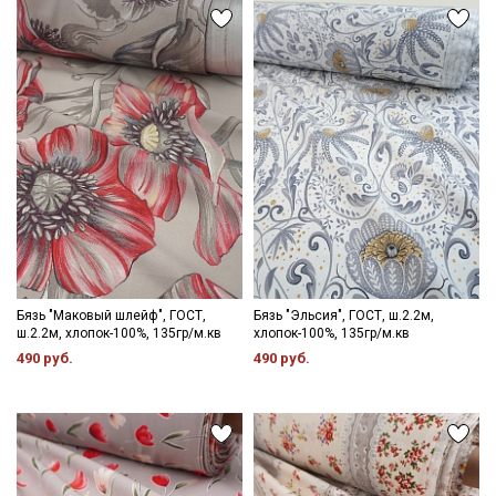
данных
Даю
Согласие на получение рекламных и
информационных рассылок
Бязь "Маковый шлейф", ГОСТ,
Бязь "Эльсия", ГОСТ, ш.2.2м,
ш.2.2м, хлопок-100%, 135гр/м.кв
хлопок-100%, 135гр/м.кв
490 руб.
490 руб.