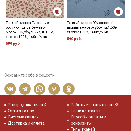
Теплый хлопок "Утренние
Теплый хлопок "Сухоцветы"
С
росинки" цв.св.бежево-
цв.винтажно-голубой, ш.1.50м,
ц
молочный/брусника, ш.1.5м,
хлопок-100%, 160гр/м.кв
ш
хлопок-100%, 160гр/м.кв
590 руб.
1
590 руб.
Сохраните себе в соцсети
Распродажа тканей
Работы из наших тканей
Отзывы о нас
Наши контакты
Система скидок
Способы оплаты и
Доставка и оплата
реквизиты
Типы тканей