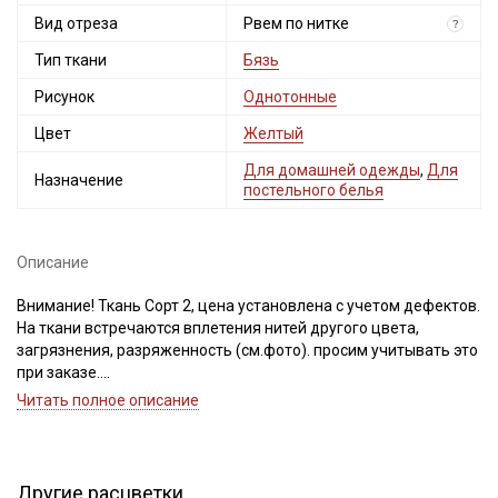
Вид отреза
Рвем по нитке
?
Тип ткани
Бязь
Рисунок
Однотонные
Цвет
Желтый
Для домашней одежды
,
Для
Назначение
постельного белья
Описание
Внимание! Ткань Сорт 2, цена установлена с учетом дефектов.
На ткани встречаются вплетения нитей другого цвета,
загрязнения, разряженность (см.фото). просим учитывать это
при заказе.
Читать полное описание
Бязь – это натуральная ткань, полотняного переплетения,
поверхность ткани ровная, матовая, по фактуре с обеих
сторон одинаковая, не тянется, имеет среднюю сминаемость.
Бязь выдерживает многократные стирки, не теряя
Другие расцветки