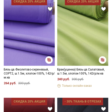
СКИДКА 20% АКЦИЯ
СКИДКА 20% АКЦИЯ
Бязь цв.Фиолетово-сиреневый,
Брак(уценка) Бязь цв.Салатовый,
СОРТ2, ш.1.5м, хлопок-100%, 142гр/
ш.1.5м, хлопок-100%, 142гр/м.кв
м.кв
240 руб.
300 руб.
264 руб.
330 руб.
Только онлайн-заказ
СКИДКА 20% АКЦИЯ
- 30% ТКАНЬ В ОТРЕЗАХ