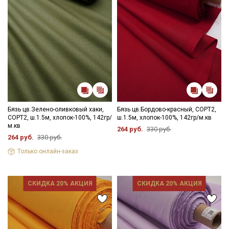
Подписаться
Ознакомлен(а) с
Политикой обработки персональных
данных
и даю
Согласие на обработку персональных
данных
Даю
Согласие на получение рекламных и
информационных рассылок
Бязь цв.Зелено-оливковый хаки,
Бязь цв.Бордово-красный, СОРТ2,
СОРТ2, ш.1.5м, хлопок-100%, 142гр/
ш.1.5м, хлопок-100%, 142гр/м.кв
м.кв
264 руб.
330 руб.
264 руб.
330 руб.
Только онлайн-заказ
СКИДКА 20% АКЦИЯ
СКИДКА 20% АКЦИЯ