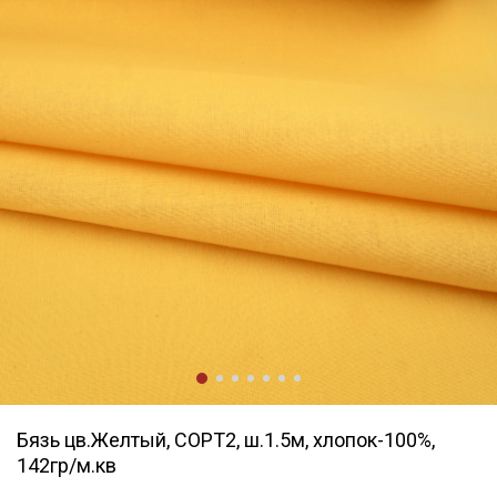
Бязь цв.Желтый, СОРТ2, ш.1.5м, хлопок-100%,
142гр/м.кв