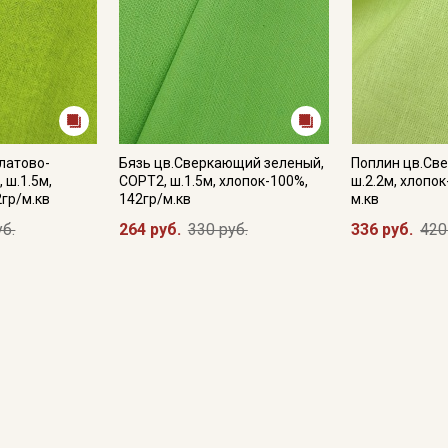
алатово-
Бязь цв.Сверкающий зеленый,
Поплин цв.Све
 ш.1.5м,
СОРТ2, ш.1.5м, хлопок-100%,
ш.2.2м, хлопок
2гр/м.кв
142гр/м.кв
м.кв
уб.
264 руб.
330 руб.
336 руб.
420