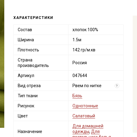
ХАРАКТЕРИСТИКИ
Состав
хлопок 100%
Ширина
1.5м
Плотность
142 гр/м.кв
Страна
Россия
производитель
Артикул
047644
Вид отреза
Рвем по нитке
?
Тип ткани
Бязь
Рисунок
Однотонные
Цвет
Салатовый
Для домашней
Назначение
одежды
,
Для