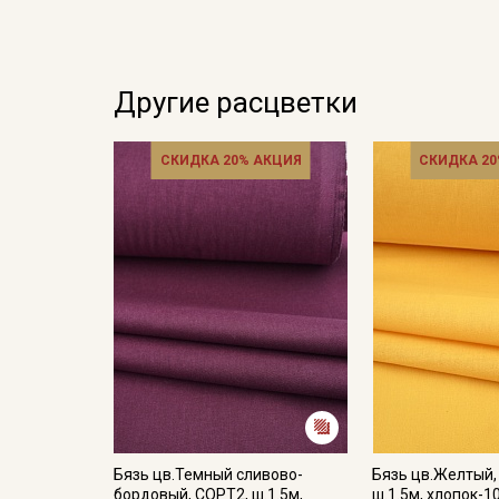
Другие расцветки
СКИДКА 20% АКЦИЯ
СКИДКА 20
Бязь цв.Темный сливово-
Бязь цв.Желтый,
бордовый, СОРТ2, ш.1.5м,
ш.1.5м, хлопок-1