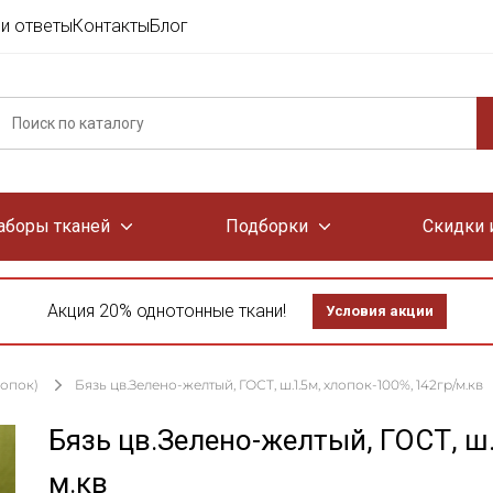
и ответы
Контакты
Блог
аборы тканей
Подборки
Скидки 
Акция 20% однотонные ткани!
Условия акции
лопок)
Бязь цв.Зелено-желтый, ГОСТ, ш.1.5м, хлопок-100%, 142гр/м.кв
Бязь цв.Зелено-желтый, ГОСТ, ш.
м.кв