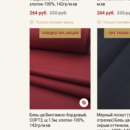
хлопок-100%, 142гр/м.кв
м.кв
264 руб.
330 руб.
264 руб.
330 р
Только онлайн-заказ
Только онлайн
СКИДКА 20% АКЦИЯ
- 30% ТКАНЬ
Бязь цв.Винтажно-бордовый,
Мерный лоскут (
СОРТ2, ш.1.5м, хлопок-100%,
отрезах) Бязь цв
142гр/м.кв
серым оттенком, 