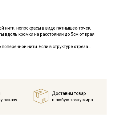
ой нити, непрокрасы в виде пятнышек-точек,
ы вдоль кромки на расстоянии до 5см от края
 поперечной нити. Если в структуре отреза
, то исправление выполняют пропариванием. В
куратно подтягивая по диагонали. Важно,
приведет к искажению края детали изделия после
оверхность ткани ровная, матовая, по фактуре с
аемость.
й
Доставим товар
ельный вид, не вытягивается после стирок, легко
у заказу
в любую точку мира
покрывал, легкой одежды для взрослых и детей,
мов, декоративных элементов интерьера (например,
тинга, скрапбукинга, используется в качестве
мпературе дальнейших стирок, не выше 40C.