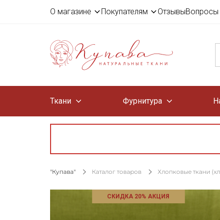
О магазине
Покупателям
Отзывы
Вопросы 
Ткани
Фурнитура
Н
"Купава"
Каталог товаров
Хлопковые ткани (х
СКИДКА 20% АКЦИЯ