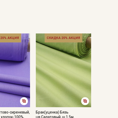
 20% АКЦИЯ
СКИДКА 20% АКЦИЯ
етово-сиреневый,
Брак(уценка) Бязь
, хлопок-100%,
цв.Салатовый, ш.1.5м,