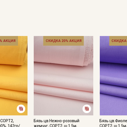
% АКЦИЯ
СКИДКА 20% АКЦИЯ
СКИДКА
Секретная рассылка от
Купава
Мы публикуем здесь дополнительные
промокоды и скидки до 30% на узкие
категории тканей
Электронная почта
 СОРТ2,
Бязь цв.Нежно-розовый
Бязь цв.Фиол
00%, 142гр/
жемчуг, СОРТ2, ш.1.5м,
СОРТ2, ш.1.5м