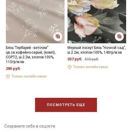
Бязь "Гербарий - веточки"
Мерный лоскут Бязь "Ночной сад",
Б
цв.св.кофейно-серый, (комп),
ш.2.2м, хлопок-100%, 140гр/м.кв
ц
СОРТ2, ш.2.2м, хлопок-100%,
1
357 руб.
510 руб.
115гр/м.кв
2
Только онлайн-заказ
280 руб.
Только онлайн-заказ
ПОСМОТРЕТЬ ЕЩЕ
Сохраните себе в соцсети