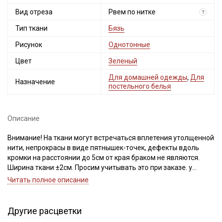
Вид отреза
Рвем по нитке
?
Тип ткани
Бязь
Рисунок
Однотонные
Цвет
Зеленый
Для домашней одежды
,
Для
Назначение
постельного белья
Описание
Внимание! На ткани могут встречаться вплетения утолщенной
нити, непрокрасы в виде пятнышек-точек, дефекты вдоль
кромки на расстоянии до 5см от края браком не являются.
Ширина ткани ±2см. Просим учитывать это при заказе. у
Читать полное описание
Бязь – это натуральная ткань, полотняного переплетения,
поверхность ткани ровная, матовая, по фактуре с обеих
сторон одинаковая, не тянется, имеет среднюю сминаемость.
Другие расцветки
Бязь выдерживает многократные стирки, не теряя