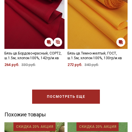
категории тканей
Электронная почта
Подписаться
Бязь цв.Бордово-красный, СОРТ2,
Бязь цв.Темно-желтый, ГОСТ,
ш.1.5м, хлопок-100%, 142гр/м.кв
ш.1.5м, хлопок-100%, 130гр/м.кв
Ознакомлен(а) с
Политикой обработки персональных
264 руб.
330 руб.
272 руб.
340 руб.
данных
и даю
Согласие на обработку персональных
данных
Даю
Согласие на получение рекламных и
информационных рассылок
ПОСМОТРЕТЬ ЕЩЕ
Похожие товары
СКИДКА 20% АКЦИЯ
СКИДКА 20% АКЦИЯ