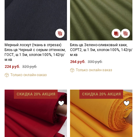
Мерный лоскут (ткань в отрезах)
Бязь цв.Зелено-оливковый хаки,
Бязь цв.Черный с серым оттенком,
СОРТ2, ш.1.5м, хлопок-100%, 142гр/
ГОСТ, ш.1.5м, хлопок-100%, 142гр/
м.кв
м.кв
264 руб.
330 руб.
224 руб.
320 руб.
Только онлайн-заказ
Только онлайн-заказ
Секретная рассылка от Купава
СКИДКА 20% АКЦИЯ
СКИДКА 20% АКЦИЯ
Мы публикуем здесь дополнительные
промокоды и скидки до 30% на узкие
категории тканей
Электронная почта