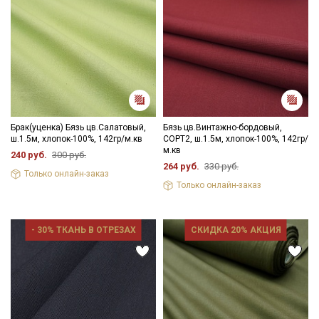
Брак(уценка) Бязь цв.Салатовый,
Бязь цв.Винтажно-бордовый,
ш.1.5м, хлопок-100%, 142гр/м.кв
СОРТ2, ш.1.5м, хлопок-100%, 142гр/
м.кв
240 руб.
300 руб.
264 руб.
330 руб.
Только онлайн-заказ
Только онлайн-заказ
- 30% ТКАНЬ В ОТРЕЗАХ
СКИДКА 20% АКЦИЯ