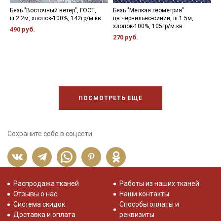
Бязь "Восточный ветер", ГОСТ,
Бязь "Мелкая геометрия"
Б
ш.2.2м, хлопок-100%, 142гр/м.кв
цв.чернильно-синий, ш.1.5м,
с
хлопок-100%, 105гр/м.кв
х
490 руб.
270 руб.
2
ПОСМОТРЕТЬ ЕЩЕ
Сохраните себе в соцсети
Распродажа тканей
Работы из наших тканей
Отзывы о нас
Наши контакты
Система скидок
Способы оплаты и
Доставка и оплата
реквизиты