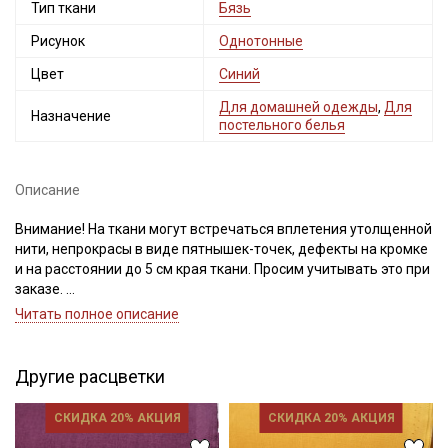
Тип ткани
Бязь
Рисунок
Однотонные
Цвет
Синий
Для домашней одежды
,
Для
Назначение
постельного белья
Описание
Внимание! На ткани могут встречаться вплетения утолщенной
нити, непрокрасы в виде пятнышек-точек, дефекты на кромке
и на расстоянии до 5 см края ткани. Просим учитывать это при
заказе.
Читать полное описание
Бязь – это натуральная ткань, полотняного переплетения,
поверхность ткани ровная, матовая, по фактуре с обеих
сторон одинаковая, не тянется, имеет среднюю сминаемость.
Другие расцветки
Бязь выдерживает многократные стирки, не теряя
привлекательный вид, не вытягивается после стирок, легко
СКИДКА 20% АКЦИЯ
СКИДКА 20% АКЦИЯ
гладится, удобна в пошиве (не скользит, не осыпается).