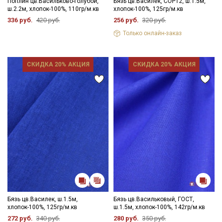
Поплин цв.Васильково-голубой,
Бязь цв.Василек, СОРТ2, ш.1.5м,
ш.2.2м, хлопок-100%, 110гр/м.кв
хлопок-100%, 125гр/м.кв
336 руб.
420 руб.
256 руб.
320 руб.
Только онлайн-заказ
СКИДКА 20% АКЦИЯ
СКИДКА 20% АКЦИЯ
Бязь цв.Василек, ш.1.5м,
Бязь цв.Васильковый, ГОСТ,
хлопок-100%, 125гр/м.кв
ш.1.5м, хлопок-100%, 142гр/м.кв
272 руб.
340 руб.
280 руб.
350 руб.