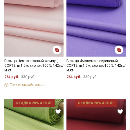
Бязь цв.Нежно-розовый жемчуг,
Бязь цв.Фиолетово-сиреневый,
СОРТ2, ш.1.5м, хлопок-100%, 142гр/
СОРТ2, ш.1.5м, хлопок-100%, 142гр/
м.кв
м.кв
264 руб.
330 руб.
264 руб.
330 руб.
Только онлайн-заказ
СКИДКА 20% АКЦИЯ
СКИДКА 20% АКЦИЯ