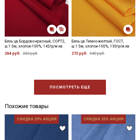
Подписаться
Ознакомлен(а) с
Политикой обработки персональных
Бязь цв.Бордово-красный, СОРТ2,
Бязь цв.Темно-желтый, ГОСТ,
данных
и даю
Согласие на обработку персональных
ш.1.5м, хлопок-100%, 142гр/м.кв
ш.1.5м, хлопок-100%, 130гр/м.кв
данных
264 руб.
330 руб.
272 руб.
340 руб.
Даю
Согласие на получение рекламных и
информационных рассылок
ПОСМОТРЕТЬ ЕЩЕ
Похожие товары
СКИДКА 20% АКЦИЯ
СКИДКА 20% АКЦИЯ