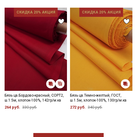
категории тканей
СКИДКА 20% АКЦИЯ
СКИДКА 20% АКЦИЯ
Электронная почта
Подписаться
Ознакомлен(а) с
Политикой обработки персональных
данных
и даю
Согласие на обработку персональных
данных
Даю
Согласие на получение рекламных и
информационных рассылок
Бязь цв.Бордово-красный, СОРТ2,
Бязь цв.Темно-желтый, ГОСТ,
ш.1.5м, хлопок-100%, 142гр/м.кв
ш.1.5м, хлопок-100%, 130гр/м.кв
264 руб.
330 руб.
272 руб.
340 руб.