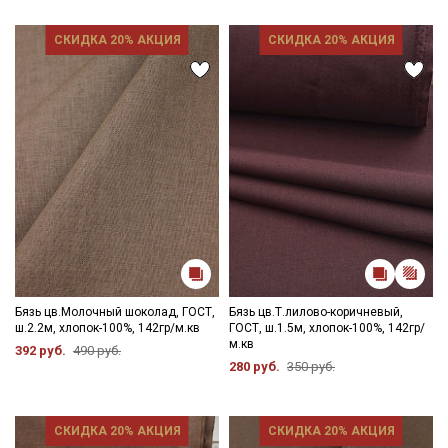
СКИДКА 20% АКЦИЯ
СКИДКА 20% АКЦИЯ
Бязь цв.Молочный шоколад, ГОСТ,
Бязь цв.Т.лилово-коричневый,
ш.2.2м, хлопок-100%, 142гр/м.кв
ГОСТ, ш.1.5м, хлопок-100%, 142гр/
м.кв
392 руб.
490 руб.
280 руб.
350 руб.
СКИДКА 20% АКЦИЯ
СКИДКА 20% АКЦИЯ