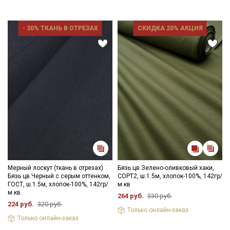
- 30% ТКАНЬ В ОТРЕЗАХ
СКИДКА 20% АКЦИЯ
Мерный лоскут (ткань в отрезах)
Бязь цв.Зелено-оливковый хаки,
Бязь цв.Черный с серым оттенком,
СОРТ2, ш.1.5м, хлопок-100%, 142гр/
ГОСТ, ш.1.5м, хлопок-100%, 142гр/
м.кв
Секретная рассылка от Купава
м.кв
264 руб.
330 руб.
224 руб.
320 руб.
Только онлайн-заказ
Мы публикуем здесь дополнительные
Только онлайн-заказ
промокоды и скидки до 30% на узкие