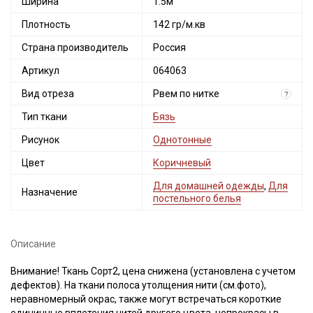
Ширина
1.5м
Плотность
142 гр/м.кв
Страна производитель
Россия
Артикул
064063
Вид отреза
Рвем по нитке
?
Тип ткани
Бязь
Рисунок
Однотонные
Цвет
Коричневый
Для домашней одежды
,
Для
Назначение
постельного белья
Описание
Внимание! Ткань Сорт2, цена снижена (установлена с учетом
дефектов). На ткани полоса утолщения нити (см.фото),
неравномерный окрас, также могут встречаться короткие