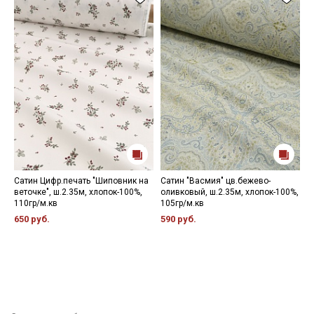
Сатин Цифр.печать "Шиповник на
Сатин "Васмия" цв.бежево-
П
веточке", ш.2.35м, хлопок-100%,
оливковый, ш.2.35м, хлопок-100%,
ш
110гр/м.кв
105гр/м.кв
2
650 руб.
590 руб.