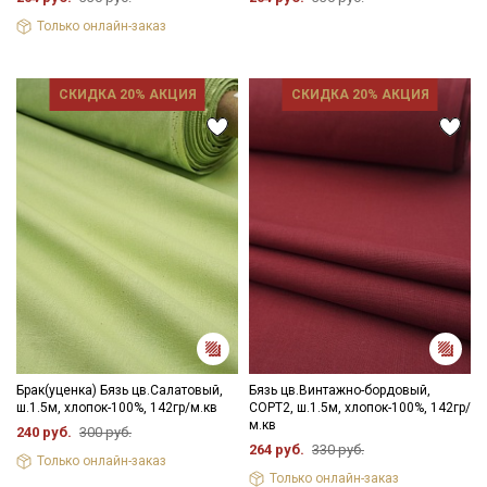
Только онлайн-заказ
СКИДКА 20% АКЦИЯ
СКИДКА 20% АКЦИЯ
Брак(уценка) Бязь цв.Салатовый,
Бязь цв.Винтажно-бордовый,
ш.1.5м, хлопок-100%, 142гр/м.кв
СОРТ2, ш.1.5м, хлопок-100%, 142гр/
м.кв
240 руб.
300 руб.
264 руб.
330 руб.
Только онлайн-заказ
Только онлайн-заказ