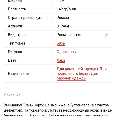
Ширина
1.5м
Плотность
142 гр/м.кв
Страна производитель
Россия
Артикул
017464
Вид отреза
Рвем по нитке
?
Тип ткани
Бязь
Рисунок
Однотонные
Цвет
Хаки
Для домашней одежды
,
Для
Назначение
постельного белья
,
Для
рабочей одежды
Описание
Внимание! Ткань Сорт2, цена снижена (установлена с учетом
дефектов). На ткани присутствует неоднородный окрас в виде
белесых полос (см.фото). Также на ткани могут встречаться