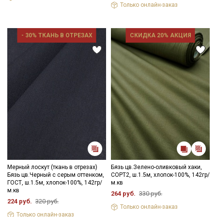
Только онлайн-заказ
категории тканей
Электронная почта
- 30% ТКАНЬ В ОТРЕЗАХ
СКИДКА 20% АКЦИЯ
Подписаться
Ознакомлен(а) с
Политикой обработки персональных
данных
и даю
Согласие на обработку персональных
данных
Даю
Согласие на получение рекламных и
информационных рассылок
Мерный лоскут (ткань в отрезах)
Бязь цв.Зелено-оливковый хаки,
Бязь цв.Черный с серым оттенком,
СОРТ2, ш.1.5м, хлопок-100%, 142гр/
ГОСТ, ш.1.5м, хлопок-100%, 142гр/
м.кв
м.кв
264 руб.
330 руб.
224 руб.
320 руб.
Только онлайн-заказ
Только онлайн-заказ