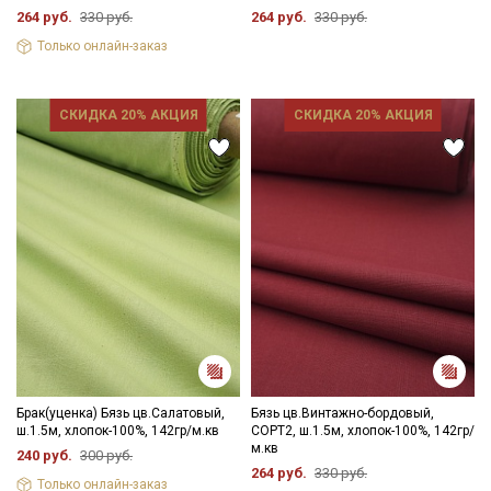
264 руб.
330 руб.
264 руб.
330 руб.
Только онлайн-заказ
СКИДКА 20% АКЦИЯ
СКИДКА 20% АКЦИЯ
Брак(уценка) Бязь цв.Салатовый,
Бязь цв.Винтажно-бордовый,
Секретная рассылка от Купава
ш.1.5м, хлопок-100%, 142гр/м.кв
СОРТ2, ш.1.5м, хлопок-100%, 142гр/
м.кв
240 руб.
300 руб.
Мы публикуем здесь дополнительные
264 руб.
330 руб.
промокоды и скидки до 30% на узкие
Только онлайн-заказ