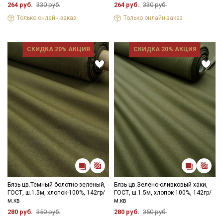
264 руб.
330 руб.
264 руб.
330 руб.
Только онлайн-заказ
Только онлайн-заказ
СКИДКА 20% АКЦИЯ
СКИДКА 20% АКЦИЯ
Бязь цв.Темный болотно-зеленый,
Бязь цв.Зелено-оливковый хаки,
ГОСТ, ш.1.5м, хлопок-100%, 142гр/
ГОСТ, ш.1.5м, хлопок-100%, 142гр/
м.кв
м.кв
280 руб.
350 руб.
280 руб.
350 руб.