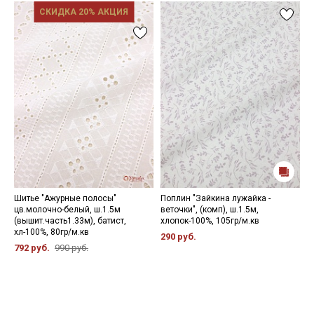
СКИДКА 20% АКЦИЯ
Шитье "Ажурные полосы"
Поплин "Зайкина лужайка -
В
цв.молочно-белый, ш.1.5м
веточки", (комп), ш.1.5м,
"
(вышит.часть1.33м), батист,
хлопок-100%, 105гр/м.кв
т
хл-100%, 80гр/м.кв
1
290 руб.
792 руб.
990 руб.
2