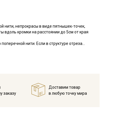
ой нити, непрокрасы в виде пятнышек-точек,
ы вдоль кромки на расстоянии до 5см от края
 поперечной нити. Если в структуре отреза
, то исправление выполняют пропариванием. В
куратно подтягивая по диагонали. Важно,
приведет к искажению края детали изделия после
оверхность ткани ровная, матовая, по фактуре с
аемость.
й
Доставим товар
ельный вид, не вытягивается после стирок, легко
у заказу
в любую точку мира
покрывал, легкой одежды для взрослых и детей,
мов, декоративных элементов интерьера (например,
тинга, скрапбукинга, используется в качестве
мпературе дальнейших стирок, не выше 40C.