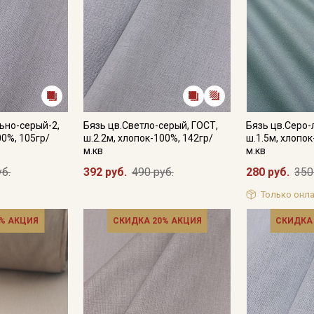
ьно-серый-2,
Бязь цв.Светло-серый, ГОСТ,
Бязь цв.Серо-
00%, 105гр/
ш.2.2м, хлопок-100%, 142гр/
ш.1.5м, хлопок
м.кв
м.кв
уб.
392 руб.
490 руб.
280 руб.
350
Только онла
% АКЦИЯ
СКИДКА 20% АКЦИЯ
СКИДКА