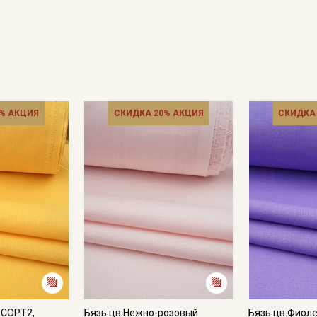
% АКЦИЯ
СКИДКА 20% АКЦИЯ
СКИДКА
Секретная рассылка от
Купава
Мы публикуем здесь дополнительные
промокоды и скидки до 30% на узкие
категории тканей
Электронная почта
 СОРТ2,
Бязь цв.Нежно-розовый
Бязь цв.Фиол