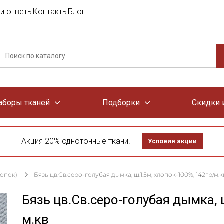
и ответы
Контакты
Блог
аборы тканей
Подборки
Скидки 
Акция 20% однотонные ткани!
Условия акции
лопок)
Бязь цв.Св.серо-голубая дымка, ш.1.5м, хлопок-100%, 142гр/м.к
Бязь цв.Св.серо-голубая дымка, 
м.кв