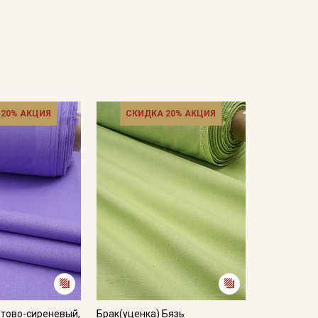
 20% АКЦИЯ
СКИДКА 20% АКЦИЯ
етово-сиреневый,
Брак(уценка) Бязь