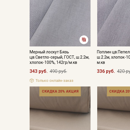
Мерный лоскут Бязь
Поплин цв.Пепел
цв.Светло-серый, ГОСТ, ш.2.2м,
ш.2.2м, хлопок-1
хлопок-100%, 142гр/м.кв
м.кв
343 руб.
490 руб.
336 руб.
420 р
Только онлайн-заказ
СКИДКА 20% АКЦИЯ
СКИДКА 20