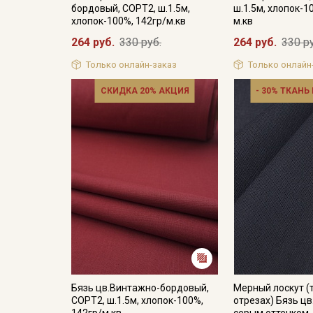
бордовый, СОРТ2, ш.1.5м,
ш.1.5м, хлопок-1
хлопок-100%, 142гр/м.кв
м.кв
264 руб.
330 руб.
264 руб.
330 р
Только онлайн-заказ
Только онлайн
СКИДКА 20% АКЦИЯ
- 30% ТКАНЬ
Бязь цв.Винтажно-бордовый,
Мерный лоскут (
СОРТ2, ш.1.5м, хлопок-100%,
отрезах) Бязь цв
142гр/м.кв
серым оттенком, 