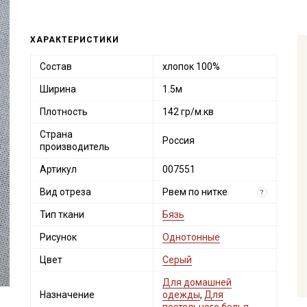
ХАРАКТЕРИСТИКИ
Состав
хлопок 100%
Ширина
1.5м
Плотность
142 гр/м.кв
Страна
Россия
производитель
Артикул
007551
Вид отреза
Рвем по нитке
?
Тип ткани
Бязь
Рисунок
Однотонные
Цвет
Серый
Для домашней
Назначение
одежды
,
Для