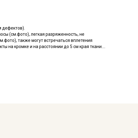
м дефектов).
сы (см.фото), легкая разряженность, не
м.фото), также могут встречаться вплетения
ы на кромке и на расстоянии до 5 см края ткани.
оверхность ткани ровная, матовая, по фактуре с
аемость.
ельный вид, не вытягивается после стирок, легко
покрывал, легкой одежды для взрослых и детей,
мов, декоративных элементов интерьера (например,
тинга, скрапбукинга, используется в качестве
мпературе дальнейших стирок, не выше 40C.
ует усиленно тереть изделия, поскольку на