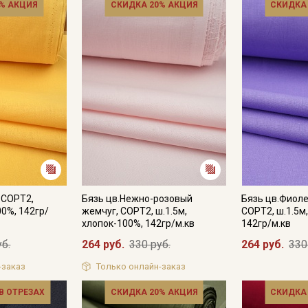
% АКЦИЯ
СКИДКА 20% АКЦИЯ
СКИДКА
Секретная рассылка от
Купава
 СОРТ2,
Бязь цв.Нежно-розовый
Бязь цв.Фиол
00%, 142гр/
жемчуг, СОРТ2, ш.1.5м,
СОРТ2, ш.1.5м
Мы публикуем здесь дополнительные
хлопок-100%, 142гр/м.кв
142гр/м.кв
промокоды и скидки до 30% на узкие
уб.
264 руб.
330 руб.
264 руб.
330
категории тканей
-заказ
Только онлайн-заказ
Электронная почта
 В ОТРЕЗАХ
СКИДКА 20% АКЦИЯ
СКИДКА