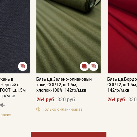
Подписаться
Ознакомлен(а) с
Политикой обработки персональных
данных
и даю
Согласие на обработку персональных
данных
Даю
Согласие на получение рекламных и
информационных рассылок
ткань в
Бязь цв.Зелено-оливковый
Бязь цв.Бордо
.Черный с
хаки, СОРТ2, ш.1.5м,
СОРТ2, ш.1.5м
ГОСТ, ш.1.5м,
хлопок-100%, 142гр/м.кв
142гр/м.кв
2гр/м.кв
264 руб.
330 руб.
264 руб.
330
уб.
Только онлайн-заказ
-заказ