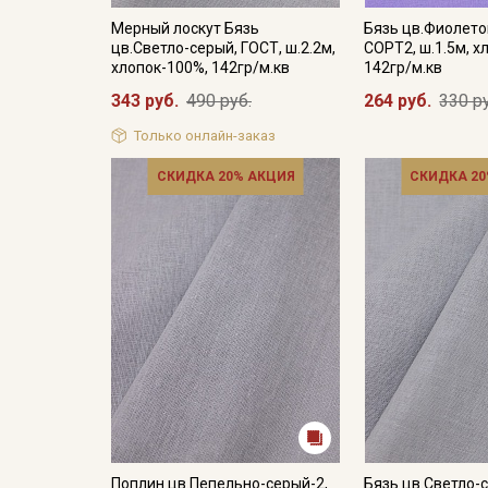
Мерный лоскут Бязь
Бязь цв.Фиолето
цв.Светло-серый, ГОСТ, ш.2.2м,
СОРТ2, ш.1.5м, х
хлопок-100%, 142гр/м.кв
142гр/м.кв
343 руб.
490 руб.
264 руб.
330 р
Только онлайн-заказ
СКИДКА 20% АКЦИЯ
СКИДКА 20
Поплин цв.Пепельно-серый-2,
Бязь цв.Светло-