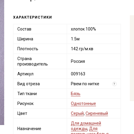
ХАРАКТЕРИСТИКИ
Состав
хлопок 100%
Ширина
1.5м
Плотность
142 гр/м.кв
Страна
Россия
производитель
Артикул
009163
Вид отреза
Рвем по нитке
?
Тип ткани
Бязь
Рисунок
Однотонные
Цвет
Серый
,
Сиреневый
Для домашней
Назначение
одежды
,
Для