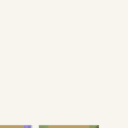
емненном месте, не пересушивать
ета ткани в зависимости от настроек вашего