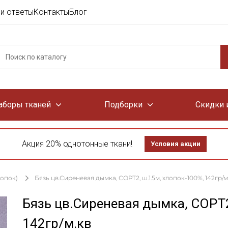
и ответы
Контакты
Блог
аборы тканей
Подборки
Скидки 
Акция 20% однотонные ткани!
Условия акции
лопок)
Бязь цв.Сиреневая дымка, СОРТ2, ш.1.5м, хлопок-100%, 142гр/м
Бязь цв.Сиреневая дымка, СОРТ2
142гр/м.кв