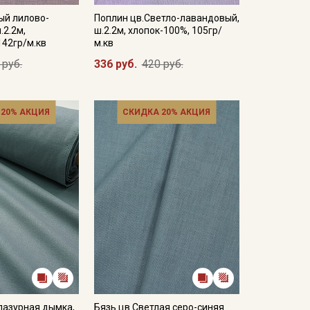
ый лилово-
Поплин цв.Светло-лавандовый,
.2.2м,
ш.2.2м, хлопок-100%, 105гр/
142гр/м.кв
м.кв
 руб.
336 руб.
420 руб.
 20% АКЦИЯ
СКИДКА 20% АКЦИЯ
лазурная дымка,
Бязь цв.Светлая серо-синяя