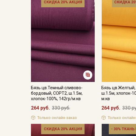
СКИДКА 20% АКЦИЯ
СКИДКА 20
Бязь цв.Темный сливово-
Бязь цв.Желтый,
бордовый, СОРТ2, ш.1.5м,
ш.1.5м, хлопок-1
хлопок-100%, 142гр/м.кв
м.кв
264 руб.
330 руб.
264 руб.
330 р
Только онлайн-заказ
Только онлайн
СКИДКА 20% АКЦИЯ
- 30% ТКАНЬ