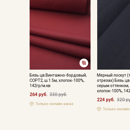
Бязь цв.Винтажно-бордовый,
Мерный лоскут (
СОРТ2, ш.1.5м, хлопок-100%,
отрезах) Бязь цв
142гр/м.кв
серым оттенком, 
хлопок-100%, 14
264 руб.
330 руб.
224 руб.
320 р
Только онлайн-заказ
Только онлайн