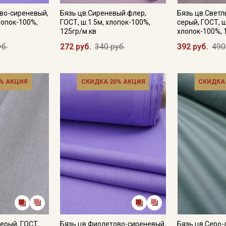
во-сиреневый,
Бязь цв.Сиреневый флер,
Бязь цв.Светл
лопок-100%,
ГОСТ, ш.1.5м, хлопок-100%,
серый, ГОСТ, ш
125гр/м.кв
хлопок-100%, 
уб.
272 руб.
340 руб.
392 руб.
490
% АКЦИЯ
СКИДКА 20% АКЦИЯ
СКИДКА
серый, ГОСТ,
Бязь цв.Фиолетово-сиреневый,
Бязь цв.Серо-