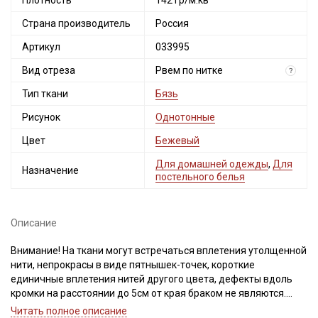
Плотность
142 гр/м.кв
Страна производитель
Россия
Артикул
033995
Вид отреза
Рвем по нитке
?
Тип ткани
Бязь
Рисунок
Однотонные
Цвет
Бежевый
Для домашней одежды
,
Для
Назначение
постельного белья
Описание
Внимание! На ткани могут встречаться вплетения утолщенной
нити, непрокрасы в виде пятнышек-точек, короткие
единичные вплетения нитей другого цвета, дефекты вдоль
кромки на расстоянии до 5см от края браком не являются.
Ширина ткани ±2см.
Читать полное описание