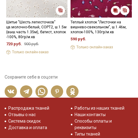
Шитье "Шесть лепесточков"
Теплый хлопок "Листочки на
П
цв.молочно-белый, СОРТ2, ш.1.5м
вишнево-свекольном", ш.1.46м,
б
(выш.часть 1.35м), батист, хлопок
хлопок-100%, 130гр/м.кв
х
-100%, 80гр/м.кв
590 руб.
3
720 руб.
900 руб.
Только онлайн-заказ
Только онлайн-заказ
Сохраните себе в соцсети
Распродажа тканей
Работы из наших тканей
Отзывы о нас
Наши контакты
Система скидок
Способы оплаты и
Доставка и оплата
реквизиты
Типы тканей