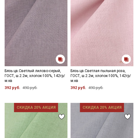
Секретная рассылка от Купава
Мы публикуем здесь дополнительные
промокоды и скидки до 30% на узкие
категории тканей
Электронная почта
Бязь цв.Светлый лилово-серый,
Бязь цв.Светлая пыльная роза,
ГОСТ, ш.2.2м, хлопок-100%, 142гр/
ГОСТ, ш.2.2м, хлопок-100%, 142гр/
м.кв
м.кв
392 руб.
490 руб.
392 руб.
490 руб.
Подписаться
Ознакомлен(а) с
Политикой обработки персональных
СКИДКА 20% АКЦИЯ
СКИДКА 20% АКЦИЯ
данных
и даю
Согласие на обработку персональных
данных
Даю
Согласие на получение рекламных и
информационных рассылок