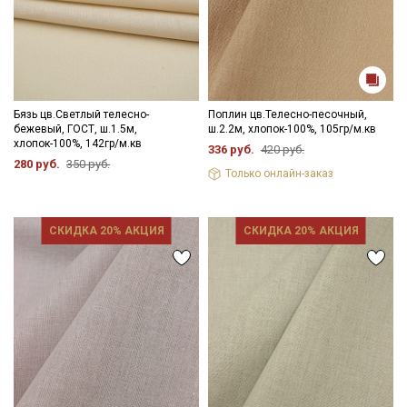
Бязь цв.Светлый телесно-
Поплин цв.Телесно-песочный,
бежевый, ГОСТ, ш.1.5м,
ш.2.2м, хлопок-100%, 105гр/м.кв
хлопок-100%, 142гр/м.кв
336 руб.
420 руб.
280 руб.
350 руб.
Только онлайн-заказ
СКИДКА 20% АКЦИЯ
СКИДКА 20% АКЦИЯ