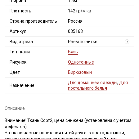
Ширина
1.5м
Плотность
142 гр/м.кв
Страна производитель
Россия
Артикул
035163
Вид отреза
Рвем по нитке
?
Тип ткани
Бязь
Рисунок
Однотонные
Цвет
Бирюзовый
Для домашней одежды
,
Для
Назначение
постельного белья
Описание
Внимание! Ткань Сорт2, цена снижена (установлена с учетом
дефектов).
На ткани частые вплетения нитей другого цвета, катышки,