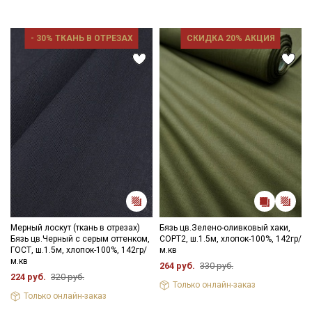
Ознакомлен(а) с
Политикой обработки персональных
данных
и даю
Согласие на обработку персональных
данных
- 30% ТКАНЬ В ОТРЕЗАХ
СКИДКА 20% АКЦИЯ
Даю
Согласие на получение рекламных и
информационных рассылок
Мерный лоскут (ткань в отрезах)
Бязь цв.Зелено-оливковый хаки,
Бязь цв.Черный с серым оттенком,
СОРТ2, ш.1.5м, хлопок-100%, 142гр/
ГОСТ, ш.1.5м, хлопок-100%, 142гр/
м.кв
м.кв
264 руб.
330 руб.
224 руб.
320 руб.
Только онлайн-заказ
Только онлайн-заказ