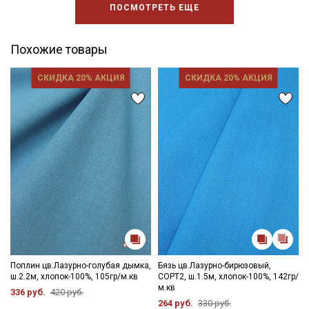
ПОСМОТРЕТЬ ЕЩЕ
Похожие товары
СКИДКА 20% АКЦИЯ
СКИДКА 20% АКЦИЯ
Поплин цв.Лазурно-голубая дымка,
Бязь цв.Лазурно-бирюзовый,
ш.2.2м, хлопок-100%, 105гр/м.кв
СОРТ2, ш.1.5м, хлопок-100%, 142гр/
м.кв
336 руб.
420 руб.
264 руб.
330 руб.