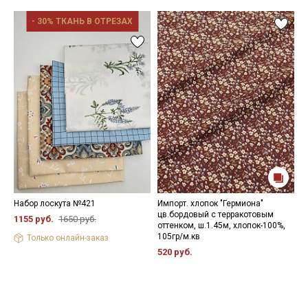
- 30% ТКАНЬ В ОТРЕЗАХ
Набор лоскута №421
Импорт. хлопок "Гермиона"
И
цв.бордовый с терракотовым
ц
1155 руб.
1650 руб.
оттенком, ш.1.45м, хлопок-100%,
х
105гр/м.кв
Только онлайн-заказ
4
520 руб.