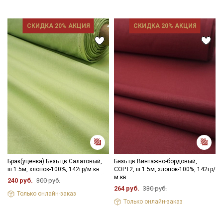
промокоды и скидки до 30% на узкие
категории тканей
СКИДКА 20% АКЦИЯ
СКИДКА 20% АКЦИЯ
Электронная почта
Подписаться
Ознакомлен(а) с
Политикой обработки персональных
данных
и даю
Согласие на обработку персональных
данных
Даю
Согласие на получение рекламных и
информационных рассылок
Брак(уценка) Бязь цв.Салатовый,
Бязь цв.Винтажно-бордовый,
ш.1.5м, хлопок-100%, 142гр/м.кв
СОРТ2, ш.1.5м, хлопок-100%, 142гр/
м.кв
240 руб.
300 руб.
264 руб.
330 руб.
Только онлайн-заказ
Только онлайн-заказ