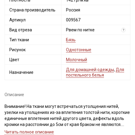
Плотность
142 гр/м.кв
Страна производитель
Россия
Артикул
009567
Вид отреза
Рвем по нитке
?
Тип ткани
Бязь
Рисунок
Однотонные
Цвет
Молочный
Для домашней одежды
,
Для
Назначение
постельного белья
Описание
Внимание! На ткани могут встречаться утолщения нитей,
узелки на утолщениях из-за вплетения толстой нити, короткие
единичные вплетения нитей другого цвета, дефекты вдоль
кромки на расстоянии до 5см от края браком не являются.
Ширина ткани ±2см. Просим учитывать это при заказе.
Читать полное описание