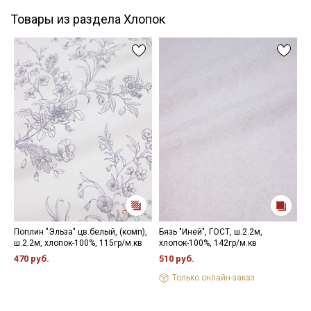
Товары из раздела Хлопок
Поплин "Эльза" цв.белый, (комп),
Бязь "Иней", ГОСТ, ш.2.2м,
Б
ш.2.2м, хлопок-100%, 115гр/м.кв
хлопок-100%, 142гр/м.кв
х
470 руб.
510 руб.
4
Только онлайн-заказ