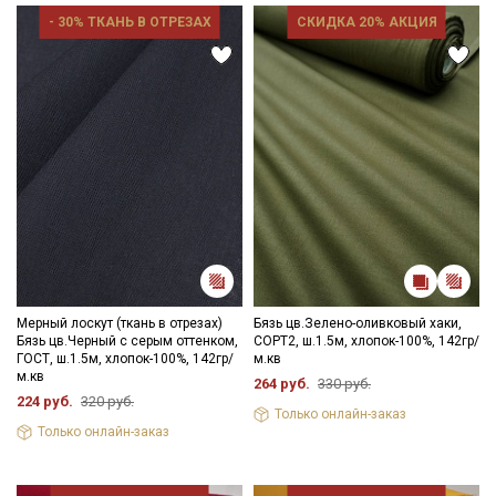
- 30% ТКАНЬ В ОТРЕЗАХ
СКИДКА 20% АКЦИЯ
Мерный лоскут (ткань в отрезах)
Бязь цв.Зелено-оливковый хаки,
Бязь цв.Черный с серым оттенком,
СОРТ2, ш.1.5м, хлопок-100%, 142гр/
ГОСТ, ш.1.5м, хлопок-100%, 142гр/
м.кв
м.кв
264 руб.
330 руб.
224 руб.
320 руб.
Только онлайн-заказ
Только онлайн-заказ