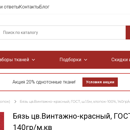
и ответы
Контакты
Блог
аборы тканей
Подборки
Скидки 
Акция 20% однотонные ткани!
Условия акции
лопок)
Бязь цв.Винтажно-красный, ГОСТ, ш.1.5м, хлопок-100%, 140гр/м
Бязь цв.Винтажно-красный, ГОСТ
140гр/м.кв