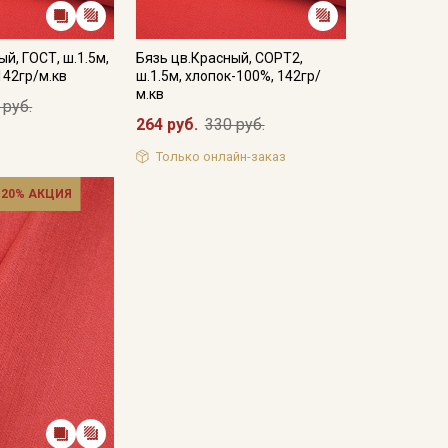
й, ГОСТ, ш.1.5м,
Бязь цв.Красный, СОРТ2,
142гр/м.кв
ш.1.5м, хлопок-100%, 142гр/
м.кв
 руб.
264 руб.
330 руб.
Только онлайн-заказ
 20% АКЦИЯ