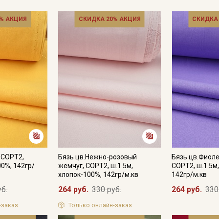
% АКЦИЯ
СКИДКА 20% АКЦИЯ
СКИДКА
Секретная рассылка от
Купава
 СОРТ2,
Бязь цв.Нежно-розовый
Бязь цв.Фиол
Мы публикуем здесь дополнительные
00%, 142гр/
жемчуг, СОРТ2, ш.1.5м,
СОРТ2, ш.1.5м
промокоды и скидки до 30% на узкие
хлопок-100%, 142гр/м.кв
142гр/м.кв
категории тканей
уб.
264 руб.
330 руб.
264 руб.
330
Электронная почта
-заказ
Только онлайн-заказ