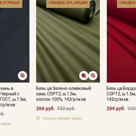
 В ОТРЕЗАХ
СКИДКА 20% АКЦИЯ
СКИДКА
Подписаться
Ознакомлен(а) с
Политикой обработки персональных
данных
и даю
Согласие на обработку персональных
данных
Даю
Согласие на получение рекламных и
информационных рассылок
ткань в
Бязь цв.Зелено-оливковый
Бязь цв.Бордо
.Черный с
хаки, СОРТ2, ш.1.5м,
СОРТ2, ш.1.5м
ГОСТ, ш.1.5м,
хлопок-100%, 142гр/м.кв
142гр/м.кв
2гр/м.кв
264 руб.
330 руб.
264 руб.
330
уб.
Только онлайн-заказ
-заказ