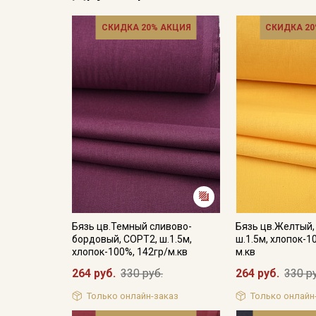
СКИДКА 20% АКЦИЯ
СКИДКА 20
Бязь цв.Темный сливово-
Бязь цв.Желтый,
бордовый, СОРТ2, ш.1.5м,
ш.1.5м, хлопок-1
хлопок-100%, 142гр/м.кв
м.кв
264 руб.
330 руб.
264 руб.
330 р
Только онлайн-заказ
Только онлайн