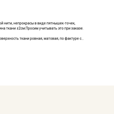
ой нити, непрокрасы в виде пятнышек-точек,
ина ткани ±2см.Просим учитывать это при заказе.
оверхность ткани ровная, матовая, по фактуре с
аемость.
ельный вид, не вытягивается после стирок, легко
покрывал, легкой одежды для взрослых и детей,
мов, декоративных элементов интерьера (например,
тинга, скрапбукинга, используется в качестве
мпературе дальнейших стирок, не выше 40C.
ует усиленно тереть изделия, поскольку на
емненном месте, не пересушивать