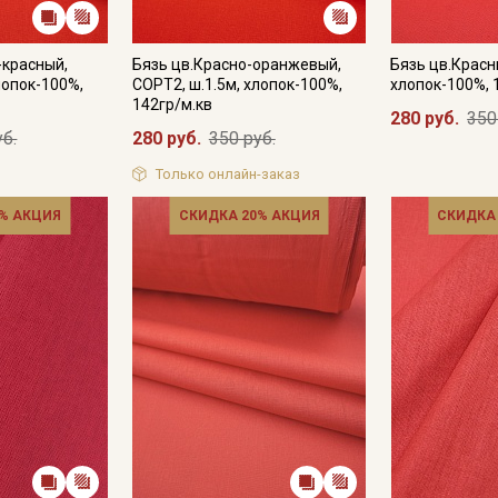
-красный,
Бязь цв.Красно-оранжевый,
Бязь цв.Красны
лопок-100%,
СОРТ2, ш.1.5м, хлопок-100%,
хлопок-100%, 
142гр/м.кв
280 руб.
350
уб.
280 руб.
350 руб.
Только онлайн-заказ
% АКЦИЯ
СКИДКА 20% АКЦИЯ
СКИДКА