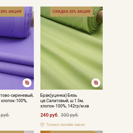
 20% АКЦИЯ
СКИДКА 20% АКЦИЯ
етово-сиреневый,
Брак(уценка) Бязь
, хлопок-100%,
цв.Салатовый, ш.1.5м,
хлопок-100%, 142гр/м.кв
 руб.
240 руб.
300 руб.
Только онлайн-заказ