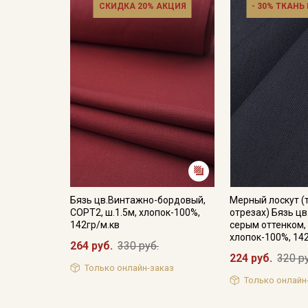
СКИДКА 20% АКЦИЯ
- 30% ТКАНЬ
Бязь цв.Винтажно-бордовый,
Мерный лоскут (
СОРТ2, ш.1.5м, хлопок-100%,
отрезах) Бязь цв
142гр/м.кв
серым оттенком, 
хлопок-100%, 14
264 руб.
330 руб.
224 руб.
320 р
Только онлайн-заказ
Только онлайн