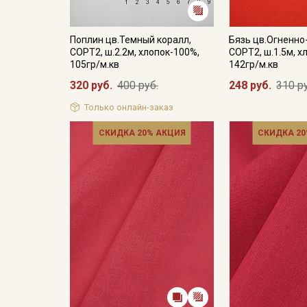
Поплин цв.Темный коралл,
Бязь цв.Огненно
СОРТ2, ш.2.2м, хлопок-100%,
СОРТ2, ш.1.5м, х
105гр/м.кв
142гр/м.кв
320 руб.
400 руб.
248 руб.
310 р
Только онлайн-заказ
СКИДКА 20% АКЦИЯ
СКИДКА 20