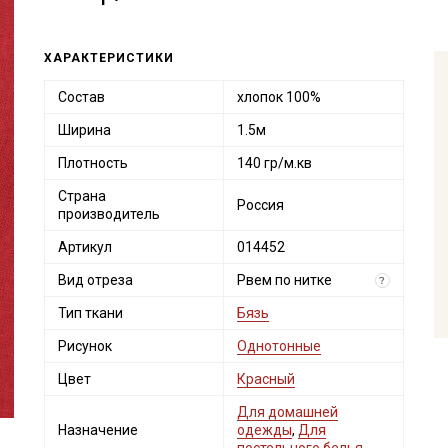
ХАРАКТЕРИСТИКИ
Состав
хлопок 100%
Ширина
1.5м
Плотность
140 гр/м.кв
Страна
Россия
производитель
Артикул
014452
Вид отреза
Рвем по нитке
?
Тип ткани
Бязь
Рисунок
Однотонные
Цвет
Красный
Для домашней
Назначение
одежды
,
Для