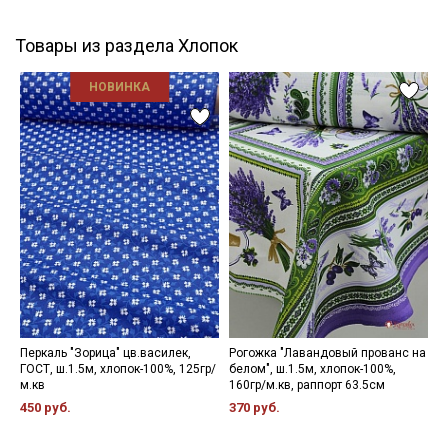
Товары из раздела Хлопок
НОВИНКА
Перкаль "Зорица" цв.василек,
Рогожка "Лавандовый прованс на
Т
ГОСТ, ш.1.5м, хлопок-100%, 125гр/
белом", ш.1.5м, хлопок-100%,
л
м.кв
160гр/м.кв, раппорт 63.5см
ш
450 руб.
370 руб.
5