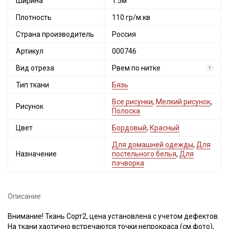
Ширина
1.5м
Плотность
110 гр/м.кв
Страна производитель
Россия
Артикул
000746
Вид отреза
Рвем по нитке
?
Тип ткани
Бязь
Все рисунки
,
Мелкий рисунок
,
Рисунок
Полоска
Цвет
Бордовый
,
Красный
Для домашней одежды
,
Для
Назначение
постельного белья
,
Для
пэчворка
Описание
Внимание! Ткань Сорт2, цена установлена с учетом дефектов.
На ткани хаотично встречаются точки непрокраса (см.фото),