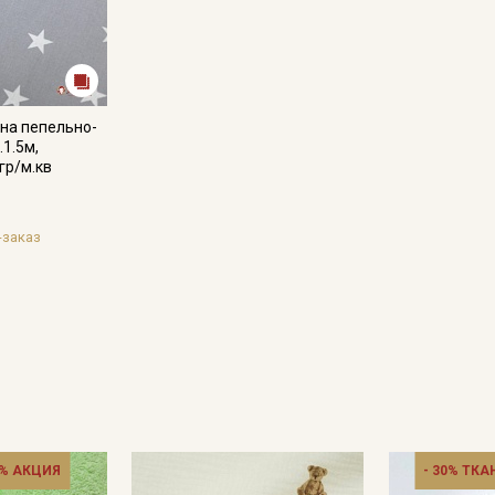
Даю
Согласие на получение рекламных и
информационных рассылок
 на пепельно-
.1.5м,
гр/м.кв
-заказ
% АКЦИЯ
- 30% ТКА