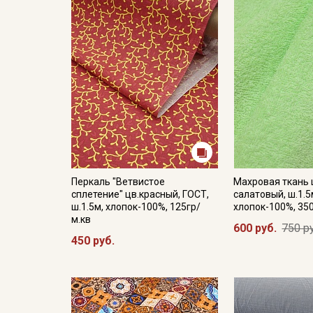
Перкаль "Ветвистое
Махровая ткань 
сплетение" цв.красный, ГОСТ,
салатовый, ш.1.5
ш.1.5м, хлопок-100%, 125гр/
хлопок-100%, 35
м.кв
600 руб.
750 р
450 руб.