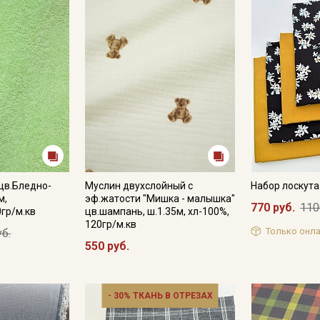
цв.Бледно-
Муслин двухслойный с
Набор лоскут
м,
эф.жатости "Мишка - малышка"
770 руб.
110
0гр/м.кв
цв.шампань, ш.1.35м, хл-100%,
120гр/м.кв
Только онла
уб.
550 руб.
- 30% ТКАНЬ В ОТРЕЗАХ