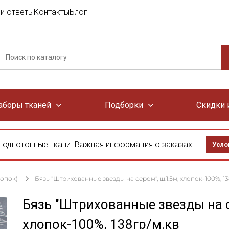
и ответы
Контакты
Блог
аборы тканей
Подборки
Скидки 
 однотонные ткани. Важная информация о заказах!
Усло
лопок)
Бязь "Штрихованные звезды на сером", ш.1.5м, хлопок-100%, 13
Бязь "Штрихованные звезды на с
хлопок-100%, 138гр/м.кв