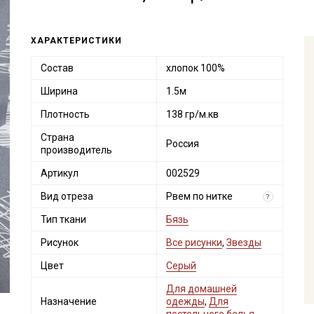
ХАРАКТЕРИСТИКИ
Состав
хлопок 100%
Ширина
1.5м
Плотность
138 гр/м.кв
Страна
Россия
производитель
Артикул
002529
Вид отреза
Рвем по нитке
?
Тип ткани
Бязь
Рисунок
Все рисунки
,
Звезды
Цвет
Серый
Для домашней
Назначение
одежды
,
Для