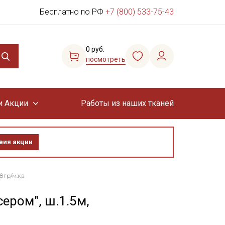
Бесплатно по РФ
+7 (800) 533-75-43
0 руб.
посмотреть
и Акции
Работы из наших тканей
вия акции
8гр/м.кв
ером", ш.1.5м,