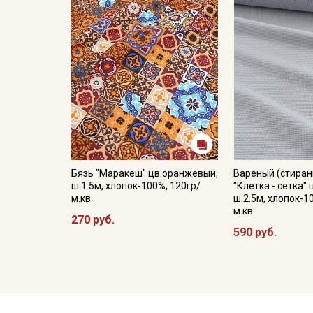
Бязь "Маракеш" цв.оранжевый,
Вареный (стиран
ш.1.5м, хлопок-100%, 120гр/
"Клетка - сетка" 
м.кв
ш.2.5м, хлопок-1
м.кв
270 руб.
590 руб.