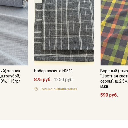
ый) хлопок
Набор лоскута №511
Вареный (стир
цв.голубой,
"Цветная клет
875 руб.
1250 руб.
00%, 115гр/
сером", ш.2.5м
м.кв
Только онлайн-заказ
590 руб.