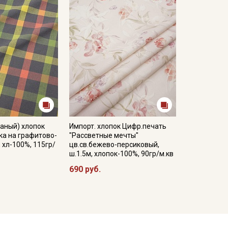
аный) хлопок
Импорт. хлопок Цифр.печать
ка на графитово-
"Рассветные мечты"
, хл-100%, 115гр/
цв.св.бежево-персиковый,
ш.1.5м, хлопок-100%, 90гр/м.кв
690 руб.