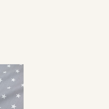
Секретная рассылка от
Купава
Мы публикуем здесь дополнительные
промокоды и скидки до 30% на узкие
категории тканей
Электронная почта
Подписаться
Ознакомлен(а) с
Политикой обработки персональных
данных
и даю
Согласие на обработку персональных
данных