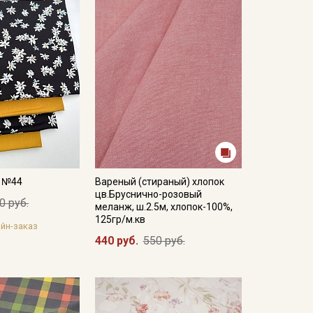
а №44
Вареный (стираный) хлопок
цв.Бруснично-розовый
0 руб.
меланж, ш.2.5м, хлопок-100%,
125гр/м.кв
йн-заказ
440 руб.
550 руб.