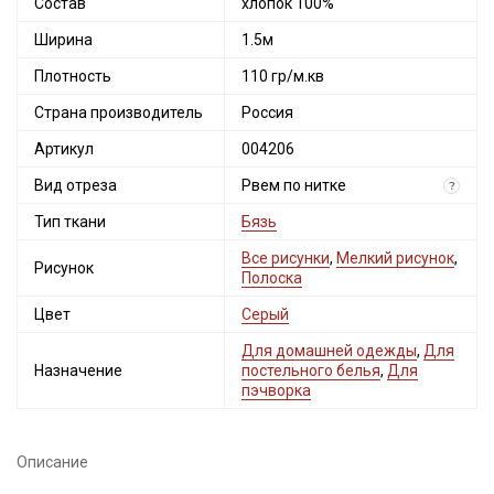
Состав
хлопок 100%
Ширина
1.5м
Плотность
110 гр/м.кв
Страна производитель
Россия
Артикул
004206
Вид отреза
Рвем по нитке
?
Тип ткани
Бязь
Все рисунки
,
Мелкий рисунок
,
Рисунок
Полоска
Цвет
Серый
Для домашней одежды
,
Для
Назначение
постельного белья
,
Для
пэчворка
Описание