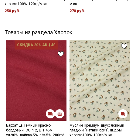
хлопок-100%, 120гр/м.кв
м.кв
250 руб.
270 руб.
Товары из раздела Хлопок
СКИДКА 20% АКЦИЯ
Бархат цв.Темный красно-
Муслин Премиум двухслойный
И
бордовый, СОРТ2, ш.1.45м,
гладкий "Летний бриз", ш.2.5м,
б
хл-90%, лайкра-5%, п/э-5%, 280гр/
хлопок-100%, 130гр/м.кв
1