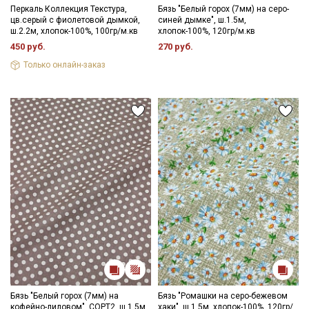
Перкаль Коллекция Текстура,
Бязь "Белый горох (7мм) на серо-
цв.серый с фиолетовой дымкой,
синей дымке", ш.1.5м,
ш.2.2м, хлопок-100%, 100гр/м.кв
хлопок-100%, 120гр/м.кв
450 руб.
270 руб.
Только онлайн-заказ
Бязь "Белый горох (7мм) на
Бязь "Ромашки на серо-бежевом
кофейно-лиловом", СОРТ2, ш.1.5м,
хаки", ш.1.5м, хлопок-100%, 120гр/