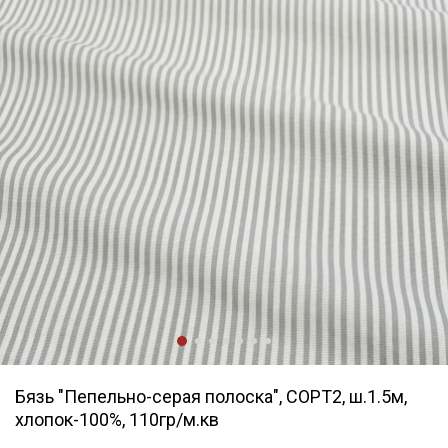
Бязь "Пепельно-серая полоска", СОРТ2, ш.1.5м,
хлопок-100%, 110гр/м.кв