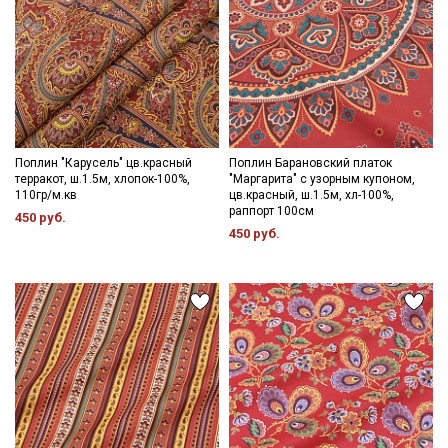
Поплин "Карусель" цв.красный
Поплин Барановский платок
терракот, ш.1.5м, хлопок-100%,
"Маргарита" с узорным купоном,
110гр/м.кв
цв.красный, ш.1.5м, хл-100%,
раппорт 100см
450 руб.
450 руб.