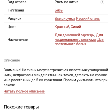
Вид отреза
Рвем по нитке
?
Тип ткани
Бязь
Рисунок
Все рисунки
,
Русский стиль
Цвет
Красный
,
Синий
Для домашней одежды
,
Для
Назначение
национального костюма
,
Для
постельного белья
Описание
Внимание! На ткани могут встречаться вплетения утолщенной
нити, непрокрасы в виде пятнышек-точек, дефекты на кромке
и на расстоянии до 5 см края ткани. Просим учитывать это при
заказе.
Читать полное описание
Бязь – это натуральная ткань, полотняного переплетения,
поверхность ткани ровная, матовая, по фактуре с обеих
сторон одинаковая, не тянется, имеет среднюю сминаемость.
Похожие товары
Бязь выдерживает многократные стирки, не теряя