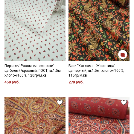
данных
и даю
Согласие на обработку персональных
данных
Даю
Согласие на получение рекламных и
информационных рассылок
Перкаль "Россыпь нежности"
Бязь "Хохлома - Жар-птица"
цв.белый/красный, ГОСТ, ш.1.5м,
цв.черный, ш.1.5м, хлопок-100%,
хлопок-100%, 120гр/м.кв
115гр/м.кв
450 руб.
270 руб.