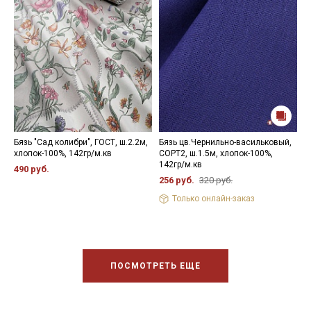
Бязь "Сад колибри", ГОСТ, ш.2.2м,
Бязь цв.Чернильно-васильковый,
Б
хлопок-100%, 142гр/м.кв
СОРТ2, ш.1.5м, хлопок-100%,
с
142гр/м.кв
х
490 руб.
256 руб.
320 руб.
2
Только онлайн-заказ
ПОСМОТРЕТЬ ЕЩЕ