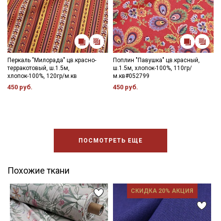
Перкаль "Милорада" цв.красно-
Поплин "Павушка" цв.красный,
терракотовый, ш.1.5м,
ш.1.5м, хлопок-100%, 110гр/
хлопок-100%, 120гр/м.кв
м.кв#052799
450 руб.
450 руб.
ПОСМОТРЕТЬ ЕЩЕ
Похожие ткани
СКИДКА 20% АКЦИЯ