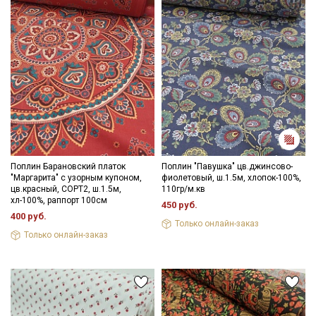
Секретная рассылка от Купава
Мы публикуем здесь дополнительные
промокоды и скидки до 30% на узкие
Поплин Барановский платок
Поплин "Павушка" цв.джинсово-
категории тканей
"Маргарита" с узорным купоном,
фиолетовый, ш.1.5м, хлопок-100%,
цв.красный, СОРТ2, ш.1.5м,
110гр/м.кв
хл-100%, раппорт 100см
Электронная почта
450 руб.
400 руб.
Только онлайн-заказ
Только онлайн-заказ
Подписаться
Ознакомлен(а) с
Политикой обработки персональных