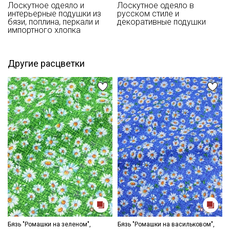
- отбеливатели запрещены для цветных расцветок
Лоскутное одеяло и
Лоскутное одеяло в
интерьерные подушки из
русском стиле и
- сушить в подвешенном и расправленном состоянии, в
бязи, поплина, перкали и
декоративные подушки
затемненном месте, не пересушивать
импортного хлопка
- гладить, используя умеренный режим.
Цветопередача (тон) может отличаться от оригинального
цвета ткани в зависимости от настроек вашего монитора и в
Другие расцветки
зависимости от партии.
Бязь "Ромашки на зеленом",
Бязь "Ромашки на васильковом",