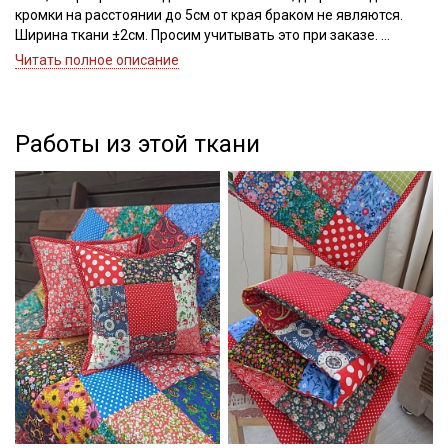
кромки на расстоянии до 5см от края браком не являются.
Ширина ткани ±2см. Просим учитывать это при заказе.
Читать полное описание
Бязь – это натуральная ткань, полотняного переплетения,
поверхность ткани ровная, матовая, по фактуре с обеих
сторон одинаковая, не тянется, имеет среднюю сминаемость.
Бязь выдерживает многократные стирки, не теряя
Работы из этой ткани
привлекательный вид, не вытягивается после стирок, легко
гладится, удобна в пошиве (не скользит, не осыпается).
Отлично подходит для пошива постельного белья, стеганых
покрывал, легкой одежды для взрослых и детей, бортиков в
кроватку, конвертов на выписку, детских вигвамов,
декоративных элементов интерьера (например, салфеток,
легких занавесок, прихваток), для пэчворка, квилтинга,
скрапбукинга, используется в качестве подкладочного
материала.
Дает усадку до 5% перед пошивом постирайте отрез при
температуре дальнейших стирок, не выше 40C.
Уход:
- стирка до 40С, отжим до 800 оборотов, при стирке не следует
усиленно тереть изделия, поскольку на материале быстрее
образуются катышки