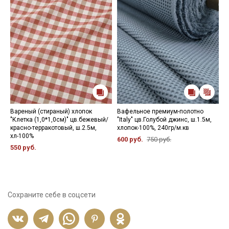
Вареный (стираный) хлопок
Вафельное премиум-полотно
В
"Клетка (1,0*1,0см)" цв.бежевый/
"Italy" цв.Голубой джинс, ш.1.5м,
"
красно-терракотовый, ш.2.5м,
хлопок-100%, 240гр/м.кв
с
хл-100%
1
600 руб.
750 руб.
550 руб.
5
Сохраните себе в соцсети