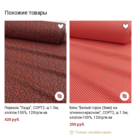
Электронная почта
Похожие товары
Подписаться
Ознакомлен(а) с
Политикой обработки персональных
данных
и даю
Согласие на обработку персональных
данных
Даю
Согласие на получение рекламных и
информационных рассылок
Перкаль "Лада", СОРТ2, ш.1.5м,
Бязь "Белый горох (3мм) на
хлопок-100%, 120гр/м.кв
огненно-красном", СОРТ2, ш.1.5м,
хлопок-100%, 120гр/м.кв
420 руб.
250 руб.
Только онлайн-заказ