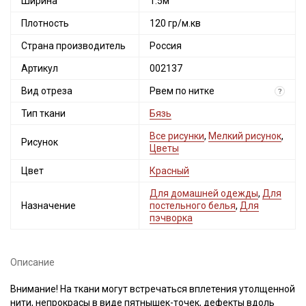
Ширина
1.5м
Плотность
120 гр/м.кв
Страна производитель
Россия
Артикул
002137
Вид отреза
Рвем по нитке
?
Тип ткани
Бязь
Все рисунки
,
Мелкий рисунок
,
Рисунок
Цветы
Цвет
Красный
Для домашней одежды
,
Для
Назначение
постельного белья
,
Для
пэчворка
Описание
Внимание! На ткани могут встречаться вплетения утолщенной
нити, непрокрасы в виде пятнышек-точек, дефекты вдоль