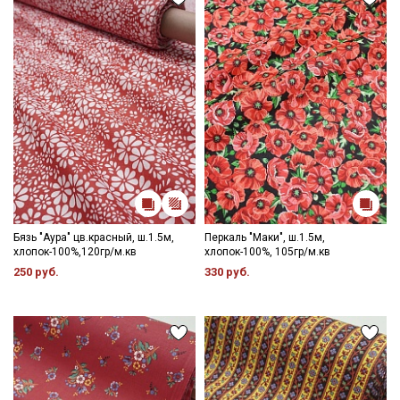
Бязь "Аура" цв.красный, ш.1.5м,
Перкаль "Маки", ш.1.5м,
хлопок-100%,120гр/м.кв
хлопок-100%, 105гр/м.кв
250 руб.
330 руб.