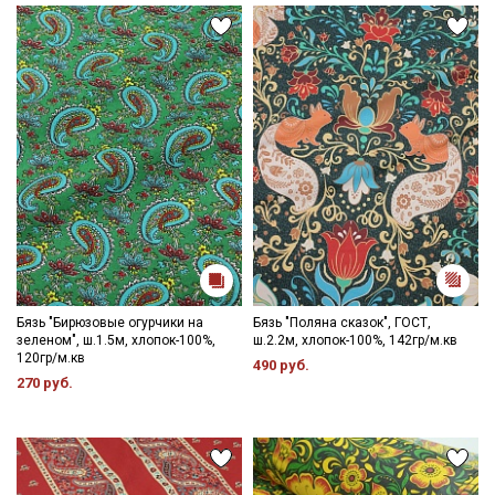
Бязь "Бирюзовые огурчики на
Бязь "Поляна сказок", ГОСТ,
зеленом", ш.1.5м, хлопок-100%,
ш.2.2м, хлопок-100%, 142гр/м.кв
120гр/м.кв
490 руб.
270 руб.