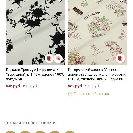
Перкаль Премиум Цифр.печать
Интерьерный хлопок "Летнее
В
"Эвридика", ш.1.45м, хлопок-100%,
лакомство" цв.св.молочно-серый,
"
95гр/м.кв
ш.1.5м, хлопок-100%, 250гр/м.кв
в
2
536 руб.
670 руб.
582 руб.
970 руб.
6
Только онлайн-заказ
Сохраните себе в соцсети