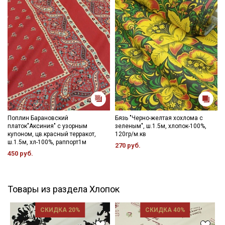
Поплин Барановский
Бязь "Черно-желтая хохлома с
платок"Аксиния" с узорным
зеленым", ш.1.5м, хлопок-100%,
купоном, цв.красный терракот,
120гр/м.кв
ш.1.5м, хл-100%, раппорт1м
270 руб.
450 руб.
Товары из раздела Хлопок
СКИДКА 20%
СКИДКА 40%