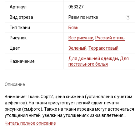
Артикул
053327
Вид отреза
Рвем по нитке
?
Тип ткани
Бязь
Рисунок
Все рисунки
,
Русский стиль
Цвет
Зеленый
,
Терракотовый
Для домашней одежды
,
Для
Назначение
постельного белья
Описание
Внимание! Ткань Сорт2, цена снижена (установлена с учетом
дефектов). На ткани присутствует легкий сдвиг печати
рисунка (см.фото). Также на ткани изредка могут встречаться
утолщения нитей, узелки на утолщениях из-за вплетения
толстой нити, короткие единичные вплетения нитей другого
Читать полное описание
цвета, непрокрасы в виде пятнышек-точек, дефекты вдоль
кромки на расстоянии до 5см от края браком не являются.