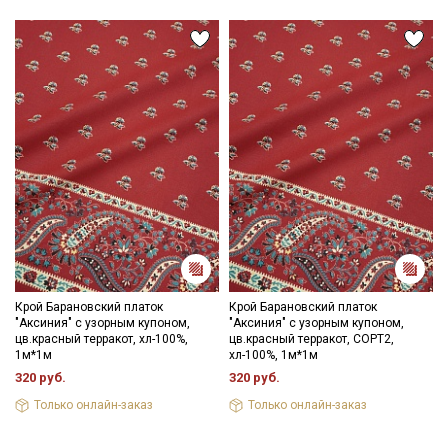
данных
Даю
Согласие на получение рекламных и
информационных рассылок
Крой Барановский платок
Крой Барановский платок
"Аксиния" с узорным купоном,
"Аксиния" с узорным купоном,
цв.красный терракот, хл-100%,
цв.красный терракот, СОРТ2,
1м*1м
хл-100%, 1м*1м
320 руб.
320 руб.
Только онлайн-заказ
Только онлайн-заказ