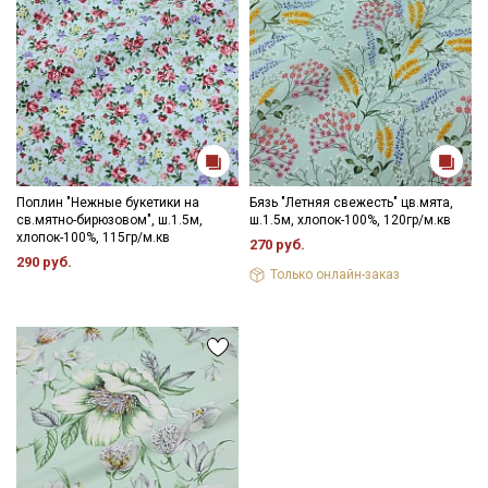
Поплин "Нежные букетики на
Бязь "Летняя свежесть" цв.мята,
св.мятно-бирюзовом", ш.1.5м,
ш.1.5м, хлопок-100%, 120гр/м.кв
хлопок-100%, 115гр/м.кв
270 руб.
290 руб.
Только онлайн-заказ