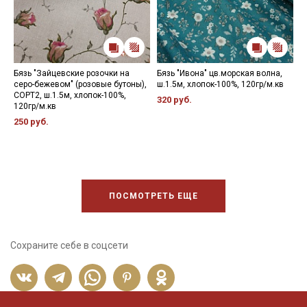
Бязь "Зайцевские розочки на
Бязь "Ивона" цв.морская волна,
Б
серо-бежевом" (розовые бутоны),
ш.1.5м, хлопок-100%, 120гр/м.кв
х
СОРТ2, ш.1.5м, хлопок-100%,
320 руб.
5
120гр/м.кв
250 руб.
ПОСМОТРЕТЬ ЕЩЕ
Сохраните себе в соцсети