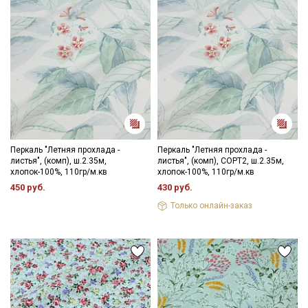
зависимости от партии.
Электронная почта
Подписаться
Ознакомлен(а) с
Политикой обработки персональных
данных
и даю
Согласие на обработку персональных
данных
Перкаль "Летняя прохлада -
Перкаль "Летняя прохлада -
листья", (комп), ш.2.35м,
листья", (комп), СОРТ2, ш.2.35м,
Даю
Согласие на получение рекламных и
хлопок-100%, 110гр/м.кв
хлопок-100%, 110гр/м.кв
информационных рассылок
450 руб.
430 руб.
Только онлайн-заказ