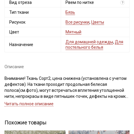
Вид отреза
Рвем по нитке
?
Тип ткани
Бязь
Рисунок
Все рисунки
,
Цветы
Цвет
Мятный
Для домашней одежды
,
Для
Назначение
постельного белья
Описание
Внимание! Ткань Сорт2, цена снижена (установлена с учетом
дефектов). На ткани проходит продольная белесая
полоса(см.фото), могут встречаться вплетения утолщенной
нити, непрокрасы в виде пятнышек-точек, дефекты на кромке
и на расстоянии до 5 см края ткани. Просим учитывать это при
Читать полное описание
заказе.
Бязь – это натуральная ткань, полотняного переплетения,
Похожие товары
поверхность ткани ровная, матовая, по фактуре с обеих
сторон одинаковая, не тянется, имеет среднюю сминаемость.