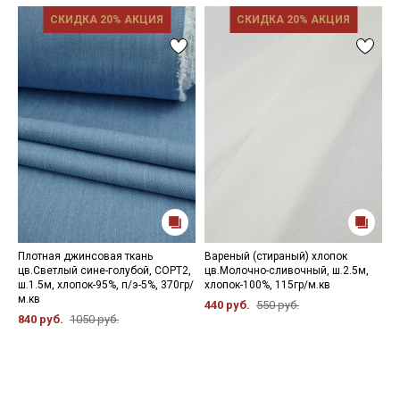
СКИДКА 20% АКЦИЯ
СКИДКА 20% АКЦИЯ
Плотная джинсовая ткань
Вареный (стираный) хлопок
Р
цв.Светлый сине-голубой, СОРТ2,
цв.Молочно-сливочный, ш.2.5м,
г
ш.1.5м, хлопок-95%, п/э-5%, 370гр/
хлопок-100%, 115гр/м.кв
1
м.кв
440 руб.
550 руб.
2
840 руб.
1050 руб.