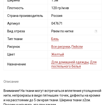
Ширина
1.5м
Плотность
120 гр/м.кв
Страна производитель
Россия
Артикул
047671
Вид отреза
Рвем по нитке
?
Тип ткани
Бязь
Рисунок
Все рисунки
,
Пейсли
Цвет
Желтый
Для домашней одежды
,
Для
Назначение
постельного белья
Описание
Внимание! На ткани могут встречаться вплетения утолщенной
нити, непрокрасы в виде пятнышек-точек, дефекты на кромке
и на расстоянии до 5 см края ткани. Ширина ткани ±2см.
Просим учитывать это при заказе.