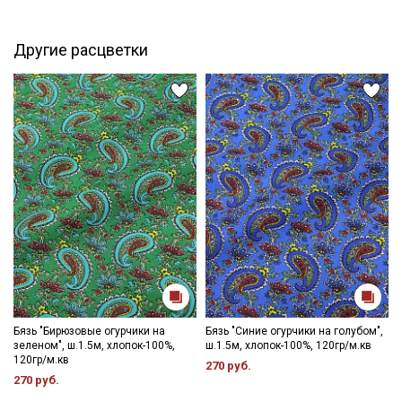
затемненном месте, не пересушивать
категории тканей
- гладить, используя умеренный режим.
Другие расцветки
Электронная почта
Подписаться
Ознакомлен(а) с
Политикой обработки персональных
данных
и даю
Согласие на обработку персональных
данных
Даю
Согласие на получение рекламных и
информационных рассылок
Бязь "Бирюзовые огурчики на
Бязь "Синие огурчики на голубом",
зеленом", ш.1.5м, хлопок-100%,
ш.1.5м, хлопок-100%, 120гр/м.кв
120гр/м.кв
270 руб.
270 руб.