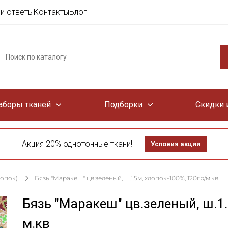
и ответы
Контакты
Блог
аборы тканей
Подборки
Скидки 
Акция 20% однотонные ткани!
Условия акции
лопок)
Бязь "Маракеш" цв.зеленый, ш.1.5м, хлопок-100%, 120гр/м.кв
Бязь "Маракеш" цв.зеленый, ш.1.
м.кв