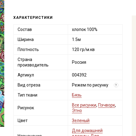
ХАРАКТЕРИСТИКИ
Состав
хлопок 100%
Ширина
1.5м
Плотность
120 гр/м.кв
Страна
Россия
производитель
Артикул
004392
Вид отреза
Режем по рисунку
?
Тип ткани
Бязь
Все рисунки
,
Пэчворк
,
Рисунок
Этно
Цвет
Зеленый
Для домашней