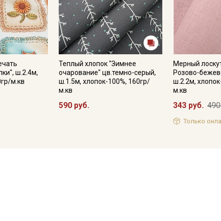
ечать
Теплый хлопок "Зимнее
Мерный лоскут
ки", ш.2.4м,
очарование" цв.темно-серый,
Розово-бежева
0гр/м.кв
ш.1.5м, хлопок-100%, 160гр/
ш.2.2м, хлопок
м.кв
м.кв
590 руб.
343 руб.
490
Только онла