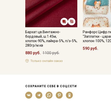
Бархат цв.Винтажно-
Ранфорс Цифр.п
бордовый, ш.1.45м,
"Заплатки - царап
хлопок-90%, лайкра-5%, п/э-5%,
хлопок-100%, 12
280гр/м.кв
590 руб.
880 руб.
1100 руб.
Только онлайн-заказ
СОХРАНИТЕ СЕБЕ В СОЦСЕТИ