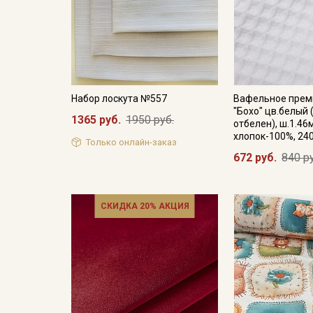
Набор лоскута №557
Вафельное прем
"Бохо" цв.белый 
1365 руб.
1950 руб.
отбелен), ш.1.46м
хлопок-100%, 24
Только онлайн-заказ
672 руб.
840 р
СКИДКА 20% АКЦИЯ