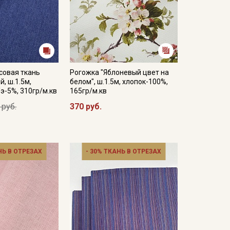
совая ткань
Рогожка "Яблоневый цвет на
, ш.1.5м,
белом", ш.1.5м, хлопок-100%,
/э-5%, 310гр/м.кв
165гр/м.кв
 руб.
370 руб.
НЬ В ОТРЕЗАХ
- 30% ТКАНЬ В ОТРЕЗАХ