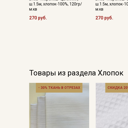
ш.1.5м, хлопок-100%, 120гр/
ш.1.5м, хлопок-1
м.кв
м.кв
270 руб.
270 руб.
Товары из раздела Хлопок
- 30% ТКАНЬ В ОТРЕЗАХ
СКИДКА 20