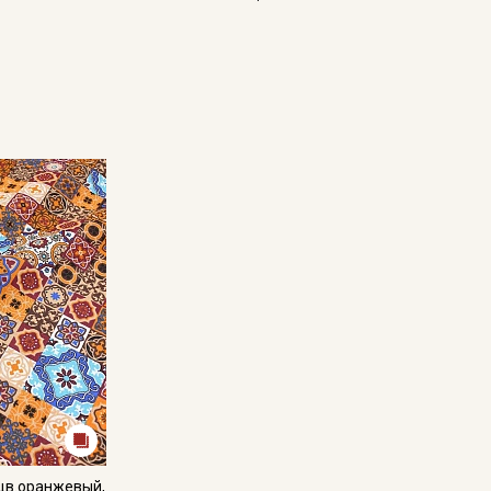
Купава
Мы публикуем здесь дополнительные
промокоды и скидки до 30% на узкие
категории тканей
Электронная почта
Подписаться
Ознакомлен(а) с
Политикой обработки персональных
данных
и даю
Согласие на обработку персональных
данных
Даю
Согласие на получение рекламных и
информационных рассылок
цв.оранжевый,