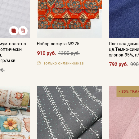
иум-полотно
Набор лоскута №225
Плотная джин
(оптически
цв.Темно-синий
910 руб.
1300 руб.
,
хлопок-95%, п
0гр/м.кв
Только онлайн-заказ
792 руб.
990
уб.
- 30% ТКА