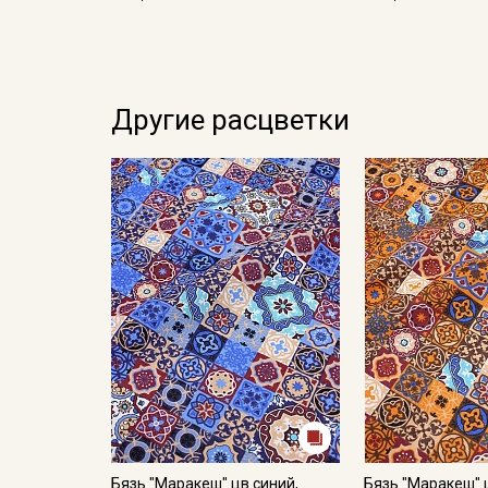
Другие расцветки
Бязь "Маракеш" цв.синий,
Бязь "Маракеш" 