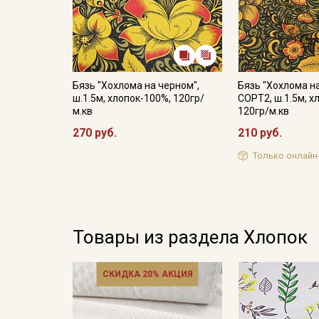
Бязь "Хохлома на черном",
Бязь "Хохлома н
ш.1.5м, хлопок-100%, 120гр/
СОРТ2, ш.1.5м, х
м.кв
120гр/м.кв
270 руб.
210 руб.
Только онлайн
Товары из раздела Хлопок
СКИДКА 20% АКЦИЯ