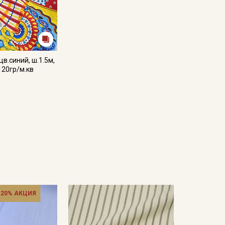
в.синий, ш.1.5м,
120гр/м.кв
 20% АКЦИЯ