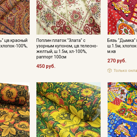
ь" цв.красный
Поплин платок "Злата" с
Бязь "Дымка" 
, хлопок-100%,
узорным купоном, цв.телесно-
ш.1.5м, хлопок
желтый, ш.1.5м, хл-100%,
м.кв
раппорт 100см
270 руб.
450 руб.
Только онла