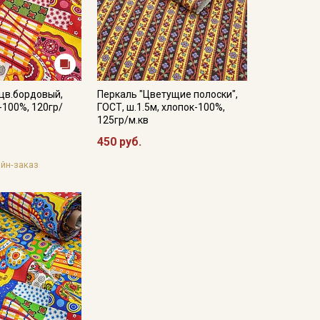
цв.бордовый,
Перкаль "Цветущие полоски",
-100%, 120гр/
ГОСТ, ш.1.5м, хлопок-100%,
125гр/м.кв
450 руб.
йн-заказ