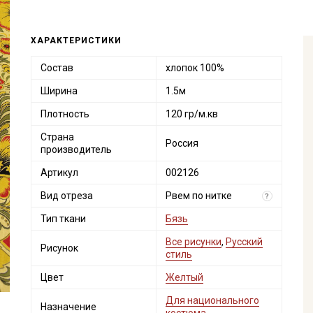
ХАРАКТЕРИСТИКИ
Состав
хлопок 100%
Ширина
1.5м
Плотность
120 гр/м.кв
Страна
Россия
производитель
Артикул
002126
Вид отреза
Рвем по нитке
?
Тип ткани
Бязь
Все рисунки
,
Русский
Рисунок
стиль
Цвет
Желтый
Для национального
Назначение