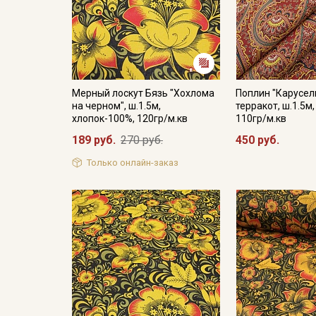
Мерный лоскут Бязь "Хохлома
Поплин "Карусел
на черном", ш.1.5м,
терракот, ш.1.5м
хлопок-100%, 120гр/м.кв
110гр/м.кв
189 руб.
270 руб.
450 руб.
Только онлайн-заказ