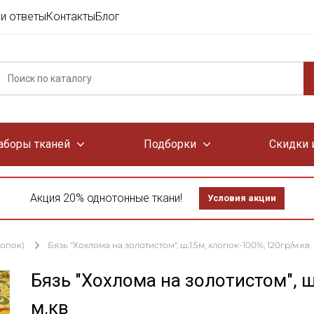
и ответы
Контакты
Блог
аборы тканей
Подборки
Скидки 
Акция 20% однотонные ткани!
Условия акции
лопок)
Бязь "Хохлома на золотистом", ш.1.5м, хлопок-100%, 120гр/м.кв
Бязь "Хохлома на золотистом", ш
м.кв