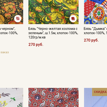
а черном",
Бязь "Черно-желтая хохлома с
Бязь "Дымка" ц
лопок-100%,
зеленым", ш.1.5м, хлопок-100%,
хлопок-100%, 
120гр/м.кв
270 руб.
270 руб.
-заказ
СКИДКА