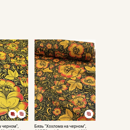
Секретная рассылка от
Купава
Мы публикуем здесь дополнительные
промокоды и скидки до 30% на узкие
категории тканей
Электронная почта
а черном",
Бязь "Хохлома на черном",