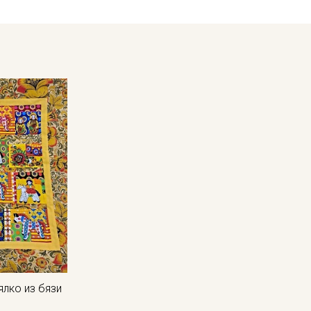
- гладить, используя умеренный режим.
Цветопередача (тон) может отличаться от оригинального цв
монитора и в зависимости от партии.
ялко из бязи