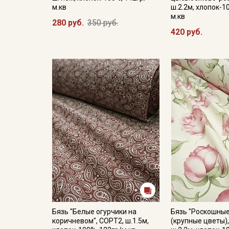
м.кв
ш.2.2м, хлопок-1
м.кв
280 руб.
350 руб.
420 руб.
Бязь "Белые огурчики на
Бязь "Роскошные
коричневом", СОРТ2, ш.1.5м,
(крупные цветы),