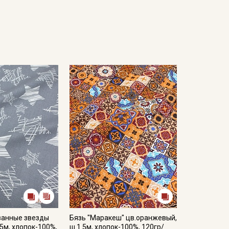
ванные звезды
Бязь "Маракеш" цв.оранжевый,
.5м, хлопок-100%,
ш.1.5м, хлопок-100%, 120гр/