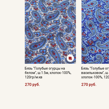
Бязь "Голубые огурцы на
Бязь "Голубые о
белом", ш.1.5м, хлопок-100%,
васильковом", ш.
120гр/м.кв
хлопок-100%, 12
270 руб.
270 руб.