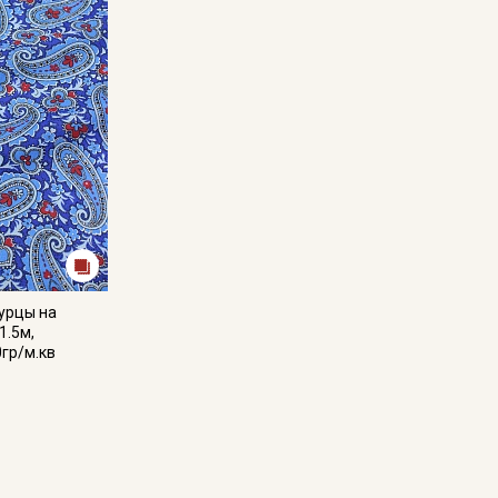
Цветопередача (тон) может отличаться от оригинального цв
монитора и в зависимости от партии.
Секретная рассылка от
Купава
Мы публикуем здесь дополнительные
гурцы на
промокоды и скидки до 30% на узкие
1.5м,
категории тканей
0гр/м.кв
Электронная почта