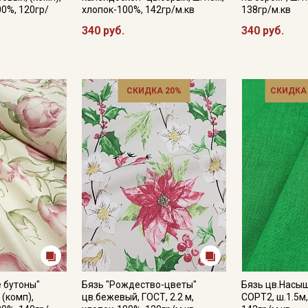
00%, 120гр/
хлопок-100%, 142гр/м.кв
138гр/м.кв
340 руб.
340 руб.
СКИДКА 20%
СКИДКА
 бутоны"
Бязь "Рождество-цветы"
Бязь цв.Насы
 (комп),
цв.бежевый, ГОСТ, 2.2 м,
СОРТ2, ш.1.5м