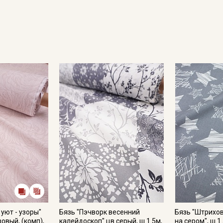
Подписаться
Ознакомлен(а) с
Политикой обработки персональных
данных
и даю
Согласие на обработку персональных
данных
Даю
Согласие на получение рекламных и
информационных рассылок
уют - узоры"
Бязь "Пэчворк весенний
Бязь "Штрихо
овый, (комп),
калейдоскоп" цв.серый, ш.1.5м,
на сером", ш.1