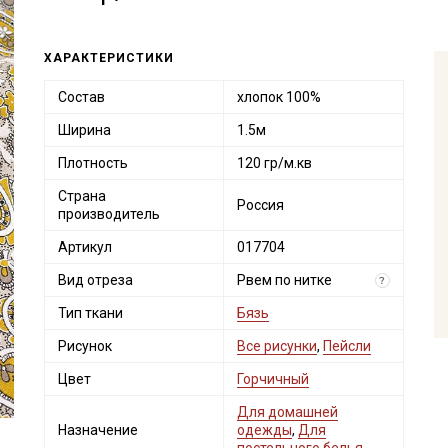
ХАРАКТЕРИСТИКИ
Состав
хлопок 100%
Ширина
1.5м
Плотность
120 гр/м.кв
Страна
Россия
производитель
Артикул
017704
Вид отреза
Рвем по нитке
?
Тип ткани
Бязь
Рисунок
Все рисунки
,
Пейсли
Цвет
Горчичный
Для домашней
Назначение
одежды
,
Для