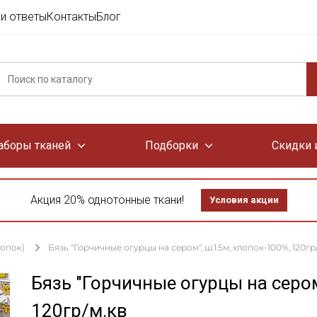
и ответы
Контакты
Блог
аборы тканей
Подборки
Скидки 
Акция 20% однотонные ткани!
Условия акции
лопок)
Бязь "Горчичные огурцы на сером", ш.1.5м, хлопок-100%, 120гр
Бязь "Горчичные огурцы на сером
120гр/м.кв