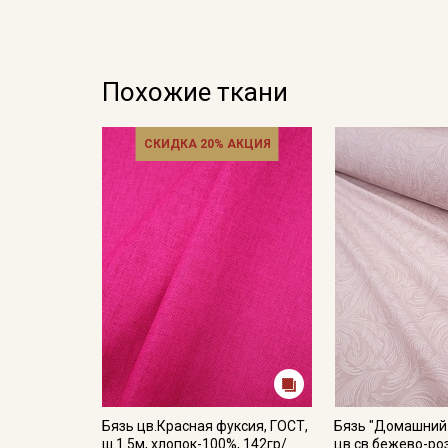
Похожие ткани
СКИДКА 20% АКЦИЯ
Бязь цв.Красная фуксия, ГОСТ,
Бязь "Домашний 
ш.1.5м, хлопок-100%, 142гр/
цв.св.бежево-роз