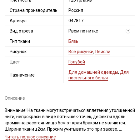
Плотность
120 гр/м.кв
Страна производитель
Россия
Артикул
047817
Вид отреза
Рвем по нитке
?
Тип ткани
Бязь
Рисунок
Все рисунки
,
Пейсли
Цвет
Голубой
Для домашней одежды
,
Для
Назначение
постельного белья
Описание
Внимание! На ткани могут встречаться вплетения утолщенной
нити, непрокрасы в виде пятнышек-точек, дефекты вдоль
кромки на расстоянии до 5см от края браком не являются.
Ширина ткани ±2см. Просим учитывать это при заказе.
Читать полное описание