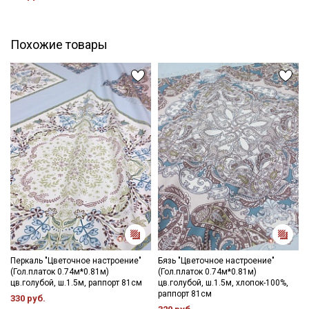
Цветопередача (тон) может отличаться от оригинального
Ознакомлен(а) с
Политикой обработки персональных
цвета ткани в зависимости от настроек вашего монитора и в
данных
и даю
Согласие на обработку персональных
данных
зависимости от партии.
Похожие товары
Даю
Согласие на получение рекламных и
информационных рассылок
Перкаль "Цветочное настроение"
Бязь "Цветочное настроение"
(Гол.платок 0.74м*0.81м)
(Гол.платок 0.74м*0.81м)
цв.голубой, ш.1.5м, раппорт 81см
цв.голубой, ш.1.5м, хлопок-100%,
раппорт 81см
330 руб.