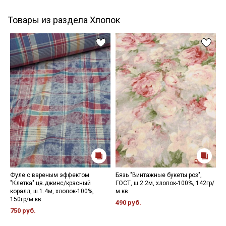
Товары из раздела Хлопок
Фуле с вареным эффектом
Бязь "Винтажные букеты роз",
Р
"Клетка" цв.джинс/красный
ГОСТ, ш.2.2м, хлопок-100%, 142гр/
ц
коралл, ш.1.4м, хлопок-100%,
м.кв
1
150гр/м.кв
490 руб.
3
750 руб.