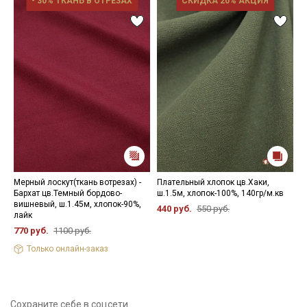
- 30% ТКАНЬ В ОТРЕЗАХ
СКИДКА 20% АКЦИЯ
Мерный лоскут(ткань вотрезах) -
Плательный хлопок цв.Хаки,
Т
Бархат цв.Темный бордово-
ш.1.5м, хлопок-100%, 140гр/м.кв
ш
вишневый, ш.1.45м, хлопок-90%,
2
440 руб.
550 руб.
лайк
6
770 руб.
1100 руб.
Только онлайн-заказ
Сохраните себе в соцсети