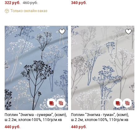
данных
и даю
Согласие на обработку персональных
322 руб.
460 руб.
340 руб.
данных
Только онлайн-заказ
Даю
Согласие на получение рекламных и
информационных рассылок
Поплин "Энигма - сумерки", (комп),
Поплин "Энигма - туман", (комп),
ш.2.2м, хлопок-100%, 110гр/м.кв
ш.2.2м, хлопок-100%, 110гр/м.кв
440 руб.
440 руб.