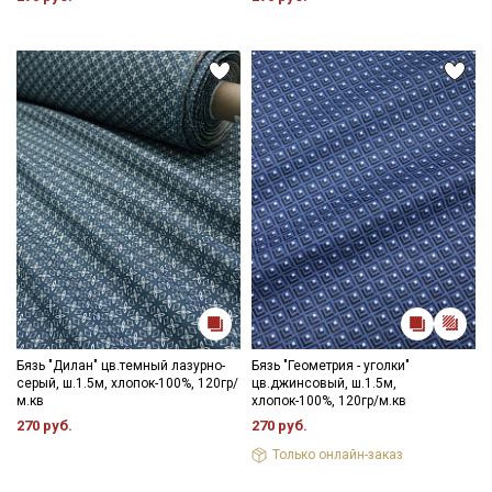
Бязь "Дилан" цв.темный лазурно-
Бязь "Геометрия - уголки"
серый, ш.1.5м, хлопок-100%, 120гр/
цв.джинсовый, ш.1.5м,
м.кв
хлопок-100%, 120гр/м.кв
270 руб.
270 руб.
Только онлайн-заказ