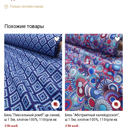
Только онлайн-заказ
Похожие товары
Бязь "Пиксельный ромб" цв.синий,
Бязь "Абстрактный калейдоскоп",
ш.1.5м, хлопок-100%, 110гр/м.кв
ш.1.5м, хлопок-100%, 115гр/м.кв
270 руб.
270 руб.