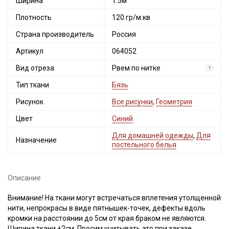
Ширина
1.5м
Плотность
120 гр/м.кв
Страна производитель
Россия
Артикул
064052
Вид отреза
Рвем по нитке
?
Тип ткани
Бязь
Рисунок
Все рисунки
,
Геометрия
Цвет
Синий
Для домашней одежды
,
Для
Назначение
постельного белья
Описание
Внимание! На ткани могут встречаться вплетения утолщенной
нити, непрокрасы в виде пятнышек-точек, дефекты вдоль
кромки на расстоянии до 5см от края браком не являются.
Ширина ткани ±2см. Просим учитывать это при заказе.