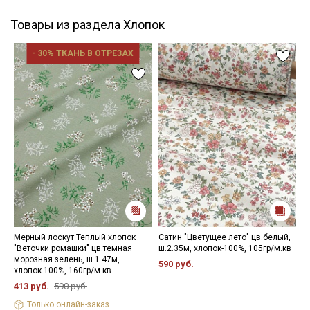
Товары из раздела Хлопок
- 30% ТКАНЬ В ОТРЕЗАХ
Мерный лоскут Теплый хлопок
Сатин "Цветущее лето" цв.белый,
С
"Веточки ромашки" цв.темная
ш.2.35м, хлопок-100%, 105гр/м.кв
х
морозная зелень, ш.1.47м,
590 руб.
3
хлопок-100%, 160гр/м.кв
413 руб.
590 руб.
Только онлайн-заказ