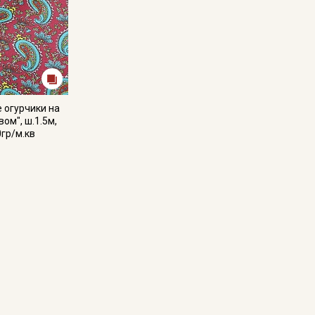
 огурчики на
ом", ш.1.5м,
0гр/м.кв