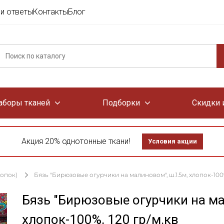
и ответы
Контакты
Блог
аборы тканей
Подборки
Скидки 
Акция 20% однотонные ткани!
Условия акции
лопок)
Бязь "Бирюзовые огурчики на малиновом", ш.1.5м, хлопок-100%
Бязь "Бирюзовые огурчики на ма
хлопок-100%, 120 гр/м.кв