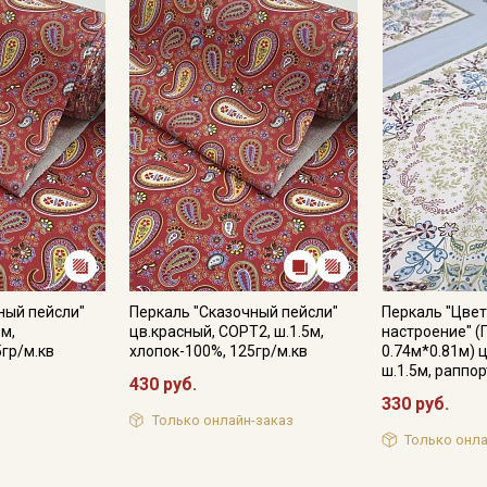
ный пейсли"
Перкаль "Сказочный пейсли"
Перкаль "Цве
5м,
цв.красный, СОРТ2, ш.1.5м,
настроение" (
5гр/м.кв
хлопок-100%, 125гр/м.кв
0.74м*0.81м) ц
ш.1.5м, раппо
430 руб.
330 руб.
Только онлайн-заказ
Только онла