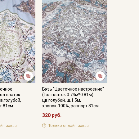
точное
Бязь "Цветочное настроение"
Гол.платок
(Гол.платок 0.74м*0.81м)
в.голубой,
цв.голубой, ш.1.5м,
рт 81см
хлопок-100%, раппорт 81см
320 руб.
йн-заказ
Только онлайн-заказ