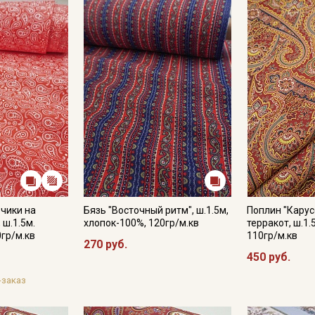
Секретная рассылка от
Купава
Мы публикуем здесь дополнительные
промокоды и скидки до 30% на узкие
категории тканей
Электронная почта
Подписаться
рчики на
Бязь "Восточный ритм", ш.1.5м,
Поплин "Карус
 ш.1.5м.
хлопок-100%, 120гр/м.кв
терракот, ш.1.
0гр/м.кв
110гр/м.кв
270 руб.
Ознакомлен(а) с
Политикой обработки персональных
данных
и даю
Согласие на обработку персональных
450 руб.
данных
-заказ
Даю
Согласие на получение рекламных и
информационных рассылок