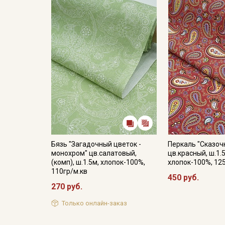
Бязь "Загадочный цветок -
Перкаль "Сказоч
монохром" цв.салатовый,
цв.красный, ш.1.
(комп), ш.1.5м, хлопок-100%,
хлопок-100%, 12
110гр/м.кв
450 руб.
270 руб.
Только онлайн-заказ