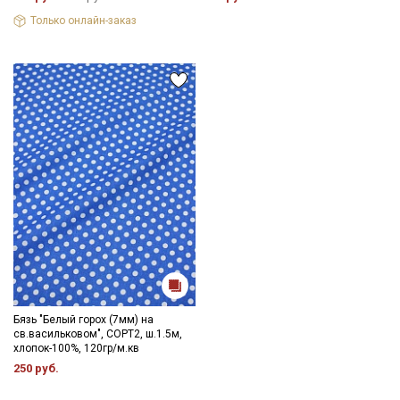
Только онлайн-заказ
Бязь "Белый горох (7мм) на
св.васильковом", СОРТ2, ш.1.5м,
хлопок-100%, 120гр/м.кв
250 руб.