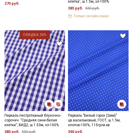
клетка", ш.1.5м, хл-100%
270 руб.
385 руб.
550 руб.
Только онлайн-заказ
СКИДКА 30%
Перкаль пестротканый блузочно-
Перкаль "Белый горох (2мм)"
сорочеч. "Средняя сине-белая
цв.васильковый, ГОСТ, ш.1.5м,
клетка", ВИД2, ш.1.53м, хл-100%
хлопок-100%, 115гр/м.кв
385 руб.
550 руб.
390 руб.