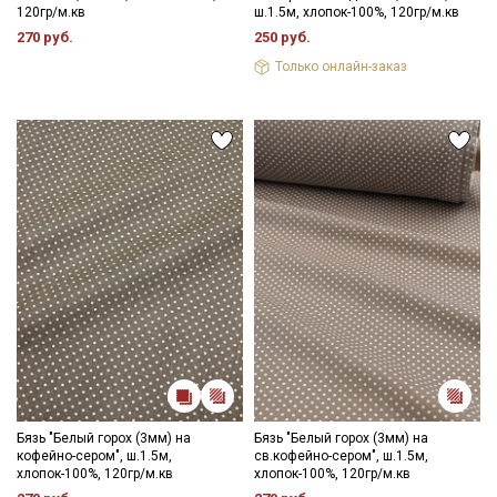
120гр/м.кв
ш.1.5м, хлопок-100%, 120гр/м.кв
270 руб.
250 руб.
Только онлайн-заказ
Бязь "Белый горох (3мм) на
Секретная рассылка от Купава
Бязь "Белый горох (3мм) на
кофейно-сером", ш.1.5м,
св.кофейно-сером", ш.1.5м,
хлопок-100%, 120гр/м.кв
хлопок-100%, 120гр/м.кв
Мы публикуем здесь дополнительные