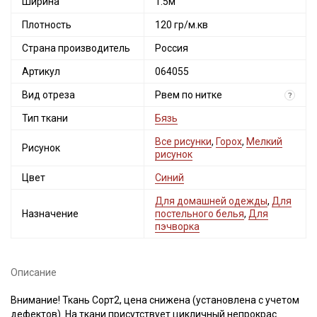
Ширина
1.5м
Плотность
120 гр/м.кв
Страна производитель
Россия
Артикул
064055
Вид отреза
Рвем по нитке
?
Тип ткани
Бязь
Все рисунки
,
Горох
,
Мелкий
Рисунок
рисунок
Цвет
Синий
Для домашней одежды
,
Для
Назначение
постельного белья
,
Для
пэчворка
Описание
Внимание! Ткань Сорт2, цена снижена (установлена с учетом
дефектов). На ткани присутствует цикличный непрокрас