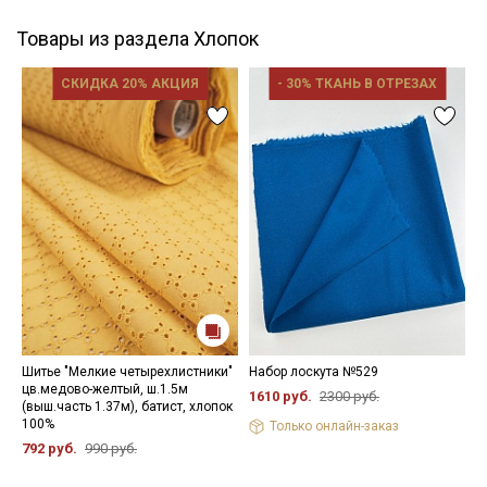
Товары из раздела Хлопок
СКИДКА 20% АКЦИЯ
- 30% ТКАНЬ В ОТРЕЗАХ
Шитье "Мелкие четырехлистники"
Набор лоскута №529
П
цв.медово-желтый, ш.1.5м
ш
1610 руб.
2300 руб.
(выш.часть 1.37м), батист, хлопок
3
100%
Только онлайн-заказ
792 руб.
990 руб.