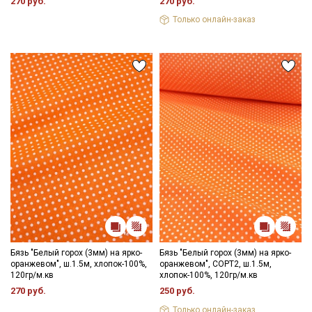
270 руб.
270 руб.
промокоды и скидки до 30% на узкие
Только онлайн-заказ
категории тканей
Электронная почта
Подписаться
Ознакомлен(а) с
Политикой обработки персональных
данных
и даю
Согласие на обработку персональных
данных
Даю
Согласие на получение рекламных и
информационных рассылок
Бязь "Белый горох (3мм) на ярко-
Бязь "Белый горох (3мм) на ярко-
оранжевом", ш.1.5м, хлопок-100%,
оранжевом", СОРТ2, ш.1.5м,
120гр/м.кв
хлопок-100%, 120гр/м.кв
270 руб.
250 руб.
Только онлайн-заказ